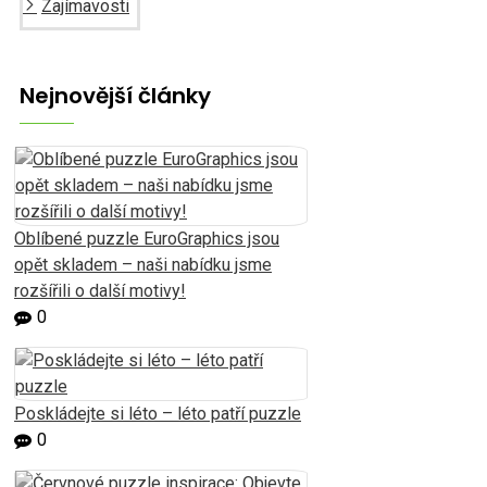
Zajímavosti
Nejnovější články
Oblíbené puzzle EuroGraphics jsou
opět skladem – naši nabídku jsme
rozšířili o další motivy!
0
Poskládejte si léto – léto patří puzzle
0