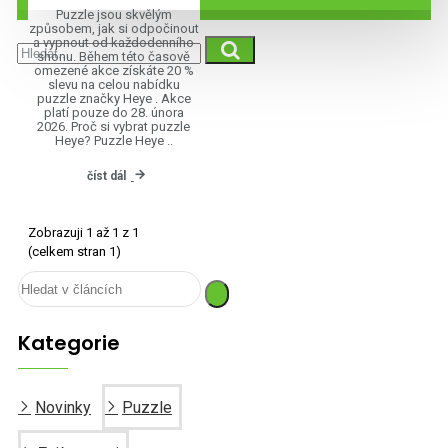
Puzzle jsou skvělým
způsobem, jak si odpočinout
a vypnout od každodenního
shonu. Během této časově
omezené akce získáte 20 %
slevu na celou nabídku
puzzle značky Heye . Akce
platí pouze do 28. února
2026. Proč si vybrat puzzle
Heye? Puzzle Heye ..
číst dál
Zobrazuji 1 až 1 z 1
(celkem stran 1)
Kategorie
Novinky
Puzzle