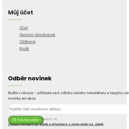
Můj účet
Účet
Historie objednávek
Oblíbené
Košík
Odběr novinek
Buďte v obraze – přihlaste se k odběru našeho newsletteru a neujdou v
novinky ani akce.
Četl(a) jsem a souhlasím se
Potvrdit odběr
Zásady ochrany os. údajů a informace o zpracování os. údajů