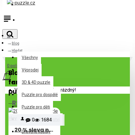
Přihlásit
Registrovat
Blog
Všechny
Hledat
Všechny
0 položek - 0Kč
Výprodej
Blog -
fantasy
3D & 4D puzzle
puzzle
Váš nákupní košík je prázdný!
Puzzle pro dospělé
RSS Feed
Puzzle pro děti
Puzzle příslušenství
0
1684
20 % sleva na puzzle Heye
Dřevěné kostky