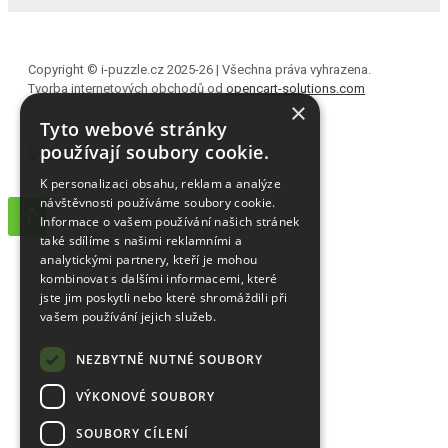
Copyright © i-puzzle.cz 2025-26 | Všechna práva vyhrazena.
Tvorba internetových obchodů od
opencart-solutions.com
×
Tyto webové stránky
používají soubory cookie.
K personalizaci obsahu, reklam a analýze
návštěvnosti používáme soubory cookie.
Informace o vašem používání našich stránek
také sdílíme s našimi reklamními a
analytickými partnery, kteří je mohou
kombinovat s dalšími informacemi, které
jste jim poskytli nebo které shromáždili při
vašem používání jejich služeb.
NEZBYTNĚ NUTNÉ SOUBORY
VÝKONOVÉ SOUBORY
SOUBORY CÍLENÍ