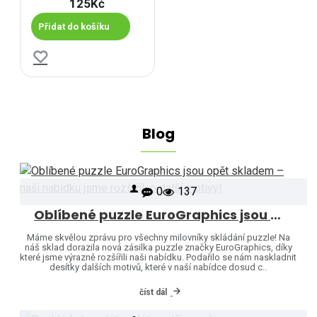
125Kč
Přidat do košíku
Blog
0
137
Oblíbené puzzle EuroGraphics jsou opět skladem – naši nabídku jsme rozšířili o další motivy!
Máme skvělou zprávu pro všechny milovníky skládání puzzle! Na
náš sklad dorazila nová zásilka puzzle značky EuroGraphics, díky
které jsme výrazně rozšířili naši nabídku. Podařilo se nám naskladnit
desítky dalších motivů, které v naší nabídce dosud c..
číst dál