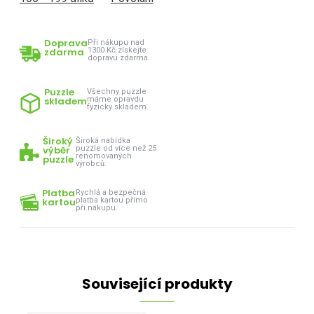
Doprava
Při nákupu nad
zdarma
1300 Kč získejte
dopravu zdarma.
Puzzle
Všechny puzzle
skladem
máme opravdu
fyzicky skladem.
Široký
Široká nabídka
výběr
puzzle od více než 25
renomovaných
puzzle
výrobců.
Platba
Rychlá a bezpečná
kartou
platba kartou přímo
při nákupu.
Související produkty