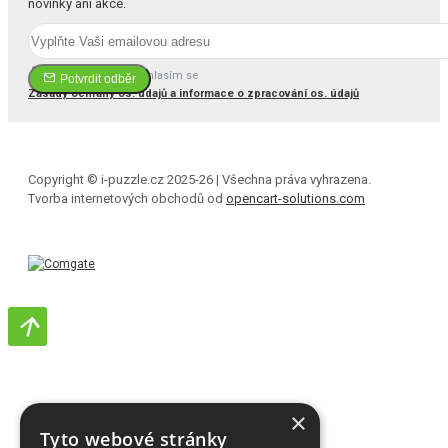
novinky ani akce.
Četl(a) jsem a souhlasím se
Potvrdit odběr
Zásady ochrany os. údajů a informace o zpracování os. údajů
Copyright © i-puzzle.cz 2025-26 | Všechna práva vyhrazena.
Tvorba internetových obchodů od
opencart-solutions.com
×
Tyto webové stránky