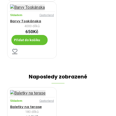
Skladem
Castorland
Barvy Toskánska
4000 dílků
650Kč
Přidat do košíku
Naposledy zobrazené
Skladem
Castorland
Baletky na terase
180 dílků