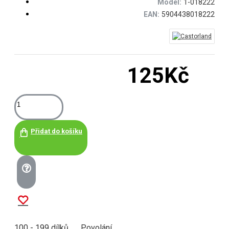
Model:
1-018222
EAN:
5904438018222
125Kč
Přidat do košíku
100 - 199 dílků
Povolání