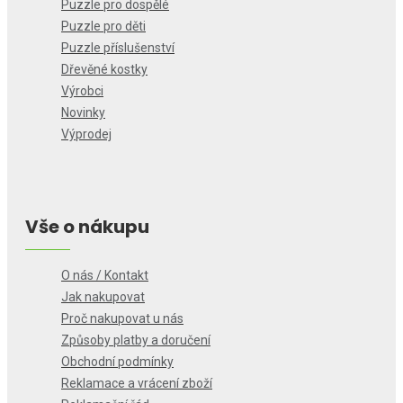
Puzzle pro dospělé
Puzzle pro děti
Puzzle příslušenství
Dřevěné kostky
Výrobci
Novinky
Výprodej
Vše o nákupu
O nás / Kontakt
Jak nakupovat
Proč nakupovat u nás
Způsoby platby a doručení
Obchodní podmínky
Reklamace a vrácení zboží