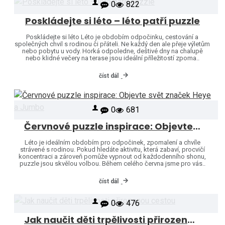
0
822
Poskládejte si léto – léto patří puzzle
Poskládejte si léto Léto je obdobím odpočinku, cestování a
společných chvil s rodinou či přáteli. Ne každý den ale přeje výletům
nebo pobytu u vody. Horká odpoledne, deštivé dny na chalupě
nebo klidné večery na terase jsou ideální příležitostí zpoma..
číst dál
0
681
Červnové puzzle inspirace: Objevte svět značek Heye a Jumbo
Léto je ideálním obdobím pro odpočinek, zpomalení a chvíle
strávené s rodinou. Pokud hledáte aktivitu, která zabaví, procvičí
koncentraci a zároveň pomůže vypnout od každodenního shonu,
puzzle jsou skvělou volbou. Během celého června jsme pro vás..
číst dál
0
476
Jak naučit děti trpělivosti přirozenou cestou