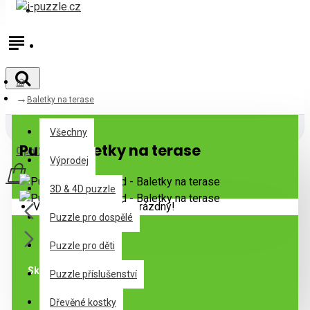
Přihlásit
Registrovat
Baletky na terase
Všechny
Všechny
Puzzle Baletky na terase
0 položek - 0Kč
Výprodej
3D & 4D puzzle
Váš nákupní košík je prázdný!
Puzzle pro dospělé
Puzzle pro děti
Skladem
Puzzle příslušenství
Dřevěné kostky