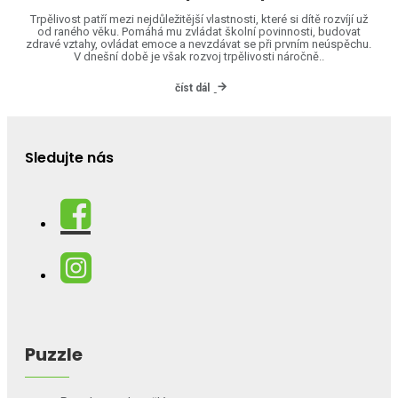
Trpělivost patří mezi nejdůležitější vlastnosti, které si dítě rozvíjí už
od raného věku. Pomáhá mu zvládat školní povinnosti, budovat
zdravé vztahy, ovládat emoce a nevzdávat se při prvním neúspěchu.
V dnešní době je však rozvoj trpělivosti náročně..
číst dál
Sledujte nás
Puzzle