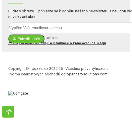
Buďte v obraze – přihlaste se k odběru našeho newsletteru a neujdou v
novinky ani akce.
Četl(a) jsem a souhlasím se
Potvrdit odběr
Zásady ochrany os. údajů a informace o zpracování os. údajů
Copyright © i-puzzle.cz 2025-26 | Všechna práva vyhrazena.
Tvorba internetových obchodů od
opencart-solutions.com