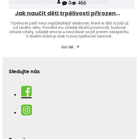
0
466
Jak naučit děti trpělivosti přirozenou cestou
Trpělivost patří mezi nejdůležitější vlastnosti, které si dítě rozvíjí už
od raného věku. Pomáhá mu zvládat školní povinnosti, budovat
zdravé vztahy, ovládat emoce a nevzdávat se při prvním neúspěchu.
V dnešní době je však rozvoj trpělivosti náročně..
číst dál
Sledujte nás