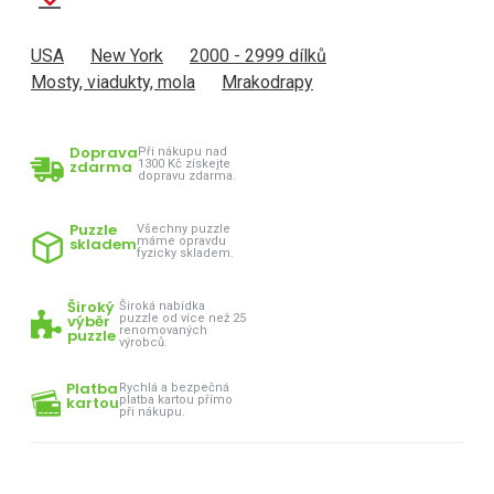
USA
New York
2000 - 2999 dílků
Mosty, viadukty, mola
Mrakodrapy
Doprava
Při nákupu nad
zdarma
1300 Kč získejte
dopravu zdarma.
Puzzle
Všechny puzzle
skladem
máme opravdu
fyzicky skladem.
Široký
Široká nabídka
výběr
puzzle od více než 25
renomovaných
puzzle
výrobců.
Platba
Rychlá a bezpečná
kartou
platba kartou přímo
při nákupu.