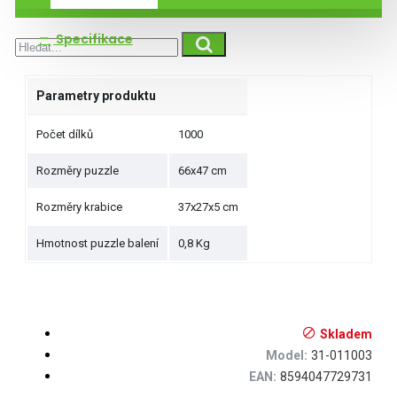
Specifikace
Parametry produktu
Počet dílků
1000
Rozměry puzzle
66x47 cm
Rozměry krabice
37x27x5 cm
Hmotnost puzzle balení
0,8 Kg
Skladem
Model:
31-011003
EAN:
8594047729731