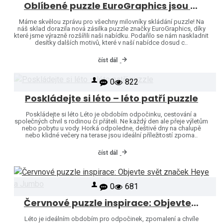
Oblíbené puzzle EuroGraphics jsou opět skladem – naši nabídku jsme rozšířili o další motivy!
Máme skvělou zprávu pro všechny milovníky skládání puzzle! Na
náš sklad dorazila nová zásilka puzzle značky EuroGraphics, díky
které jsme výrazně rozšířili naši nabídku. Podařilo se nám naskladnit
desítky dalších motivů, které v naší nabídce dosud c..
číst dál
0
822
Poskládejte si léto – léto patří puzzle
Poskládejte si léto Léto je obdobím odpočinku, cestování a
společných chvil s rodinou či přáteli. Ne každý den ale přeje výletům
nebo pobytu u vody. Horká odpoledne, deštivé dny na chalupě
nebo klidné večery na terase jsou ideální příležitostí zpoma..
číst dál
0
681
Červnové puzzle inspirace: Objevte svět značek Heye a Jumbo
Léto je ideálním obdobím pro odpočinek, zpomalení a chvíle