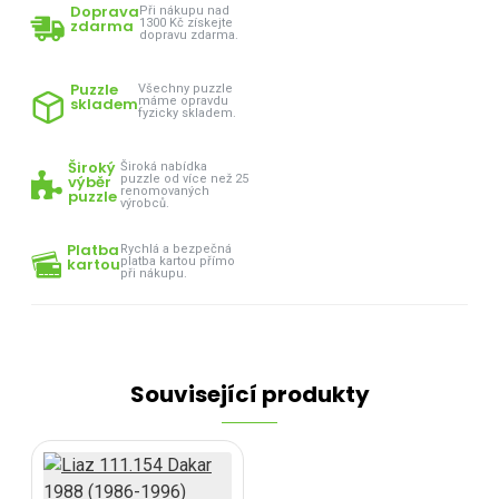
Doprava
Při nákupu nad
zdarma
1300 Kč získejte
dopravu zdarma.
Puzzle
Všechny puzzle
skladem
máme opravdu
fyzicky skladem.
Široký
Široká nabídka
výběr
puzzle od více než 25
renomovaných
puzzle
výrobců.
Platba
Rychlá a bezpečná
kartou
platba kartou přímo
při nákupu.
Související produkty