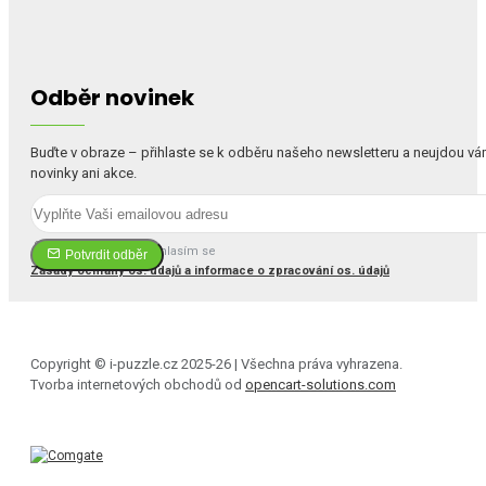
Odběr novinek
Buďte v obraze – přihlaste se k odběru našeho newsletteru a neujdou v
novinky ani akce.
Četl(a) jsem a souhlasím se
Potvrdit odběr
Zásady ochrany os. údajů a informace o zpracování os. údajů
Copyright © i-puzzle.cz 2025-26 | Všechna práva vyhrazena.
Tvorba internetových obchodů od
opencart-solutions.com