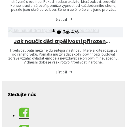
strávené s rodinou. Pokud hledáte aktivitu, která zabaví, procvičí
koncentraci a zároveň pomůže vypnout od každodenního shonu,
puzzle jsou skvělou volbou. Během celého června jsme pro vás..
číst dál
0
476
Jak naučit děti trpělivosti přirozenou cestou
Trpělivost patří mezi nejdůležitější vlastnosti, které si dítě rozvíjí už
od raného věku. Pomáhá mu zvládat školní povinnosti, budovat
zdravé vztahy, ovládat emoce a nevzdávat se při prvním neúspěchu.
V dnešní době je však rozvoj trpělivosti náročně..
číst dál
Sledujte nás