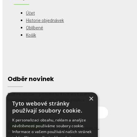
Účet
Historie objednávek
Oblíbené
Košík
Odběr novinek
Buďte v obraze – přihlaste se k odběru našeho
×
newsletteru a neujdou vám novinky ani akce.
Tyto webové stránky
používají soubory cookie.
K personalizaci obsahu, reklam a analýze
Četl(a) jsem a souhlasím se
Potvrdit odběr
návštěvnosti používáme soubory cookie.
Zásady ochrany os. údajů a informace o zpracování os.
Informace o vašem používání našich stránek
údajů