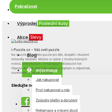
Pokračovat
Výrobci
Výprodej
Poslední kusy
Akce
Slevy
i-Puzzle.cz – Váš svět puzzle
Blog
Na i-puzzle.cz najdete puzzle pro děti, dospělé i zkušené
milovníky skládání. Můžete si vybrat z mnoha krásných
motivů, jednodušších i náročnějších skládacích her.
Objevte obrázek, který vás osloví, a dopřejte si odpočinek,
Informace
soustředění a radost z tvoření.
Jak nakupovat
Sledujte nás
Proč nakupovat u nás
Způsoby platby a doručení
Reklamace a vrácení zboží