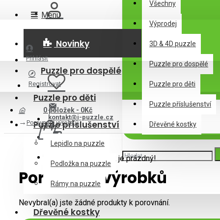
Všechny
Menu
Výprodej
Novinky
3D & 4D puzzle
Přihlásit
Puzzle pro dospělé
Puzzle pro dospělé
Registrovat
Puzzle pro děti
Puzzle pro děti
Puzzle příslušenství
0 položek - 0Kč
kontakt@i-puzzle.cz
Porovnání výrobků
Puzzle příslušenství
Dřevěné kostky
Lepidlo na puzzle
Váš nákupní košík je prázdný!
Podložka na puzzle
Porovnání výrobků
Rámy na puzzle
Nevybral(a) jste žádné produkty k porovnání.
Dřevěné kostky