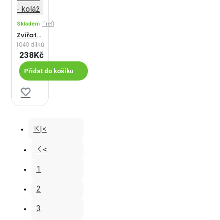
Skladem
Trefl
Zvířata - koláž
1040 dílků
238Kč
Přidat do košíku
|<
<
1
2
3