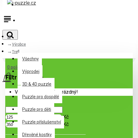
Přihlásit
Registrovat
Výrobce
Všechny
Trefl
Všechny
0 položek - 0Kč
Výprodej
Filtr
Zrušit filtr
3D & 4D puzzle
Váš nákupní košík je prázdný!
Puzzle pro dospělé
Cena
Puzzle pro děti
Kč
Puzzle příslušenství
Kč
Dřevěné kostky