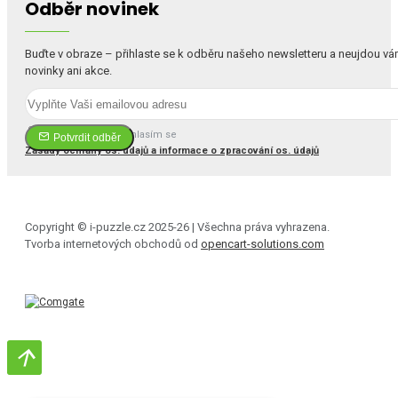
Odběr novinek
Buďte v obraze – přihlaste se k odběru našeho newsletteru a neujdou v
novinky ani akce.
Četl(a) jsem a souhlasím se
Potvrdit odběr
Zásady ochrany os. údajů a informace o zpracování os. údajů
Copyright © i-puzzle.cz 2025-26 | Všechna práva vyhrazena.
Tvorba internetových obchodů od
opencart-solutions.com