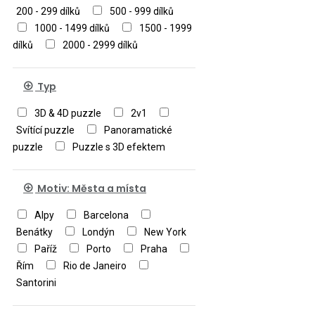
200 - 299 dílků
500 - 999 dílků
1000 - 1499 dílků
1500 - 1999
dílků
2000 - 2999 dílků
Typ
3D & 4D puzzle
2v1
Svítící puzzle
Panoramatické
puzzle
Puzzle s 3D efektem
Motiv: Města a místa
Alpy
Barcelona
Benátky
Londýn
New York
Paříž
Porto
Praha
Řím
Rio de Janeiro
Santorini