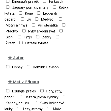
Dinosauři, pravěk
Farkasok
Jaguáry, pumy, pantery
Kočky,
koťata
Koně
Leopardi,
gepardi
Lvi
Medvědi
Motýli a hmyz
Psi, štěňátka
Ptactvo
Ryby a vodní svět
Sloni
Tygři
Zebry
Žirafy
Ostatní zvířata
Autor
Disney
Dominic Davison
Motiv: Příroda
Džungle, prales
Hory, štíty,
pohoří
Jezera, plesa, rybníky
Kaňony, pouště
Květy, květinové
louky
Lesy, stromy
Moře