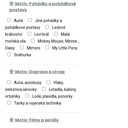
Motív: Pohádky a pohádkové
postavy
Auta
Jiné pohádky a
pohádkové postavy
Ledové
království
Leví král
Malá
mořská víla
Mickey Mouse, Minnie ,
Daisy
Mimoni
My Little Pony
Sněhurka
Motiv: Doprava a stroje
Auta, autobusy
Vlaky,
železnice,lanovky
Letadla, balóny,
vrtulníky
Lodě, plavidla, ponorky
Tanky a vojenská technika
Motiv: Filmy a seriály