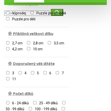
Podkategorie
Výprodej
Puzzle pro dospělé
Puzzle pro děti
Přibližná velikost dílku
2,7 cm
2,8 cm
3,5 cm
4,2 cm
10 cm
Doporučený věk dítěte
3
4
5
6
7
11
Počet dílků
6 - 24 dílků
25 - 49 dílků
50 - 99 dílků
100 - 199 dílků