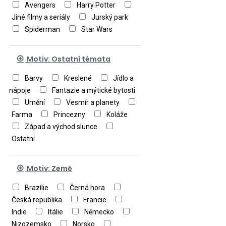
Avengers
Harry Potter
Jiné filmy a seriály
Jurský park
Spiderman
Star Wars
Motiv: Ostatní témata
Barvy
Kreslené
Jídlo a
nápoje
Fantazie a mýtické bytosti
Umění
Vesmír a planety
Farma
Princezny
Koláže
Západ a východ slunce
Ostatní
Motiv: Země
Brazílie
Černá hora
Česká republika
Francie
Indie
Itálie
Německo
Nizozemsko
Norsko