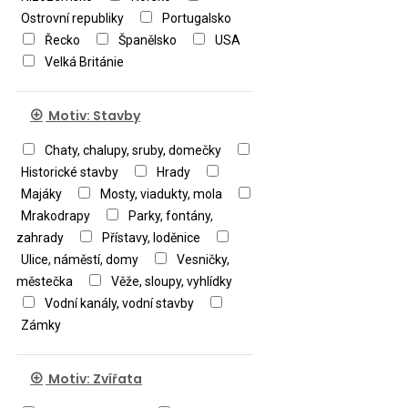
Ostrovní republiky
Portugalsko
Řecko
Španělsko
USA
Velká Británie
Motiv: Stavby
Chaty, chalupy, sruby, domečky
Historické stavby
Hrady
Majáky
Mosty, viadukty, mola
Mrakodrapy
Parky, fontány,
zahrady
Přístavy, loděnice
Ulice, náměstí, domy
Vesničky,
městečka
Věže, sloupy, vyhlídky
Vodní kanály, vodní stavby
Zámky
Motiv: Zvířata