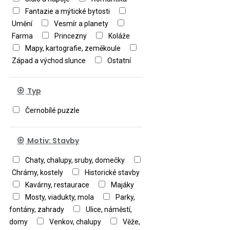
Fantazie a mýtické bytosti
Umění
Vesmír a planety
Farma
Princezny
Koláže
Mapy, kartografie, zeměkoule
Západ a východ slunce
Ostatní
Typ
Černobílé puzzle
Motiv: Stavby
Chaty, chalupy, sruby, domečky
Chrámy, kostely
Historické stavby
Kavárny, restaurace
Majáky
Mosty, viadukty, mola
Parky,
fontány, zahrady
Ulice, náměstí,
domy
Venkov, chalupy
Věže,