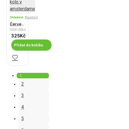
Skladem
Bluebird
Červené kolo v amsterdame
1000 dílků
325Kč
Přidat do košíku
1
2
3
4
5