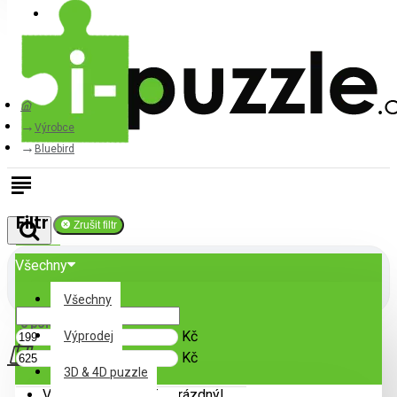
Přihlásit
Registrovat
Výrobce
Bluebird
Filtr
Zrušit filtr
Všechny
Cena
Všechny
0 položek - 0Kč
Kč
Výprodej
Kč
3D & 4D puzzle
Váš nákupní košík je prázdný!