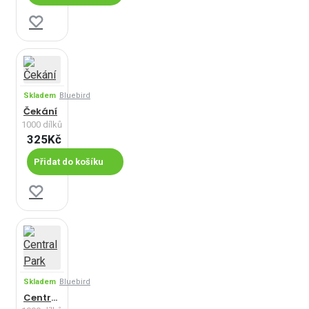
Skladem
Bluebird
Čekání
1000 dílků
325Kč
Přidat do košíku
Skladem
Bluebird
Central Park