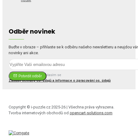
Odběr novinek
Buďte v obraze – přihlaste se k odběru našeho newsletteru a neujdou v
novinky ani akce.
Četl(a) jsem a souhlasím se
Potvrdit odběr
Zásady ochrany os. údajů a informace o zpracování os. údajů
Copyright © i-puzzle.cz 2025-26 | Všechna práva vyhrazena.
Tvorba internetových obchodů od
opencart-solutions.com