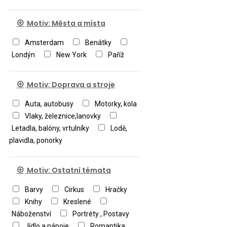
Santoro Gorjuss
Severin Roesen
Steve Crisp
Vincent van
Motiv: Města a místa
Gogh
Amsterdam
Benátky
Londýn
New York
Paříž
Motiv: Doprava a stroje
Auta, autobusy
Motorky, kola
Vlaky, železnice,lanovky
Letadla, balóny, vrtulníky
Lodě,
plavidla, ponorky
Motiv: Ostatní témata
Barvy
Cirkus
Hračky
Knihy
Kreslené
Náboženství
Portréty , Postavy
Jídlo a nápoje
Romantika