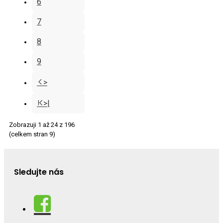
6
7
8
9
>
>|
Zobrazuji 1 až 24 z 196
(celkem stran 9)
Sledujte nás