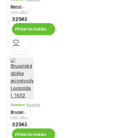
Benzínová pumpa
1000 dílků
325Kč
Přidat do košíku
Skladem
Bluebird
Bruselská sbírka arcivévody Leopolda I. 1652
1000 dílků
325Kč
Přidat do košíku