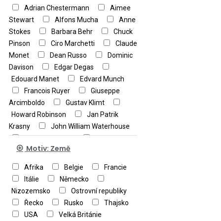
Adrian Chestermann
Aimee
Stewart
Alfons Mucha
Anne
Stokes
Barbara Behr
Chuck
Pinson
Ciro Marchetti
Claude
Monet
Dean Russo
Dominic
Davison
Edgar Degas
Edouard Manet
Edvard Munch
Francois Ruyer
Giuseppe
Arcimboldo
Gustav Klimt
Howard Robinson
Jan Patrik
Krasny
John William Waterhouse
Kandinskij Vasilij
Leonardo da
Motiv: Země
Vinci
Louis Toffoli
Michelangelo Buonarroti
Nicky
Afrika
Belgie
Francie
Boheme
Paul Cézanne
Itálie
Německo
Pierre-Auguste Renoir
Pieter
Nizozemsko
Ostrovní republiky
Brueghel
Raffaello
Salvador
Řecko
Rusko
Thajsko
Dalí
Sandro Botticelli
USA
Velká Británie