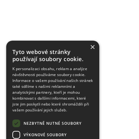
×
Tyto webové stránky
používají soubory cookie.
K personalizaci obsahu, reklam a analýze
návštěvnosti používáme soubory cookie.
Informace o vašem používání našich stránek
také sdílíme s našimi reklamními a
analytickými partnery, kteří je mohou
kombinovat s dalšími informacemi, které
jste jim poskytli nebo které shromáždili při
vašem používání jejich služeb.
NEZBYTNĚ NUTNÉ SOUBORY
VÝKONOVÉ SOUBORY