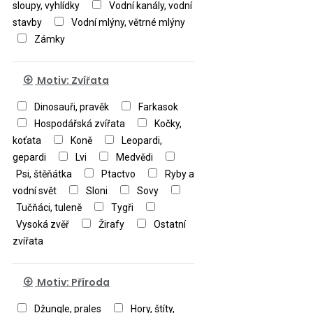
sloupy, vyhlídky
Vodní kanály, vodní
stavby
Vodní mlýny, větrné mlýny
Zámky
Motiv: Zvířata
Dinosauři, pravěk
Farkasok
Hospodářská zvířata
Kočky,
koťata
Koně
Leopardi,
gepardi
Lvi
Medvědi
Psi, štěňátka
Ptactvo
Ryby a
vodní svět
Sloni
Sovy
Tučňáci, tuleně
Tygři
Vysoká zvěř
Žirafy
Ostatní
zvířata
Motiv: Příroda
Džungle, prales
Hory, štíty,