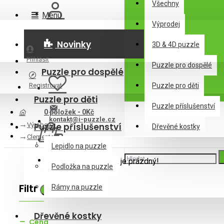
Všechny
Menu
Výprodej
Novinky
3D & 4D puzzle
Přihlásit
Puzzle pro dospělé
Puzzle pro dospělé
Registrovat
Puzzle pro děti
Puzzle pro děti
Puzzle příslušenství
0 položek - 0Kč
kontakt@i-puzzle.cz
Výrobce
Puzzle příslušenství
Dřevěné kostky
Clementoni
Lepidlo na puzzle
Váš nákupní košík je prázdný!
Podložka na puzzle
Filtr
Rámy na puzzle
Zrušit filtr
Dřevěné kostky
Cena