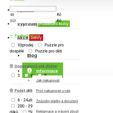
Výrobci
Kč
Kč
Výprodej
Poslední kusy
Podkategorie
Akce
Slevy
Výprodej
Puzzle pro
dospělé
Puzzle pro děti
Blog
Doporučený věk dítěte
Informace
3
6
8
Jak nakupovat
Počet dílků
Proč nakupovat u nás
6 - 24 dílků
100 - 199 dílků
Způsoby platby a doručení
200 - 299 dílků
300 - 499
Reklamace a vrácení zboží
dílků
500 - 999 dílků
1000 -