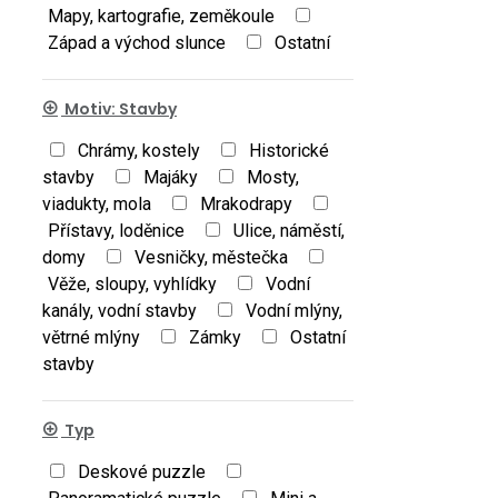
Mapy, kartografie, zeměkoule
Západ a východ slunce
Ostatní
Motiv: Stavby
Chrámy, kostely
Historické
stavby
Majáky
Mosty,
viadukty, mola
Mrakodrapy
Přístavy, loděnice
Ulice, náměstí,
domy
Vesničky, městečka
Věže, sloupy, vyhlídky
Vodní
kanály, vodní stavby
Vodní mlýny,
větrné mlýny
Zámky
Ostatní
stavby
Typ
Deskové puzzle