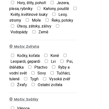
Hory, štíty, pohoří
Jezera,
plesa, rybníky
Kaňony, pouště
Květy, květinové louky
Lesy,
stromy
Moře
Řeky, potoky
Útesy, zátoky, zálivy
Vodopády
Země
Motiv: Zvířata
Kočky, koťata
Koně
Leopardi, gepardi
Lvi
Psi,
štěňátka
Ptactvo
Ryby a
vodní svět
Sovy
Tučňáci,
tuleně
Tygři
Vysoká zvěř
Žirafy
Ostatní zvířata
Motiv: Svátky
Vánoce