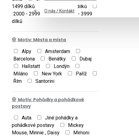
1499 dílků
1500 - 1999 dílků
O nás / Kontakt
2000 - 2999 dílků
3000 - 3999
dílků
Motiv: Města a místa
Alpy
Amsterdam
Barcelona
Benátky
Dubaj
Hallstatt
Londýn
Miláno
New York
Paříž
Řím
Santorini
Motív: Pohádky a pohádkové
postavy
Auta
Jiné pohádky a
pohádkové postavy
Mickey
Mouse, Minnie , Daisy
Mimoni