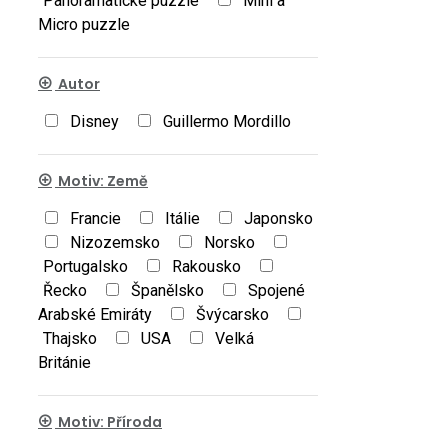
Panoramatické puzzle
Mini a
Micro puzzle
Autor
Disney
Guillermo Mordillo
Motiv: Země
Francie
Itálie
Japonsko
Nizozemsko
Norsko
Portugalsko
Rakousko
Řecko
Španělsko
Spojené
Arabské Emiráty
Švýcarsko
Thajsko
USA
Velká
Británie
Motiv: Příroda