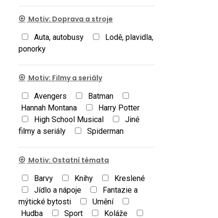
Motiv: Doprava a stroje
Auta, autobusy
Lodě, plavidla,
ponorky
Motiv: Filmy a seriály
Avengers
Batman
Hannah Montana
Harry Potter
High School Musical
Jiné
filmy a seriály
Spiderman
Motiv: Ostatní témata
Barvy
Knihy
Kreslené
Jídlo a nápoje
Fantazie a
mýtické bytosti
Umění
Hudba
Sport
Koláže