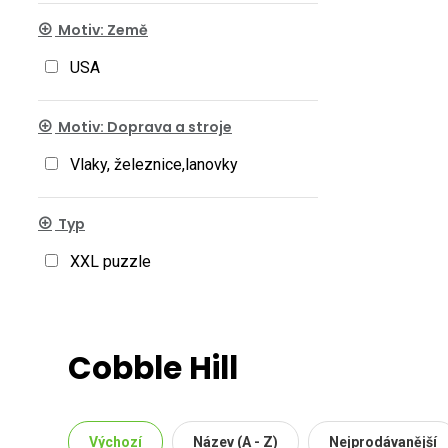
Motiv: Země
USA
Motiv: Doprava a stroje
Vlaky, železnice,lanovky
Typ
XXL puzzle
Cobble Hill
Výchozí
Název (A - Z)
Nejprodávanější