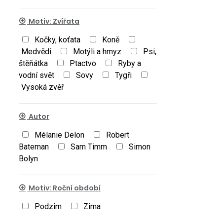
Motiv: Zvířata
Kočky, koťata
Koně
Medvědi
Motýli a hmyz
Psi,
štěňátka
Ptactvo
Ryby a
vodní svět
Sovy
Tygři
Vysoká zvěř
Autor
Mélanie Delon
Robert
Bateman
Sam Timm
Simon
Bolyn
Motiv: Roční období
Podzim
Zima