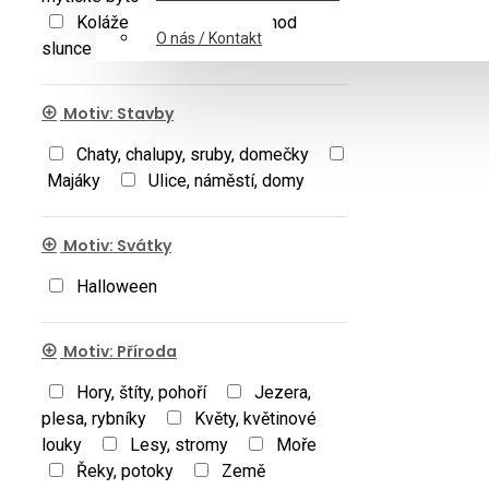
Koláže
Západ a východ
O nás / Kontakt
slunce
Motiv: Stavby
Chaty, chalupy, sruby, domečky
Majáky
Ulice, náměstí, domy
Motiv: Svátky
Halloween
Motiv: Příroda
Hory, štíty, pohoří
Jezera,
plesa, rybníky
Květy, květinové
louky
Lesy, stromy
Moře
Řeky, potoky
Země