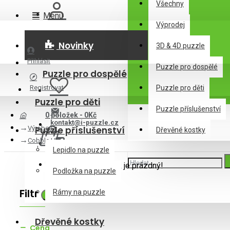
Všechny
Menu
Výprodej
Novinky
3D & 4D puzzle
Přihlásit
Puzzle pro dospělé
Puzzle pro dospělé
Registrovat
Puzzle pro děti
Puzzle pro děti
Puzzle příslušenství
0 položek - 0Kč
kontakt@i-puzzle.cz
Výrobce
Puzzle příslušenství
Dřevěné kostky
Cobble Hill
Lepidlo na puzzle
Váš nákupní košík je prázdný!
Podložka na puzzle
Filtr
Rámy na puzzle
Zrušit filtr
Dřevěné kostky
Cena