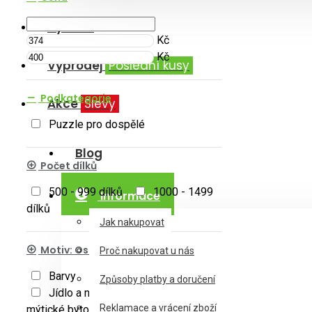
Výrobci
Kč
Kč
Výprodej
Poslední kusy
Podkategorie
Akce
Slevy
Puzzle pro dospělé
Blog
Počet dílků
500 - 999 dílků
1000 - 1499
Informace
dílků
Jak nakupovat
Motiv: Ostatní témata
Proč nakupovat u nás
Barvy
Knihy
Kreslené
Způsoby platby a doručení
Jídlo a nápoje
Fantazie a
Reklamace a vrácení zboží
mýtické bytosti
Vesmír a planety