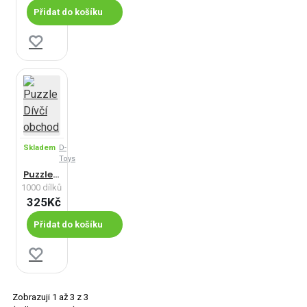
Přidat do košíku
Skladem
D-
Toys
Puzzle Dívčí obchod
1000 dílků
325Kč
Přidat do košíku
Zobrazuji 1 až 3 z 3