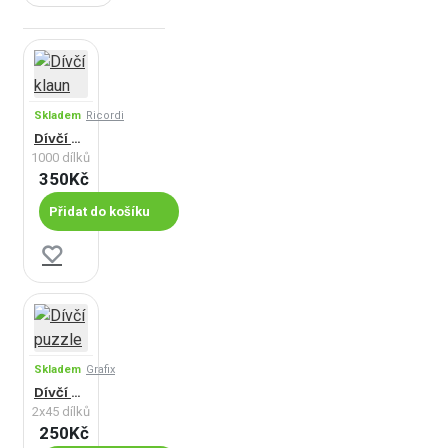
Skladem
Ricordi
Dívčí klaun
1000 dílků
350Kč
Přidat do košíku
Skladem
Grafix
Dívčí puzzle
2x45 dílků
250Kč