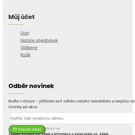
Můj účet
Účet
Historie objednávek
Oblíbené
Košík
Odběr novinek
Buďte v obraze – přihlaste se k odběru našeho newsletteru a neujdou v
novinky ani akce.
Četl(a) jsem a souhlasím se
Potvrdit odběr
Zásady ochrany os. údajů a informace o zpracování os. údajů