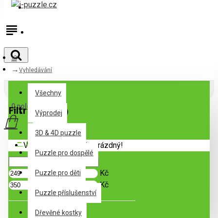
Přihlásit
Registrovat
Vyhledávání
Všechny
Všechny
0 položek - 0Kč
Filtr
Zrušit filtr
Výprodej
3D & 4D puzzle
Cena
Váš nákupní košík je prázdný!
Puzzle pro dospělé
Kč
Puzzle pro děti
Kč
Puzzle příslušenství
Podkategorie
Dřevěné kostky