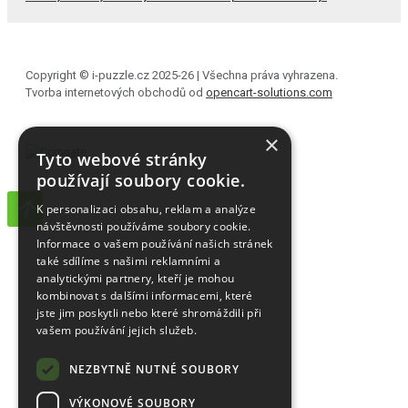
Copyright © i-puzzle.cz 2025-26 | Všechna práva vyhrazena.
Tvorba internetových obchodů od
opencart-solutions.com
×
Tyto webové stránky
používají soubory cookie.
K personalizaci obsahu, reklam a analýze
návštěvnosti používáme soubory cookie.
Informace o vašem používání našich stránek
také sdílíme s našimi reklamními a
analytickými partnery, kteří je mohou
kombinovat s dalšími informacemi, které
jste jim poskytli nebo které shromáždili při
vašem používání jejich služeb.
NEZBYTNĚ NUTNÉ SOUBORY
VÝKONOVÉ SOUBORY