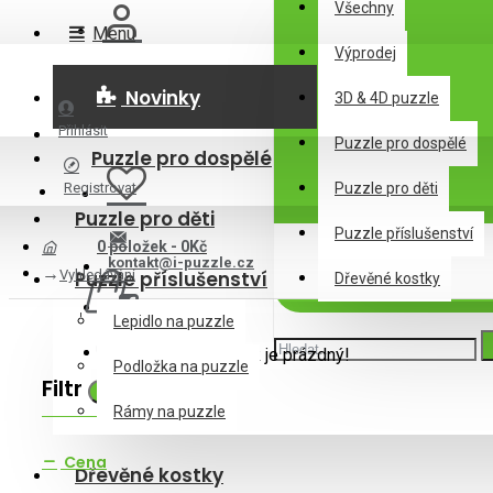
Všechny
Menu
Výprodej
Novinky
3D & 4D puzzle
Přihlásit
Puzzle pro dospělé
Puzzle pro dospělé
Registrovat
Puzzle pro děti
Puzzle pro děti
Puzzle příslušenství
0 položek - 0Kč
kontakt@i-puzzle.cz
Vyhledávání
Puzzle příslušenství
Dřevěné kostky
Lepidlo na puzzle
Váš nákupní košík je prázdný!
Podložka na puzzle
Filtr
Zrušit filtr
Rámy na puzzle
Cena
Dřevěné kostky