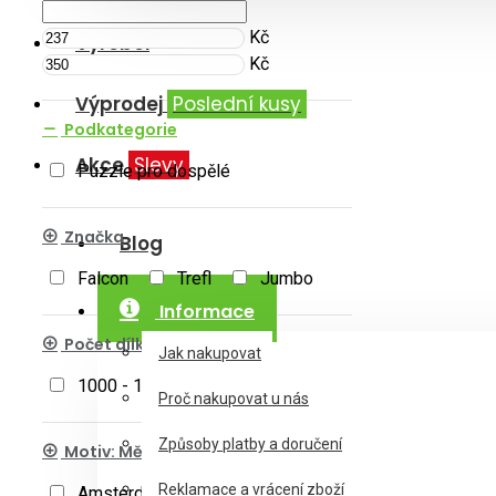
Kč
Výrobci
Kč
Výprodej
Poslední kusy
Podkategorie
Akce
Slevy
Puzzle pro dospělé
Značka
Blog
Falcon
Trefl
Jumbo
Informace
Počet dílků
Jak nakupovat
1000 - 1499 dílků
Proč nakupovat u nás
Způsoby platby a doručení
Motiv: Města a místa
Reklamace a vrácení zboží
Amsterdam
Benátky