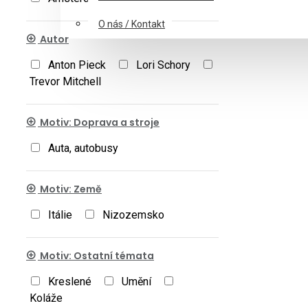
O nás / Kontakt
Autor
Anton Pieck
Lori Schory
Trevor Mitchell
Motiv: Doprava a stroje
Auta, autobusy
Motiv: Země
Itálie
Nizozemsko
Motiv: Ostatní témata
Kreslené
Umění
Koláže