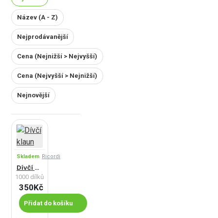
Název (A - Z)
Nejprodávanější
Cena (Nejnižší > Nejvyšší)
Cena (Nejvyšší > Nejnižší)
Nejnovější
Skladem
Ricordi
Dívčí klaun
1000 dílků
350Kč
Přidat do košíku