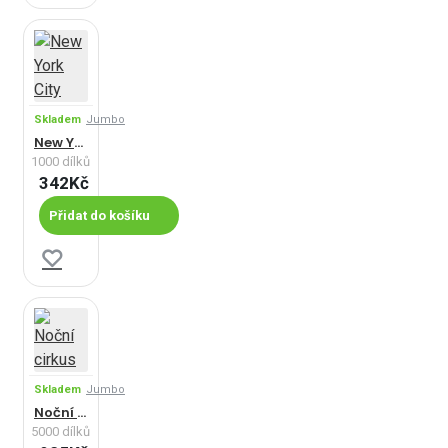
Skladem
Jumbo
New York City
1000 dílků
342Kč
Přidat do košíku
Skladem
Jumbo
Noční cirkus
5000 dílků