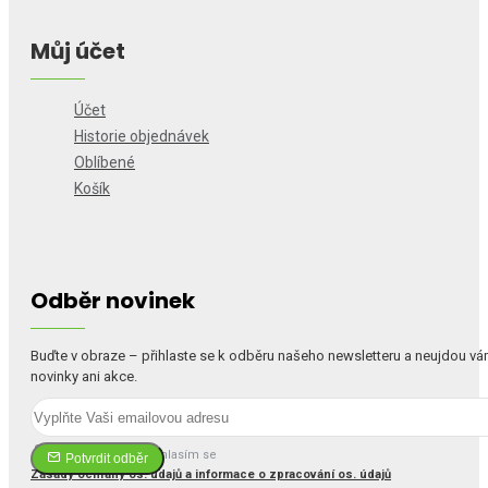
Můj účet
Účet
Historie objednávek
Oblíbené
Košík
Odběr novinek
Buďte v obraze – přihlaste se k odběru našeho newsletteru a neujdou v
novinky ani akce.
Četl(a) jsem a souhlasím se
Potvrdit odběr
Zásady ochrany os. údajů a informace o zpracování os. údajů