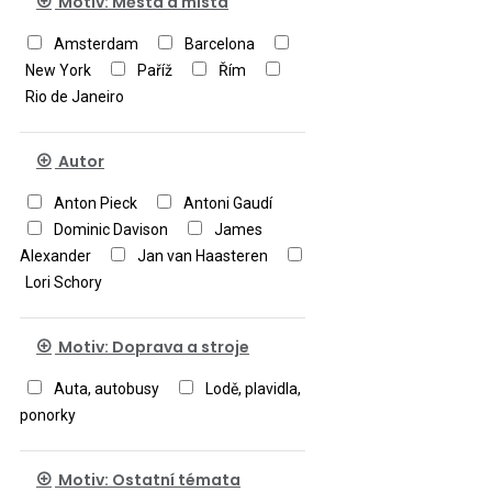
Motiv: Města a místa
Amsterdam
Barcelona
New York
Paříž
Řím
Rio de Janeiro
Autor
Anton Pieck
Antoni Gaudí
Dominic Davison
James
Alexander
Jan van Haasteren
Lori Schory
Motiv: Doprava a stroje
Auta, autobusy
Lodě, plavidla,
ponorky
Motiv: Ostatní témata