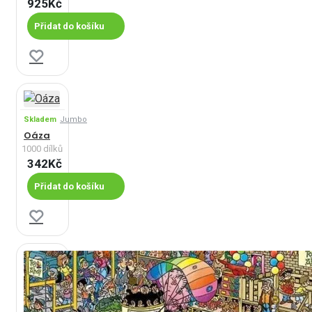
925Kč
Přidat do košíku
Skladem
Jumbo
Oáza
1000 dílků
342Kč
Přidat do košíku