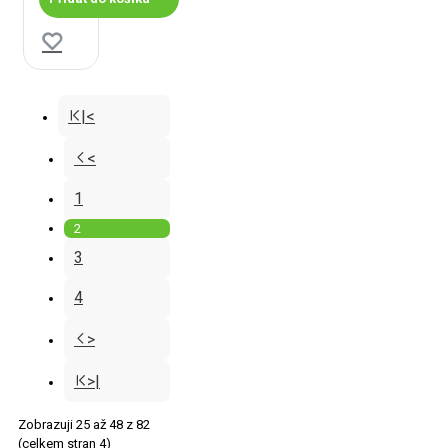
|<
<
1
2
3
4
>
>|
Zobrazuji 25 až 48 z 82
(celkem stran 4)