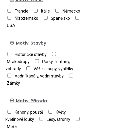
Francie
Itálie
Německo
Nizozemsko
Španělsko
USA
Motiv: Stavby
Historické stavby
Mrakodrapy
Parky, fontány,
zahrady
Věže, sloupy, vyhlídky
Vodní kanály, vodní stavby
Zámky
Motiv: Příroda
Kaňony, pouště
Květy,
květinové louky
Lesy, stromy
Moře