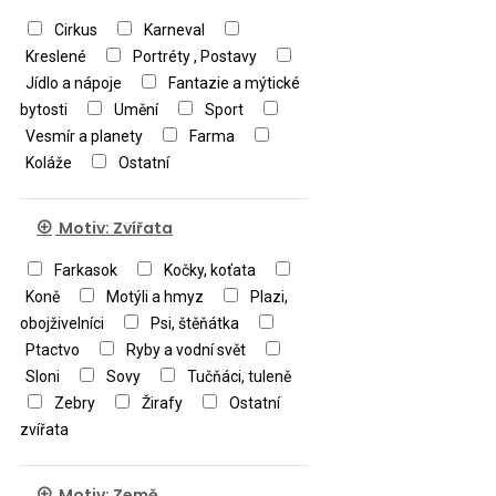
Cirkus
Karneval
Kreslené
Portréty , Postavy
Jídlo a nápoje
Fantazie a mýtické
bytosti
Umění
Sport
Vesmír a planety
Farma
Koláže
Ostatní
Motiv: Zvířata
Farkasok
Kočky, koťata
Koně
Motýli a hmyz
Plazi,
obojživelníci
Psi, štěňátka
Ptactvo
Ryby a vodní svět
Sloni
Sovy
Tučňáci, tuleně
Zebry
Žirafy
Ostatní
zvířata
Motiv: Země