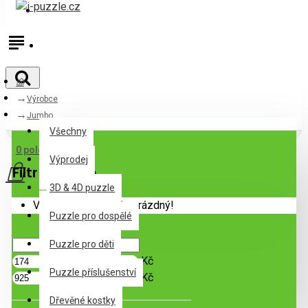
Přihlásit
Registrovat
Výrobce
Všechny
Jumbo
Všechny
0 položek - 0Kč
Výprodej
Filtr
Zrušit filtr
3D & 4D puzzle
Váš nákupní košík je prázdný!
Puzzle pro dospělé
Cena
Puzzle pro děti
Kč
Puzzle příslušenství
Kč
Dřevěné kostky