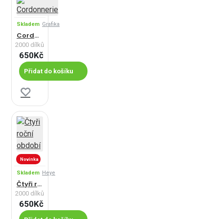
Skladem
Grafika
Cordonnerie
2000 dílků
650Kč
Přidat do košíku
Novinka
Skladem
Heye
Čtyři roční období
2000 dílků
650Kč