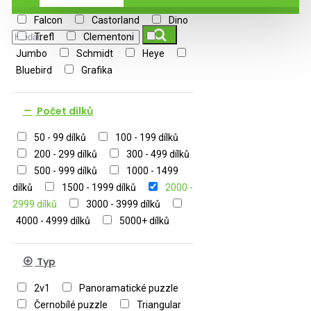
Falcon
Castorland
Dino
Trefl
Clementoni
Jumbo
Schmidt
Heye
Bluebird
Grafika
Počet dílků
50 - 99 dílků
100 - 199 dílků
200 - 299 dílků
300 - 499 dílků
500 - 999 dílků
1000 - 1499
dílků
1500 - 1999 dílků
2000 -
2999 dílků
3000 - 3999 dílků
4000 - 4999 dílků
5000+ dílků
Typ
2v1
Panoramatické puzzle
Černobílé puzzle
Triangular