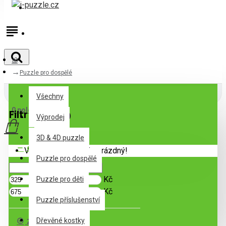
Přihlásit
Registrovat
Puzzle pro dospělé
Všechny
Všechny
0 položek - 0Kč
Filtr
Zrušit filtr
Výprodej
3D & 4D puzzle
Cena
Váš nákupní košík je prázdný!
Puzzle pro dospělé
Kč
Puzzle pro děti
Kč
Puzzle příslušenství
Značka
Dřevěné kostky