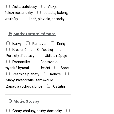
Auta, autobusy
Vlaky,
železnice,lanovky
Letadla, balóny,
vrtulníky
Lodě, plavidla, ponorky
Motiv: Ostatní témata
Barvy
Karneval
Knihy
Kreslené
Ohňostroj
Portréty , Postavy
Jídlo a nápoje
Romantika
Fantazie a
mýtické bytosti
Umění
Sport
Vesmír a planety
Koláže
Mapy, kartografie, zeměkoule
Západ a východ slunce
Ostatní
Motiv: Stavby
Chaty, chalupy, sruby, domečky