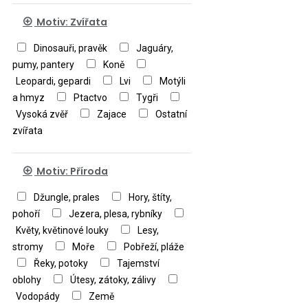
Motiv: Zvířata
Dinosauři, pravěk
Jaguáry,
pumy, pantery
Koně
Leopardi, gepardi
Lvi
Motýli
a hmyz
Ptactvo
Tygři
Vysoká zvěř
Zajace
Ostatní
zvířata
Motiv: Příroda
Džungle, prales
Hory, štíty,
pohoří
Jezera, plesa, rybníky
Květy, květinové louky
Lesy,
stromy
Moře
Pobřeží, pláže
Řeky, potoky
Tajemství
oblohy
Útesy, zátoky, zálivy
Vodopády
Země