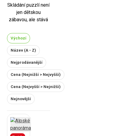
Skládání puzzlí není
jen dětskou
zábavou, ale stává
se oblíbenou
volnočasovou
Výchozí
aktivitou i pro
dospělé. Svědčí o
Název (A - Z)
tom i fakt, že puzzle
Nejprodávanější
jsou součástí loga
internetové
Cena (Nejnižší > Nejvyšší)
encyklopedie
Wikipedie, což
Cena (Nejvyšší > Nejnižší)
naznačuje jejich
Nejnovější
popularitu i mezi
dospělými. V dnešní
době existuje široká
nabídka puzzlí pro
dospělé, která se