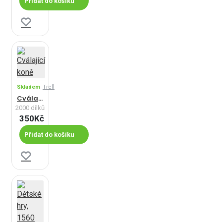
Přidat do košíku
Skladem
Trefl
Cválající koně
2000 dílků
350Kč
Přidat do košíku