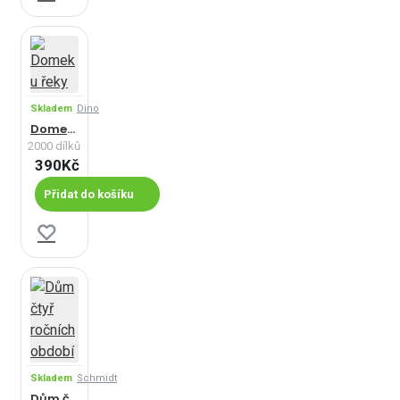
Skladem
Dino
Domek u řeky
2000 dílků
390Kč
Přidat do košíku
Skladem
Schmidt
Dům čtyř ročních období