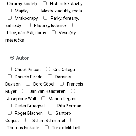
Chrámy, kostely
Historické stavby
Majáky
Mosty, viadukty, mola
Mrakodrapy
Parky, fontány,
zahrady
Přístavy, loděnice
Ulice, náměstí, domy
Vesničky,
městečka
Autor
Chuck Pinson
Cris Ortega
Daniela Piroda
Dominic
Davison
Doro Göbel
Francois
Ruyer
Jan van Haasteren
Josephine Wall
Marino Degano
Pieter Brueghel
Rita Berman
Roger Blachon
Santoro
Gorjuss
Schim Schimmel
Thomas Kinkade
Trevor Mitchell