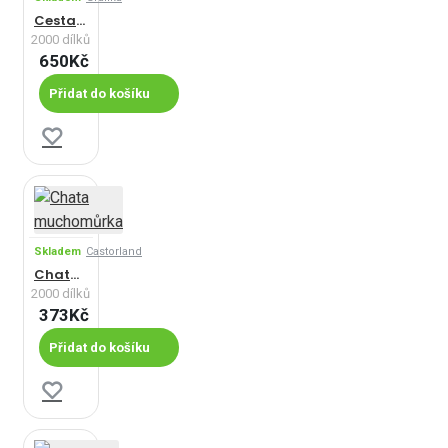
Cesta kolem světa - Austrálie, Antarktida
2000 dílků
650Kč
Přidat do košíku
Skladem
Castorland
Chata muchomůrka
2000 dílků
373Kč
Přidat do košíku