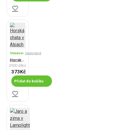
Skladem
Castorland
Horská chata v Alpách
2000 dílků
373Kč
Přidat do košíku