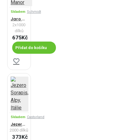
Skladem
Schmidt
Jaro a zima v Lamplight Manor
2x1000
dílků
675Kč
Přidat do košíku
Skladem
Castorland
Jezero Sorapis, Alpy, Itálie
2000 dílků
373Kč