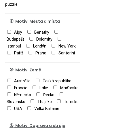
puzzle
Motiv: Města a místa
Alpy
Benátky
Budapešť
Dolomity
Istanbul
Londýn
New York
Paříž
Praha
Santorini
Motiv: Země
Austrálie
Česká republika
Francie
Itálie
Maďarsko
Německo
Řecko
Slovensko
Thajsko
Turecko
USA
Velká Británie
Motiv: Doprava a stroje