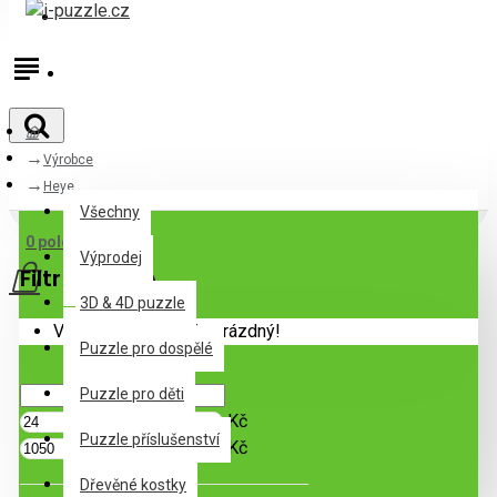
Přihlásit
Registrovat
Výrobce
Všechny
Heye
Všechny
0 položek - 0Kč
Výprodej
Filtr
Zrušit filtr
3D & 4D puzzle
Váš nákupní košík je prázdný!
Puzzle pro dospělé
Cena
Puzzle pro děti
Kč
Puzzle příslušenství
Kč
Dřevěné kostky