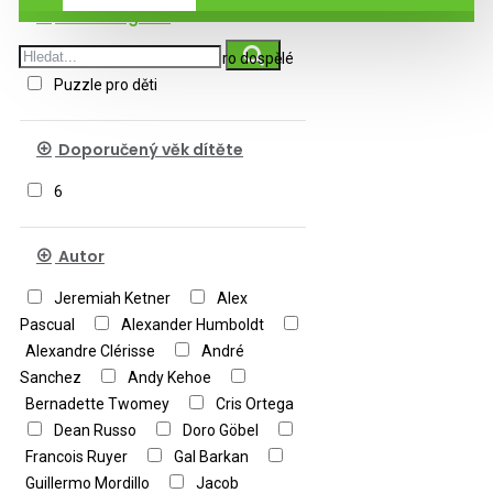
Podkategorie
Výprodej
Puzzle pro dospělé
Puzzle pro děti
Doporučený věk dítěte
6
Autor
Jeremiah Ketner
Alex
Pascual
Alexander Humboldt
Alexandre Clérisse
André
Sanchez
Andy Kehoe
Bernadette Twomey
Cris Ortega
Dean Russo
Doro Göbel
Francois Ruyer
Gal Barkan
Guillermo Mordillo
Jacob