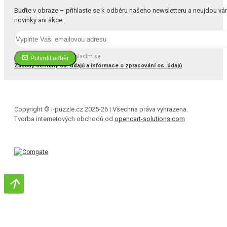
Buďte v obraze – přihlaste se k odběru našeho newsletteru a neujdou v
novinky ani akce.
Četl(a) jsem a souhlasím se
Potvrdit odběr
Zásady ochrany os. údajů a informace o zpracování os. údajů
Copyright © i-puzzle.cz 2025-26 | Všechna práva vyhrazena.
Tvorba internetových obchodů od
opencart-solutions.com