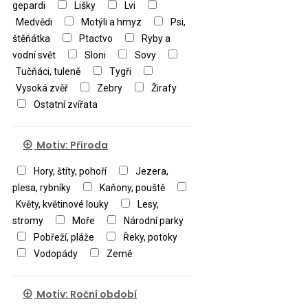
gepardi
Lišky
Lvi
Medvědi
Motýli a hmyz
Psi,
štěňátka
Ptactvo
Ryby a
vodní svět
Sloni
Sovy
Tučňáci, tuleně
Tygři
Vysoká zvěř
Zebry
Žirafy
Ostatní zvířata
Motiv: Příroda
Hory, štíty, pohoří
Jezera,
plesa, rybníky
Kaňony, pouště
Květy, květinové louky
Lesy,
stromy
Moře
Národní parky
Pobřeží, pláže
Řeky, potoky
Vodopády
Země
Motiv: Roční období