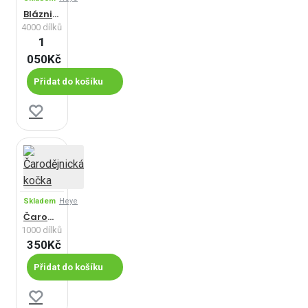
Bláznivý fotbal - Triangular puzzle
4000 dílků
1
050Kč
Přidat do košíku
Skladem
Heye
Čarodějnická kočka
1000 dílků
350Kč
Přidat do košíku