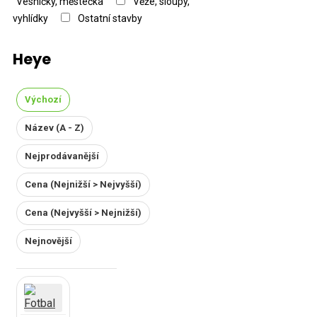
Vesničky, městečka
Věže, sloupy,
vyhlídky
Ostatní stavby
Heye
Výchozí
Název (A - Z)
Nejprodávanější
Cena (Nejnižší > Nejvyšší)
Cena (Nejvyšší > Nejnižší)
Nejnovější