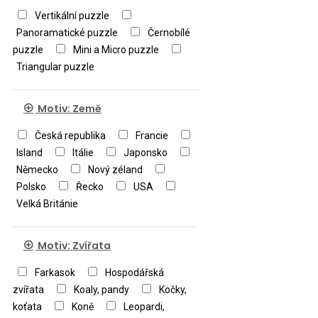
Vertikální puzzle
Panoramatické puzzle
Černobílé
puzzle
Mini a Micro puzzle
Triangular puzzle
Motiv: Země
Česká republika
Francie
Island
Itálie
Japonsko
Německo
Nový zéland
Polsko
Řecko
USA
Velká Británie
Motiv: Zvířata
Farkasok
Hospodářská
zvířata
Koaly, pandy
Kočky,
koťata
Koně
Leopardi,