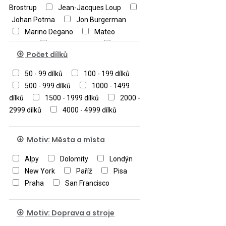
Brostrup
Jean-Jacques Loup
Johan Potma
Jon Burgerman
Marino Degano
Mateo
Dineen
Michael Ryba
Moy
Počet dílků
Mackay
Norman O'Flynn
Rita
Berman
Roger Blachon
50 - 99 dílků
100 - 199 dílků
Rosina Wachtmeister
Sven
500 - 999 dílků
1000 - 1499
Hartmann
Uli Oesterle
dílků
1500 - 1999 dílků
2000 -
Victoria Francés
Viktor Gavriloski
2999 dílků
4000 - 4999 dílků
Motiv: Města a místa
Alpy
Dolomity
Londýn
New York
Paříž
Pisa
Praha
San Francisco
Motiv: Doprava a stroje