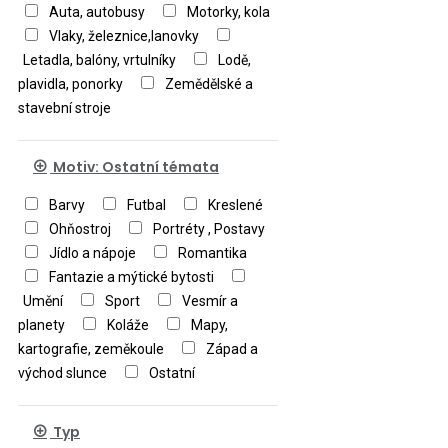
Auta, autobusy
Motorky, kola
Vlaky, železnice,lanovky
Letadla, balóny, vrtulníky
Lodě,
plavidla, ponorky
Zemědělské a
stavební stroje
Motiv: Ostatní témata
Barvy
Futbal
Kreslené
Ohňostroj
Portréty , Postavy
Jídlo a nápoje
Romantika
Fantazie a mýtické bytosti
Umění
Sport
Vesmír a
planety
Koláže
Mapy,
kartografie, zeměkoule
Západ a
východ slunce
Ostatní
Typ