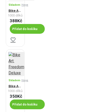
Skladem
Heye
Bike Art: Barevná řada - Panoramatické puzzle
1000 dílků
388Kč
Přidat do košíku
Skladem
Heye
Bike Art: Freedom Deluxe
1000 dílků
350Kč
Přidat do košíku