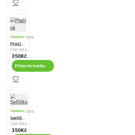
Skladem
Heye
Ptačí ráj
1000 dílků
350Kč
Přidat do košíku
Skladem
Heye
Selfíčko
1000 dílků
350Kč