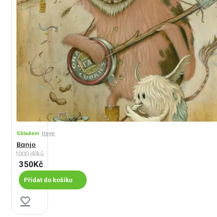
Skladem
Heye
Banjo
1000 dílků
350Kč
Přidat do košíku