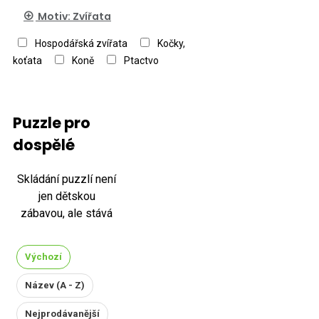
Motiv: Zvířata
Hospodářská zvířata
Kočky,
koťata
Koně
Ptactvo
Puzzle pro
dospělé
Skládání puzzlí není
jen dětskou
zábavou, ale stává
se oblíbenou
volnočasovou
Výchozí
aktivitou i pro
dospělé. Svědčí o
Název (A - Z)
tom i fakt, že puzzle
Nejprodávanější
jsou součástí loga