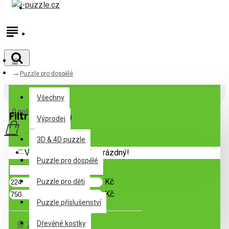
Přihlásit
Registrovat
Puzzle pro dospělé
Všechny
Všechny
0 položek - 0Kč
Filtr
Zrušit filtr
Výprodej
3D & 4D puzzle
Cena
Váš nákupní košík je prázdný!
Puzzle pro dospělé
Kč
Puzzle pro děti
Kč
Puzzle příslušenství
Značka
Dřevěné kostky