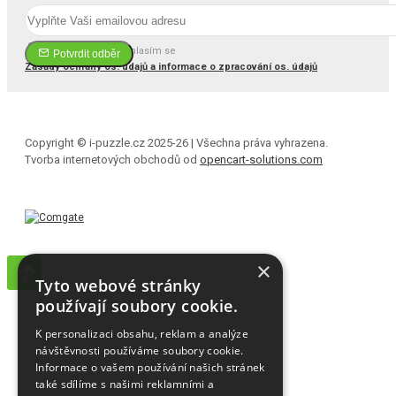
Četl(a) jsem a souhlasím se
Potvrdit odběr
Zásady ochrany os. údajů a informace o zpracování os. údajů
Copyright © i-puzzle.cz 2025-26 | Všechna práva vyhrazena.
Tvorba internetových obchodů od
opencart-solutions.com
×
Tyto webové stránky
používají soubory cookie.
K personalizaci obsahu, reklam a analýze
návštěvnosti používáme soubory cookie.
Informace o vašem používání našich stránek
také sdílíme s našimi reklamními a