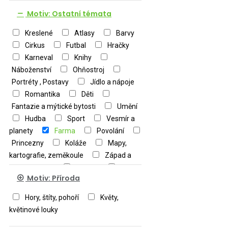
Motiv: Ostatní témata
Kreslené
Atlasy
Barvy
Cirkus
Futbal
Hračky
Karneval
Knihy
Náboženství
Ohňostroj
Portréty , Postavy
Jídlo a nápoje
Romantika
Děti
Fantazie a mýtické bytosti
Umění
Hudba
Sport
Vesmír a
planety
Farma
Povolání
Princezny
Koláže
Mapy,
kartografie, zeměkoule
Západ a
východ slunce
Military
Motiv: Příroda
Ostatní
Hory, štíty, pohoří
Květy,
květinové louky