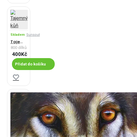
Skladem
Sunsout
Tajemný kůň
800 dílků
400Kč
Přidat do košíku