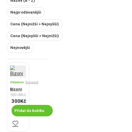
Název (A - Z)
Nejprodávanější
Cena (Nejnižší > Nejvyšší)
Cena (Nejvyšší > Nejnižší)
Nejnovější
Skladem
Sunsout
Bizoni
500 dílků
300Kč
Přidat do košíku