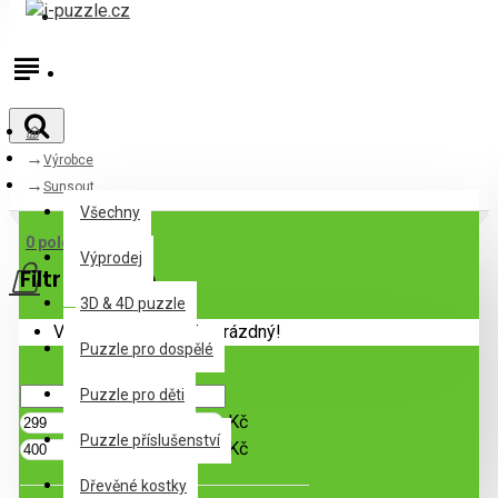
Přihlásit
Registrovat
Výrobce
Všechny
Sunsout
Všechny
0 položek - 0Kč
Výprodej
Filtr
Zrušit filtr
3D & 4D puzzle
Váš nákupní košík je prázdný!
Puzzle pro dospělé
Cena
Puzzle pro děti
Kč
Puzzle příslušenství
Kč
Dřevěné kostky