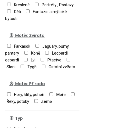
Kreslené
Portréty , Postavy
Děti
Fantazie a mýtické
bytosti
Motiv: Zvířata
Farkasok
Jaguáry, pumy,
pantery
Koně
Leopardi,
gepardi
Lvi
Ptactvo
Sloni
Tygři
Ostatní zvířata
Motiv: Příroda
Hory, štíty, pohoří
Moře
Řeky, potoky
Země
Typ