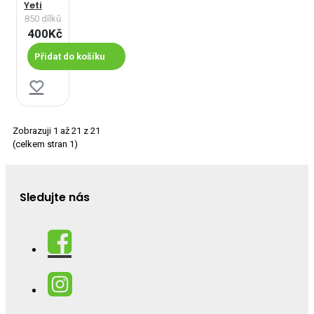
Yeti
850 dílků
400Kč
Přidat do košíku
Zobrazuji 1 až 21 z 21
(celkem stran 1)
Sledujte nás