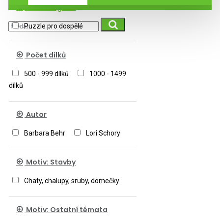
Podkategorie
Puzzle pro dospělé
Počet dílků
500 - 999 dílků
1000 - 1499
dílků
Autor
Barbara Behr
Lori Schory
Motiv: Stavby
Chaty, chalupy, sruby, domečky
Motiv: Ostatní témata