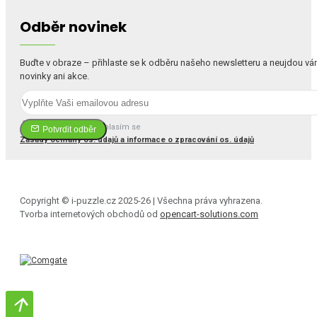
Odběr novinek
Buďte v obraze – přihlaste se k odběru našeho newsletteru a neujdou v
novinky ani akce.
Četl(a) jsem a souhlasím se
Potvrdit odběr
Zásady ochrany os. údajů a informace o zpracování os. údajů
Copyright © i-puzzle.cz 2025-26 | Všechna práva vyhrazena.
Tvorba internetových obchodů od
opencart-solutions.com