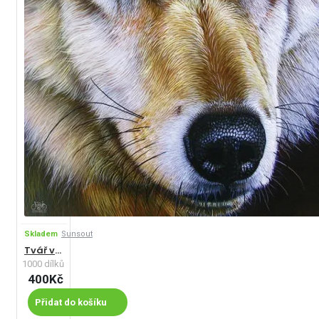
Skladem
Sunsout
Tvář vlka
1000 dílků
400Kč
Přidat do košíku