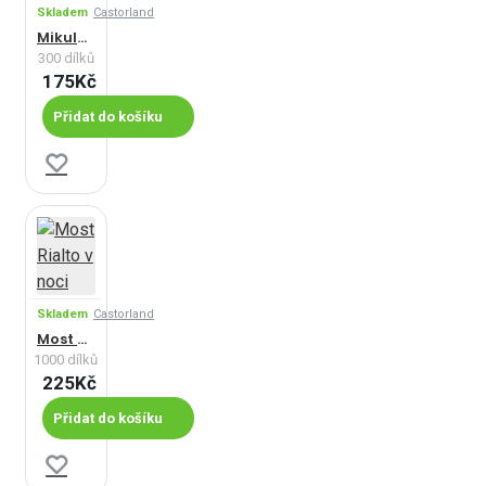
Skladem
Castorland
Mikulášská speciální dodávka
300 dílků
175Kč
Přidat do košíku
Skladem
Castorland
Most Rialto v noci
1000 dílků
225Kč
Přidat do košíku