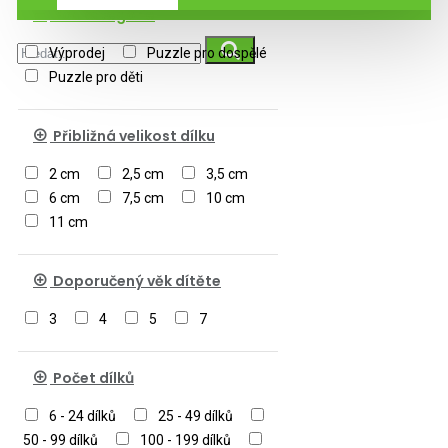
Podkategorie
Výprodej
Puzzle pro dospělé
Puzzle pro děti
Přibližná velikost dílku
2 cm
2,5 cm
3,5 cm
6 cm
7,5 cm
10 cm
11 cm
Doporučený věk dítěte
3
4
5
7
Počet dílků
6 - 24 dílků
25 - 49 dílků
50 - 99 dílků
100 - 199 dílků