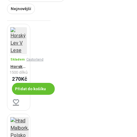
Nejnovější
Skladem
Castorland
Horský Lev V Lese
1500 dílků
270Kč
Přidat do košíku