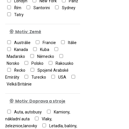
Londýn
New York
Paříž
Řím
Santorini
Sydney
Tatry
Motiv: Země
Austrálie
Francie
Itálie
Kanada
Kuba
Maďarsko
Německo
Norsko
Polsko
Rakousko
Řecko
Spojené Arabské
Emiráty
Turecko
USA
Velká Británie
Motiv: Doprava a stroje
Auta, autobusy
Kamiony,
nákladní auta
Vlaky,
železnice,lanovky
Letadla, balóny,