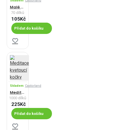
Skladem
Castorland
Malé baletky
70 dílků
105Kč
Přidat do košíku
Skladem
Castorland
Meditace kvetoucí kočky
1000 dílků
225Kč
Přidat do košíku