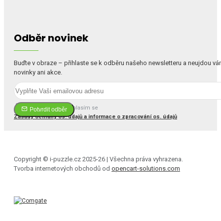
Odběr novinek
Buďte v obraze – přihlaste se k odběru našeho newsletteru a neujdou v
novinky ani akce.
Četl(a) jsem a souhlasím se
Potvrdit odběr
Zásady ochrany os. údajů a informace o zpracování os. údajů
Copyright © i-puzzle.cz 2025-26 | Všechna práva vyhrazena.
Tvorba internetových obchodů od
opencart-solutions.com