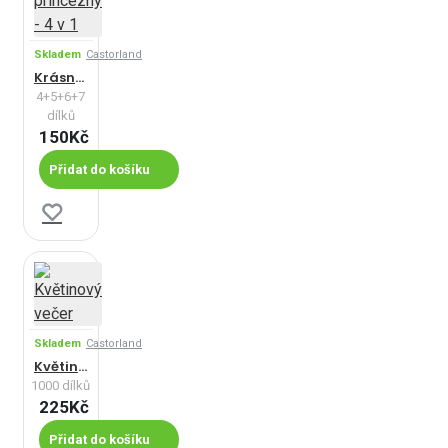
Skladem
Castorland
Krásné princezny - 4 v 1
4+5+6+7
dílků
150Kč
Přidat do košíku
Skladem
Castorland
Květinový večer
1000 dílků
225Kč
Přidat do košíku