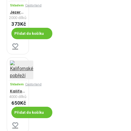
Skladem
Castorland
Jezero Sorapis, Alpy, Itálie
2000 dílků
373Kč
Přidat do košíku
Skladem
Castorland
Kalifornské pobřeží
4000 dílků
650Kč
Přidat do košíku