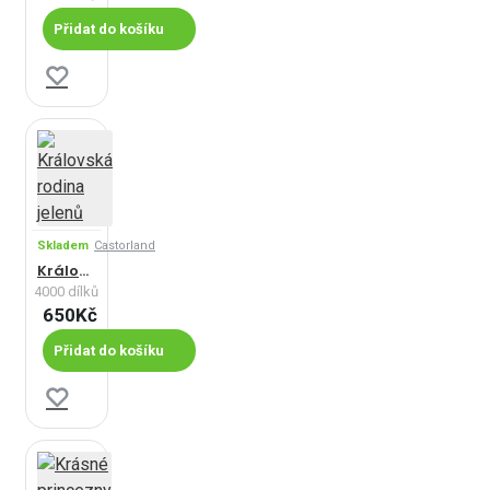
Přidat do košíku
Skladem
Castorland
Královská rodina jelenů
4000 dílků
650Kč
Přidat do košíku