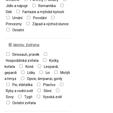
Jídlo a nápoje
Romantika
Děti
Fantazie a mýtické bytosti
Umění
Povolání
Princezny
Západ a východ slunce
Ostatní
Motiv: Zvířata
Dinosauři, pravěk
Hospodářská zvířata
Kočky,
koťata
Koně
Leopardi,
gepardi
Lišky
Lvi
Motýli
a hmyz
Opice, šimpanzi, gorily
Psi, štěňátka
Ptactvo
Ryby a vodní svět
Sloni
Sovy
Tygři
Vysoká zvěř
Ostatní zvířata