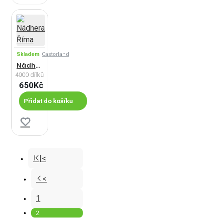
Skladem
Castorland
Nádhera Říma
4000 dílků
650Kč
Přidat do košíku
|<
<
1
2