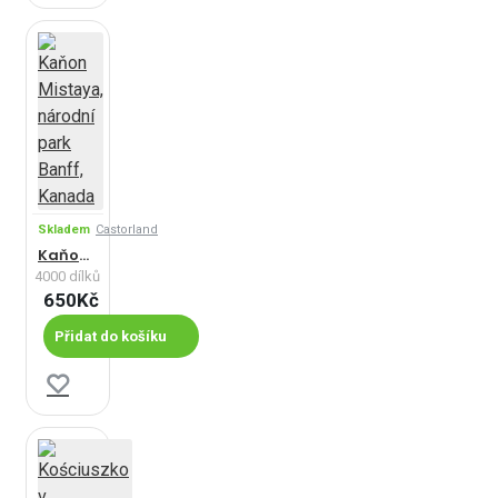
Skladem
Castorland
Kaňon Mistaya, národní park Banff, Kanada
4000 dílků
650Kč
Přidat do košíku