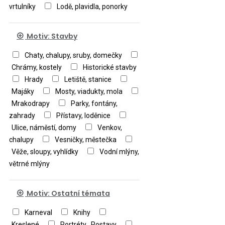
vrtulníky
Lodě, plavidla, ponorky
Motiv: Stavby
Chaty, chalupy, sruby, domečky
Chrámy, kostely
Historické stavby
Hrady
Letiště, stanice
Majáky
Mosty, viadukty, mola
Mrakodrapy
Parky, fontány,
zahrady
Přístavy, loděnice
Ulice, náměstí, domy
Venkov,
chalupy
Vesničky, městečka
Věže, sloupy, vyhlídky
Vodní mlýny,
větrné mlýny
Motiv: Ostatní témata
Karneval
Knihy
Kreslené
Portréty , Postavy