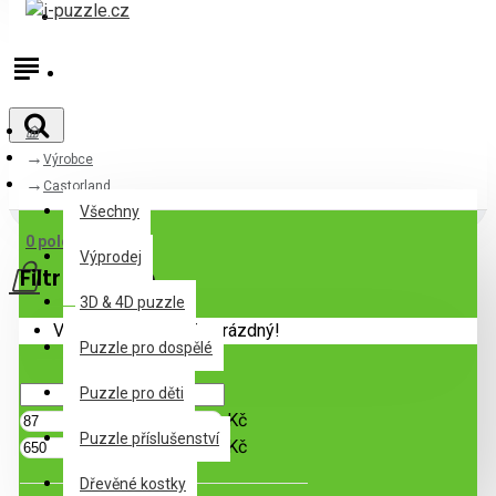
Přihlásit
Registrovat
Výrobce
Všechny
Castorland
Všechny
0 položek - 0Kč
Výprodej
Filtr
Zrušit filtr
3D & 4D puzzle
Váš nákupní košík je prázdný!
Puzzle pro dospělé
Cena
Puzzle pro děti
Kč
Puzzle příslušenství
Kč
Dřevěné kostky