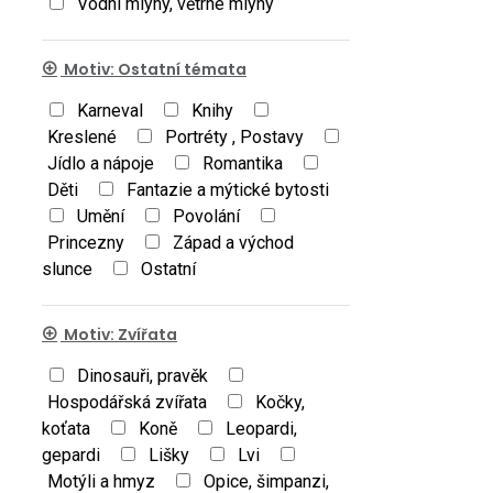
Vodní mlýny, větrné mlýny
Motiv: Ostatní témata
Karneval
Knihy
Kreslené
Portréty , Postavy
Jídlo a nápoje
Romantika
Děti
Fantazie a mýtické bytosti
Umění
Povolání
Princezny
Západ a východ
slunce
Ostatní
Motiv: Zvířata
Dinosauři, pravěk
Hospodářská zvířata
Kočky,
koťata
Koně
Leopardi,
gepardi
Lišky
Lvi
Motýli a hmyz
Opice, šimpanzi,