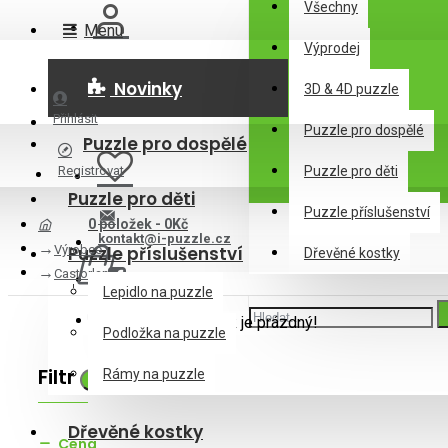
Všechny
Menu
Výprodej
Novinky
3D & 4D puzzle
Přihlásit
Puzzle pro dospělé
Puzzle pro dospělé
Registrovat
Puzzle pro děti
Puzzle pro děti
Puzzle příslušenství
0 položek - 0Kč
kontakt@i-puzzle.cz
Výrobce
Puzzle příslušenství
Dřevěné kostky
Castorland
Lepidlo na puzzle
Váš nákupní košík je prázdný!
Podložka na puzzle
Filtr
Rámy na puzzle
Zrušit filtr
Dřevěné kostky
Cena