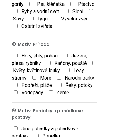
gorily
Psi, štěňátka
Ptactvo
Ryby a vodní svět
Sloni
Sovy
Tygři
Vysoká zvěř
Ostatní zvířata
Motiv: Příroda
Hory, štíty, pohoří
Jezera,
plesa, rybníky
Kaňony, pouště
Květy, květinové louky
Lesy,
stromy
Moře
Národní parky
Pobřeží, pláže
Řeky, potoky
Vodopády
Země
Motív: Pohádky a pohádkové
postavy
Jiné pohádky a pohádkové
postavy
Popelka