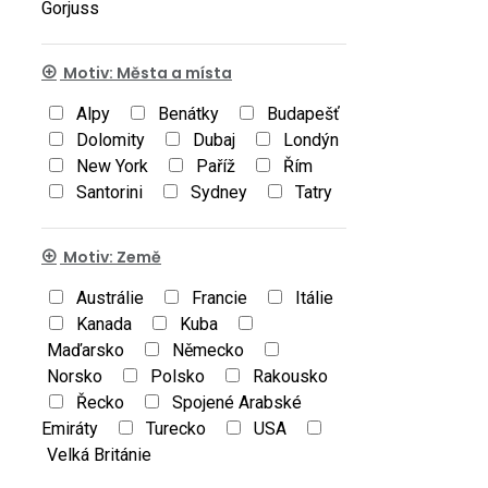
Gorjuss
Motiv: Města a místa
Alpy
Benátky
Budapešť
Dolomity
Dubaj
Londýn
New York
Paříž
Řím
Santorini
Sydney
Tatry
Motiv: Země
Austrálie
Francie
Itálie
Kanada
Kuba
Maďarsko
Německo
Norsko
Polsko
Rakousko
Řecko
Spojené Arabské
Emiráty
Turecko
USA
Velká Británie