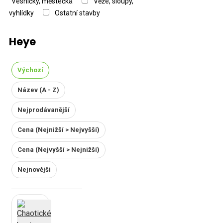
Vesničky, městečka
Věže, sloupy,
vyhlídky
Ostatní stavby
Heye
Výchozí
Název (A - Z)
Nejprodávanější
Cena (Nejnižší > Nejvyšší)
Cena (Nejvyšší > Nejnižší)
Nejnovější