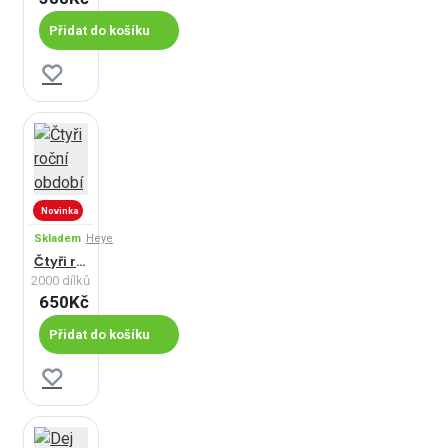
Přidat do košíku
Novinka
Skladem
Heye
Čtyři roční období
2000 dílků
650Kč
Přidat do košíku