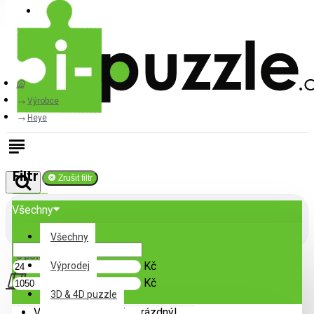
Přihlásit
Registrovat
Výrobce
Heye
Filtr
Zrušit filtr
Všechny
Cena
Všechny
0 položek - 0Kč
Kč
Výprodej
Kč
3D & 4D puzzle
Váš nákupní košík je prázdný!