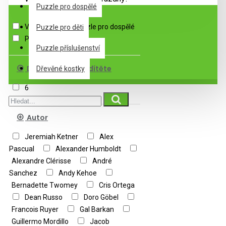
Podkategorie
Puzzle pro dospělé
Výprodej
Puzzle pro dospělé
Puzzle pro děti
Puzzle pro děti
Puzzle příslušenství
Doporučený věk dítěte
Dřevěné kostky
6
Autor
Jeremiah Ketner
Alex
Pascual
Alexander Humboldt
Alexandre Clérisse
André
Sanchez
Andy Kehoe
Bernadette Twomey
Cris Ortega
Dean Russo
Doro Göbel
Francois Ruyer
Gal Barkan
Guillermo Mordillo
Jacob