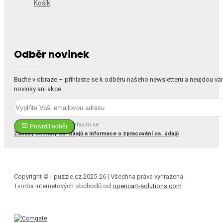
Košík
Odběr novinek
Buďte v obraze – přihlaste se k odběru našeho newsletteru a neujdou v
novinky ani akce.
Četl(a) jsem a souhlasím se
Potvrdit odběr
Zásady ochrany os. údajů a informace o zpracování os. údajů
Copyright © i-puzzle.cz 2025-26 | Všechna práva vyhrazena.
Tvorba internetových obchodů od
opencart-solutions.com