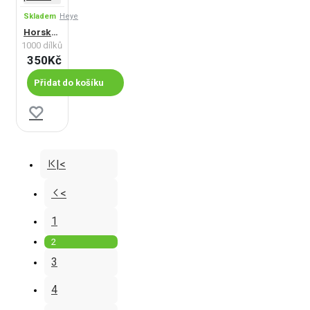
Skladem
Heye
Horský potok
1000 dílků
350Kč
Přidat do košíku
|<
<
1
2
3
4