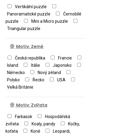
Vertikální puzzle
Panoramatické puzzle
Černobílé
puzzle
Mini a Micro puzzle
Triangular puzzle
Motiv: Země
Česká republika
Francie
Island
Itálie
Japonsko
Německo
Nový zéland
Polsko
Řecko
USA
Velká Británie
Motiv: Zvířata
Farkasok
Hospodářská
zvířata
Koaly, pandy
Kočky,
koťata
Koně
Leopardi,