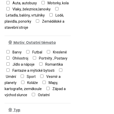
Auta, autobusy
Motorky, kola
Vlaky, železnice,lanovky
Letadla, balóny, vrtulníky
Lodě,
plavidla, ponorky
Zemědělské a
stavební stroje
Motiv: Ostatní témata
Barvy
Futbal
Kreslené
Ohňostroj
Portréty , Postavy
Jídlo a nápoje
Romantika
Fantazie a mýtické bytosti
Umění
Sport
Vesmír a
planety
Koláže
Mapy,
kartografie, zeměkoule
Západ a
východ slunce
Ostatní
Typ