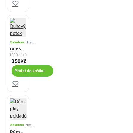
Skladem
Heye
Duhový potok
1000 dílků
350Kč
Přidat do košíku
Skladem
Heye
Dům plný pokladů