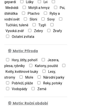
gepardi
Lišky
Lvi
Medvědi
Motýli a hmyz
Psi,
štěňátka
Ptactvo
Ryby a
vodní svět
Sloni
Sovy
Tučňáci, tuleně
Tygři
Vysoká zvěř
Zebry
Žirafy
Ostatní zvířata
Motiv: Příroda
Hory, štíty, pohoří
Jezera,
plesa, rybníky
Kaňony, pouště
Květy, květinové louky
Lesy,
stromy
Moře
Národní parky
Pobřeží, pláže
Řeky, potoky
Vodopády
Země
Motiv: Roční období