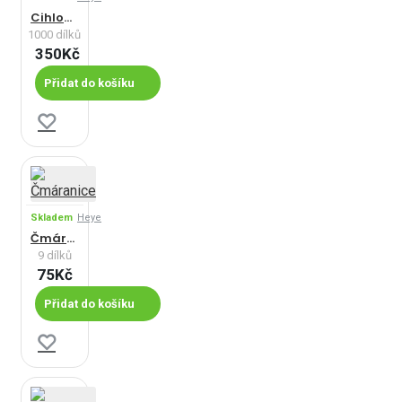
Cihlové oblouky
1000 dílků
350Kč
Přidat do košíku
Skladem
Heye
Čmáranice
9 dílků
75Kč
Přidat do košíku