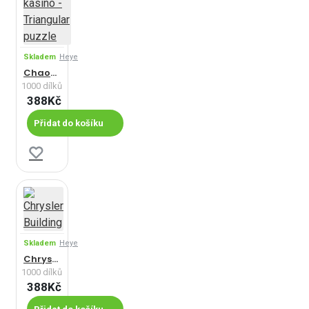
Skladem
Heye
Chaotické kasino - Triangular puzzle
1000 dílků
388Kč
Přidat do košíku
Skladem
Heye
Chrysler Building
1000 dílků
388Kč