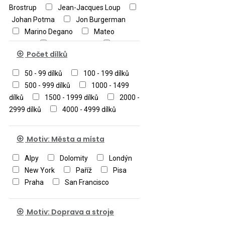
Brostrup
Jean-Jacques Loup
Johan Potma
Jon Burgerman
Marino Degano
Mateo
Dineen
Michael Ryba
Moy
Počet dílků
Mackay
Norman O'Flynn
Rita
Berman
Roger Blachon
50 - 99 dílků
100 - 199 dílků
Rosina Wachtmeister
Sven
500 - 999 dílků
1000 - 1499
Hartmann
Uli Oesterle
dílků
1500 - 1999 dílků
2000 -
Victoria Francés
Viktor Gavriloski
2999 dílků
4000 - 4999 dílků
Motiv: Města a místa
Alpy
Dolomity
Londýn
New York
Paříž
Pisa
Praha
San Francisco
Motiv: Doprava a stroje