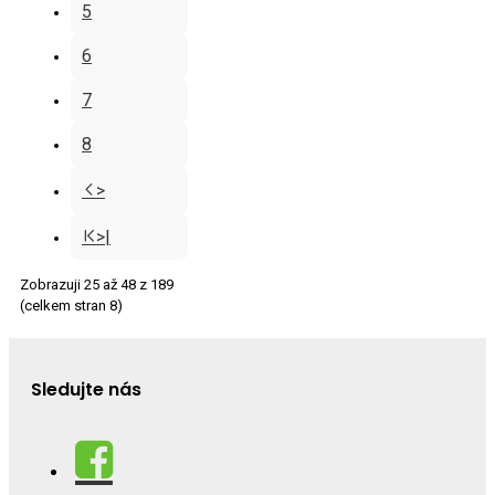
5
6
7
8
>
>|
Zobrazuji 25 až 48 z 189
(celkem stran 8)
Sledujte nás