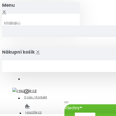
Menu
15 dílků
1000 dílků
60 dílků
1000 dílků
Nákupní košík
O nás / Kontakt
Všechny
i-puzzle.cz