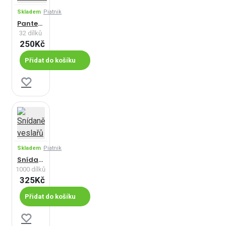
Skladem
Piatnik
Panter - Puzzle s 3D efektem
32 dílků
250Kč
Přidat do košíku
Skladem
Piatnik
Snídaně veslařů
1000 dílků
325Kč
Přidat do košíku