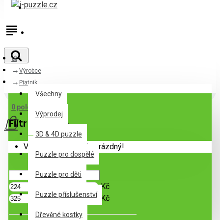
Přihlásit
Registrovat
Výrobce
Všechny
Piatnik
Všechny
0 položek - 0Kč
Výprodej
Filtr
Zrušit filtr
3D & 4D puzzle
Váš nákupní košík je prázdný!
Puzzle pro dospělé
Cena
Puzzle pro děti
Kč
Puzzle příslušenství
Kč
Dřevěné kostky