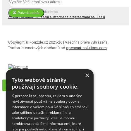
Četl(a) jsem a souhlasím se
Potvrdit odběr
Zásady ochrany os. údajů a informace o zpracování os. údajů
Copyright © i-puzzle.cz 2025-26 | Všechna práva vyhrazena.
Tvorba internetových obchodů od
opencart-solutions.com
×
Tyto webové stránky
používají soubory cookie.
K personalizaci obsahu, reklam a analýze
návštěvnosti používáme soubory cookie.
Informace o vašem používání našich stránek
také sdílíme s našimi reklamními a
analytickými partnery, kteří je mohou
kombinovat s dalšími informacemi, které
jste jim poskytli nebo které shromáždili při