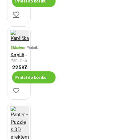
Přidat do košíku
Skladem
Piatnik
Kaplička
750 dílků
225Kč
Přidat do košíku