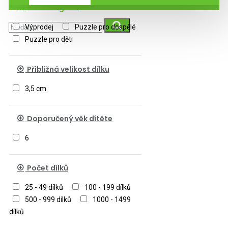
Podkategorie
Výprodej
Puzzle pro dospělé
Puzzle pro děti
Přibližná velikost dílku
3,5 cm
Doporučený věk dítěte
6
Počet dílků
25 - 49 dílků
100 - 199 dílků
500 - 999 dílků
1000 - 1499
dílků