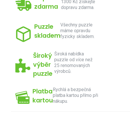
1300 Kč získejte
zdarma
dopravu zdarma.
Všechny puzzle
Puzzle
máme opravdu
skladem
fyzicky skladem.
Široká nabídka
Široký
puzzle od více než
výběr
25 renomovaných
výrobců.
puzzle
Rychlá a bezpečná
Platba
platba kartou přímo při
kartou
nákupu.