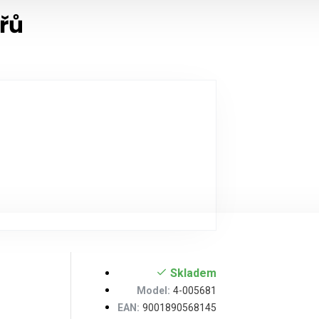
řů
Skladem
Model:
4-005681
EAN:
9001890568145