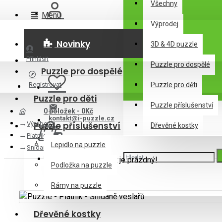
Všechny
Menu
Výprodej
Novinky
3D & 4D puzzle
Přihlásit
Puzzle pro dospělé
Puzzle pro dospělé
Registrovat
Puzzle pro děti
Puzzle pro děti
Puzzle příslušenství
0 položek - 0Kč
kontakt@i-puzzle.cz
Výrobce
Puzzle příslušenství
Dřevěné kostky
Piatnik
Lepidlo na puzzle
Snídaně veslařů
Váš nákupní košík je prázdný!
Podložka na puzzle
Rámy na puzzle
Dřevěné kostky