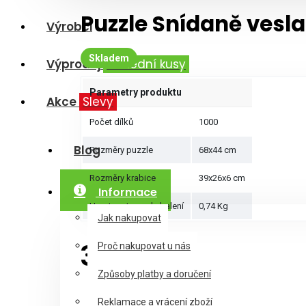
Puzzle Snídaně vesla
Výrobci
Skladem
Výprodej
Poslední kusy
Parametry produktu
Akce
Slevy
Počet dílků
1000
Blog
Rozměry puzzle
68x44 cm
Rozměry krabice
39x26x6 cm
Informace
Hmotnost puzzle balení
0,74 Kg
Jak nakupovat
325Kč
Proč nakupovat u nás
Způsoby platby a doručení
Reklamace a vrácení zboží