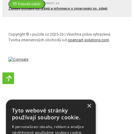
Četl(a) jsem a souhlasím se
Potvrdit odběr
Zásady ochrany os. údajů a informace o zpracování os. údajů
Copyright © i-puzzle.cz 2025-26 | Všechna práva vyhrazena.
Tvorba internetových obchodů od
opencart-solutions.com
×
Tyto webové stránky
používají soubory cookie.
K personalizaci obsahu, reklam a analýze
návštěvnosti používáme soubory cookie.