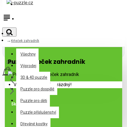
Přihlásit
Registrovat
Krteček zahradník
Všechny
Všechny
Puzzle Krteček zahradník
0 položek - 0Kč
Výprodej
3D & 4D puzzle
Váš nákupní košík je prázdný!
Puzzle pro dospělé
Puzzle pro děti
Skladem
Puzzle příslušenství
Specifikace
Dřevěné kostky