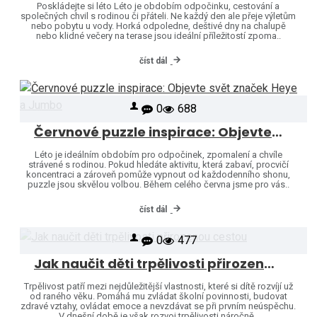
Poskládejte si léto Léto je obdobím odpočinku, cestování a
společných chvil s rodinou či přáteli. Ne každý den ale přeje výletům
nebo pobytu u vody. Horká odpoledne, deštivé dny na chalupě
nebo klidné večery na terase jsou ideální příležitostí zpoma..
číst dál
0
688
Červnové puzzle inspirace: Objevte svět značek Heye a Jumbo
Léto je ideálním obdobím pro odpočinek, zpomalení a chvíle
strávené s rodinou. Pokud hledáte aktivitu, která zabaví, procvičí
koncentraci a zároveň pomůže vypnout od každodenního shonu,
puzzle jsou skvělou volbou. Během celého června jsme pro vás..
číst dál
0
477
Jak naučit děti trpělivosti přirozenou cestou
Trpělivost patří mezi nejdůležitější vlastnosti, které si dítě rozvíjí už
od raného věku. Pomáhá mu zvládat školní povinnosti, budovat
zdravé vztahy, ovládat emoce a nevzdávat se při prvním neúspěchu.
V dnešní době je však rozvoj trpělivosti náročně..