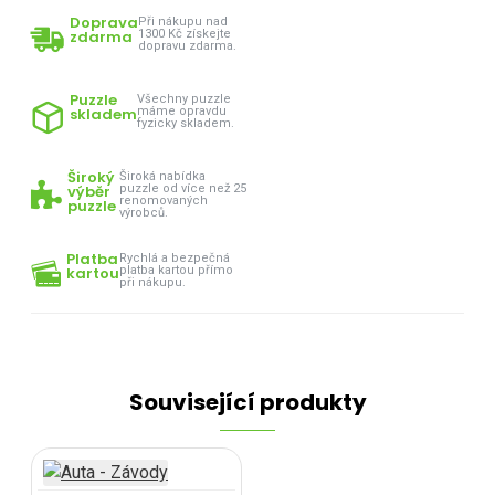
Doprava
Při nákupu nad
zdarma
1300 Kč získejte
dopravu zdarma.
Puzzle
Všechny puzzle
skladem
máme opravdu
fyzicky skladem.
Široký
Široká nabídka
výběr
puzzle od více než 25
renomovaných
puzzle
výrobců.
Platba
Rychlá a bezpečná
kartou
platba kartou přímo
při nákupu.
Související produkty