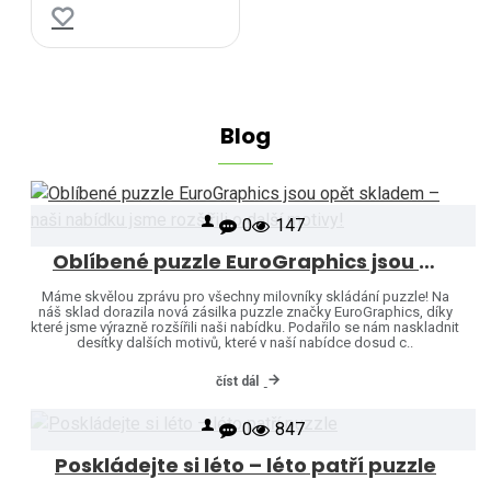
Blog
0
147
Oblíbené puzzle EuroGraphics jsou opět skladem – naši nabídku jsme rozšířili o další motivy!
Máme skvělou zprávu pro všechny milovníky skládání puzzle! Na
náš sklad dorazila nová zásilka puzzle značky EuroGraphics, díky
které jsme výrazně rozšířili naši nabídku. Podařilo se nám naskladnit
desítky dalších motivů, které v naší nabídce dosud c..
číst dál
0
847
Poskládejte si léto – léto patří puzzle