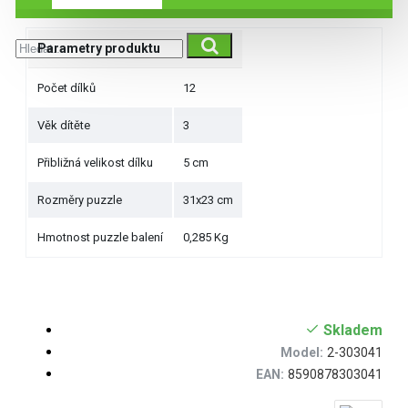
Parametry produktu
Počet dílků
12
Věk dítěte
3
Přibližná velikost dílku
5 cm
Rozměry puzzle
31x23 cm
Hmotnost puzzle balení
0,285 Kg
Skladem
Model:
2-303041
EAN:
8590878303041