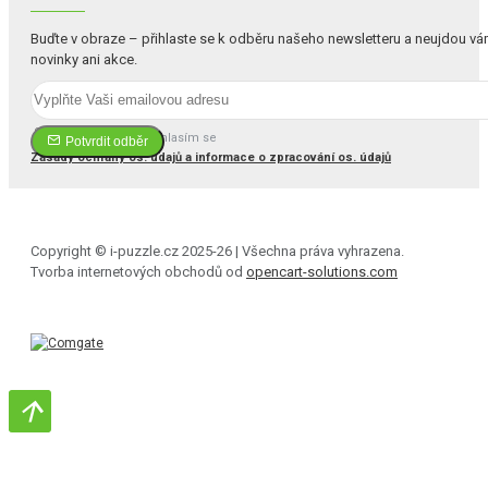
Buďte v obraze – přihlaste se k odběru našeho newsletteru a neujdou v
novinky ani akce.
Četl(a) jsem a souhlasím se
Potvrdit odběr
Zásady ochrany os. údajů a informace o zpracování os. údajů
Copyright © i-puzzle.cz 2025-26 | Všechna práva vyhrazena.
Tvorba internetových obchodů od
opencart-solutions.com