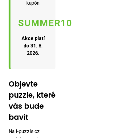
kupón
SUMMER10
Akce platí
do 31. 8.
2026.
Objevte
puzzle, které
vás bude
bavit
Na i-puzzle.cz