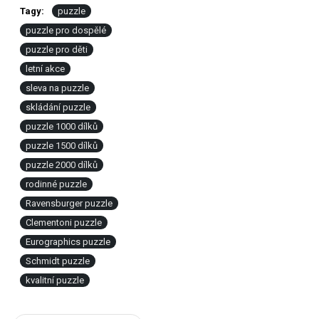
Tagy:
puzzle
puzzle pro dospělé
puzzle pro děti
letní akce
sleva na puzzle
skládání puzzle
puzzle 1000 dílků
puzzle 1500 dílků
puzzle 2000 dílků
rodinné puzzle
Ravensburger puzzle
Clementoni puzzle
Eurographics puzzle
Schmidt puzzle
kvalitní puzzle