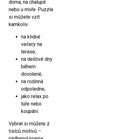
doma, na chalupě
nebo u moře. Puzzle
si můžete vzít
kamkoliv.
na klidné
večery na
terase,
na deštivé dny
během
dovolené,
na rodinná
odpoledne,
jako relax po
túře nebo
koupání.
Vybrat si můžete z
tisíců motivů –
nádherná krajina,