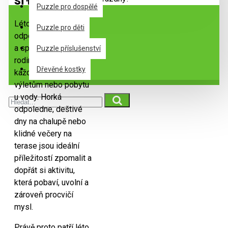
si léto
Puzzle pro dospělé
Léto je obdobím
Puzzle pro děti
odpočinku, cestování
a společných chvil s
Puzzle příslušenství
rodinou či přáteli. Ne
Dřevěné kostky
každý den ale přeje
výletům nebo pobytu
u vody. Horká
odpoledne, deštivé
dny na chalupě nebo
klidné večery na
terase jsou ideální
příležitostí zpomalit a
dopřát si aktivitu,
která pobaví, uvolní a
zároveň procvičí
mysl.
Právě proto patří léto