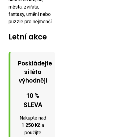
města, zvířata,
fantasy, umění nebo
puzzle pro nejmenší.
Letní akce
Poskládejte
si léto
výhodněji
10 %
SLEVA
Nakupte nad
1 250 Kč
a
použijte