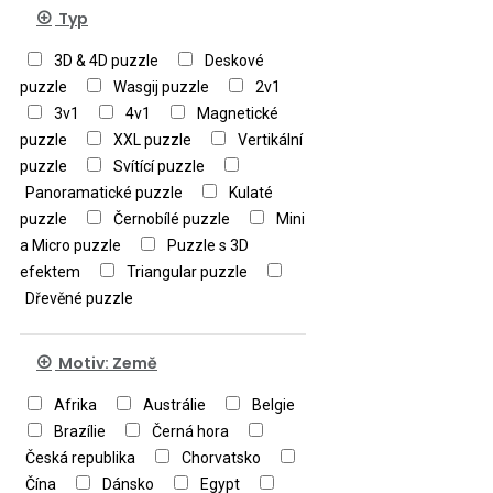
Typ
Barkan
Garry Walton
Giuseppe Arcimboldo
Guillermo
3D & 4D puzzle
Deskové
Mordillo
Gustav Klimt
Haruyo
puzzle
Wasgij puzzle
2v1
Morita
Howard Robinson
3v1
4v1
Magnetické
Jacob Brostrup
James
puzzle
XXL puzzle
Vertikální
Alexander
James Tissot
Jan
puzzle
Svítící puzzle
Patrik Krasny
Jan van Haasteren
Panoramatické puzzle
Kulaté
Janel Pahl
Jean-Jacques
puzzle
Černobílé puzzle
Mini
Loup
Joan Miró
Johan
a Micro puzzle
Puzzle s 3D
Potma
John William Waterhouse
efektem
Triangular puzzle
Jon Burgerman
Josephine
Dřevěné puzzle
Wall
Kagaya Yutaka
Kandinskij Vasilij
Kevin Walsh
Motiv: Země
Leonardo da Vinci
Leonid
Afremov
Lori Schory
Louis
Afrika
Austrálie
Belgie
Toffoli
Marc Chagall
Marino
Brazílie
Černá hora
Degano
Mateo Dineen
Česká republika
Chorvatsko
Mélanie Delon
Michael Ryba
Čína
Dánsko
Egypt