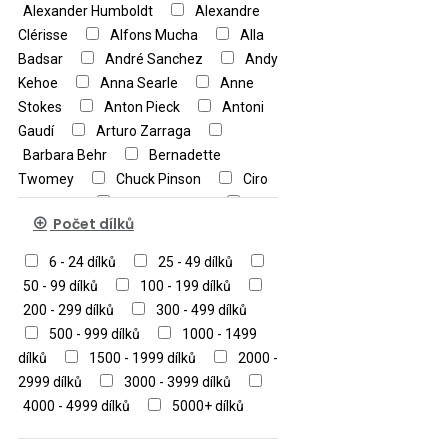
Alexander Humboldt
Alexandre
Clérisse
Alfons Mucha
Alla
Badsar
André Sanchez
Andy
Kehoe
Anna Searle
Anne
Stokes
Anton Pieck
Antoni
Gaudí
Arturo Zarraga
Barbara Behr
Bernadette
Twomey
Chuck Pinson
Ciro
Marchetti
Claude Monet
Počet dílků
Cloude Monet
Cris Ortega
Czes Pachela
Daniela Piroda
6 - 24 dílků
25 - 49 dílků
Dean Russo
Disney
Dominic
50 - 99 dílků
100 - 199 dílků
Davison
Doro Göbel
Edgar
200 - 299 dílků
300 - 499 dílků
Degas
Edouard Manet
500 - 999 dílků
1000 - 1499
Edouard Shlyakhtin
Edvard
dílků
1500 - 1999 dílků
2000 -
Munch
Eugene Bidau
Fiona
2999 dílků
3000 - 3999 dílků
Osbaldstone
Francesco Hayez
4000 - 4999 dílků
5000+ dílků
Francois Boucher
Francois
Ruyer
Franz Marc
Gal