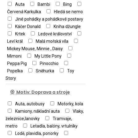
Auta
Bambi
Bing
Červená Karkulka
Hledá se nemo
Jiné pohádky a pohádkové postavy
Káčer Donald
Kniha džungle
Krtek
Ledové království
Leví král
Malá mořská víla
Mickey Mouse, Minnie , Daisy
Mimoni
My Little Pony
Peppa Pig
Pinocchio
Popelka
Sněhurka
Toy
Story
Motiv: Doprava a stroje
Auta, autobusy
Motorky, kola
Kamiony, nákladní auta
Vlaky,
železnice,lanovky
Tramvaje,
metro
Letadla, balóny, vrtulníky
Lodě, plavidla, ponorky