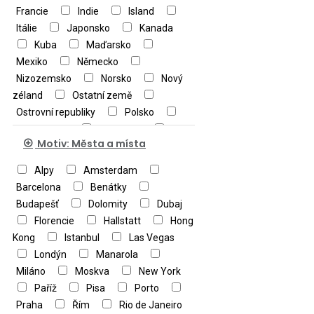
Michelangelo Buonarroti
Moy
Francie
Indie
Island
Mackay
Nicky Boheme
Itálie
Japonsko
Kanada
Norman O'Flynn
Pablo Picasso
Kuba
Maďarsko
Paul Cézanne
Peter Motz
Mexiko
Německo
Pierre-Auguste Renoir
Pieter
Nizozemsko
Norsko
Nový
Brueghel
Raffaello
Rita
zéland
Ostatní země
Berman
Robert Bateman
Ostrovní republiky
Polsko
Roger Blachon
Rosina
Portugalsko
Rakousko
Wachtmeister
Sally Rich
Motiv: Města a místa
Řecko
Rumunsko
Rusko
Salvador Dalí
Sam Park
Slovensko
Španělsko
Sam Timm
Alpy
Amsterdam
Sandro Botticelli
Spojené Arabské Emiráty
Santoro Gorjuss
Barcelona
Benátky
Schim Schimmel
Švédsko
Švýcarsko
Budapešť
Severin Roesen
Dolomity
Simon Bolyn
Dubaj
Thajsko
Turecko
Ukrajina
Steve Crisp
Florencie
Hallstatt
Steve Sundram
Hong
USA
Velká Británie
Kong
Sven Hartmann
Istanbul
Las Vegas
Thomas
Kinkade
Londýn
Trevor Mitchell
Manarola
Uli
Oesterle
Miláno
Moskva
Victor McLindon
New York
Victoria Francés
Paříž
Pisa
Viktor Gavriloski
Porto
Praha
Vincent van Gogh
Řím
Rio de Janeiro
William-