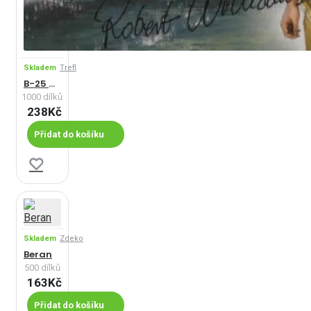
Skladem
Trefl
B-25 Mitchell
1000 dílků
238Kč
Přidat do košíku
Skladem
Zdeko
Beran
500 dílků
163Kč
Přidat do košíku