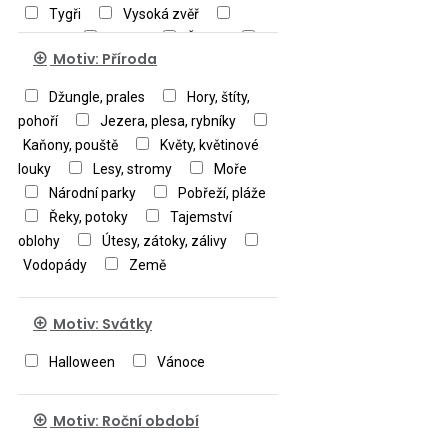
Tygři
Vysoká zvěř
Zajace
Zebry
Žirafy
Motiv: Příroda
Ostatní zvířata
Džungle, prales
Hory, štíty,
pohoří
Jezera, plesa, rybníky
Kaňony, pouště
Květy, květinové
louky
Lesy, stromy
Moře
Národní parky
Pobřeží, pláže
Řeky, potoky
Tajemství
oblohy
Útesy, zátoky, zálivy
Vodopády
Země
Motiv: Svátky
Halloween
Vánoce
Motiv: Roční období