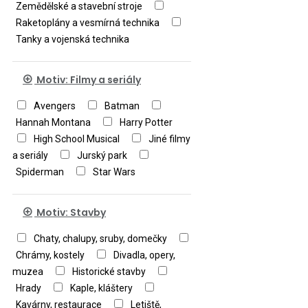
Zemědělské a stavební stroje
Raketoplány a vesmírná technika
Tanky a vojenská technika
Motiv: Filmy a seriály
Avengers
Batman
Hannah Montana
Harry Potter
High School Musical
Jiné filmy
a seriály
Jurský park
Spiderman
Star Wars
Motiv: Stavby
Chaty, chalupy, sruby, domečky
Chrámy, kostely
Divadla, opery,
muzea
Historické stavby
Hrady
Kaple, kláštery
Kavárny, restaurace
Letiště,