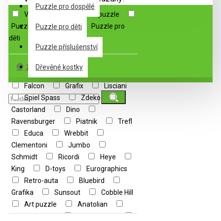
Puzzle pro dospělé
Výprodej
3D & 4D puzzle
Puzzle pro dospělé
Puzzle pro
Puzzle pro děti
děti
Puzzle příslušenství
Značka
Dřevěné kostky
Falcon
Grafix
Lisciani
Spiel Spass
Zdeko
Castorland
Dino
Ravensburger
Piatnik
Trefl
Educa
Wrebbit
Clementoni
Jumbo
Schmidt
Ricordi
Heye
King
D-toys
Eurographics
Retro-auta
Bluebird
Grafika
Sunsout
Cobble Hill
Art puzzle
Anatolian
Master Pieces
Cherry Pazzi