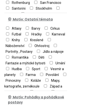
Adolphe Bouguerea
Rothenburg
San Francisco
Zdeněk Miler
Santorini
Stockholm
Sydney
Tatry
Motiv: Ostatní témata
Atlasy
Barvy
Cirkus
Futbal
Hračky
Karneval
Knihy
Kreslené
Náboženství
Ohňostroj
Portréty , Postavy
Jídlo a nápoje
Romantika
Děti
Fantazie a mýtické bytosti
Umění
Hudba
Sport
Vesmír a
planety
Farma
Povolání
Princezny
Koláže
Mapy,
kartografie, zeměkoule
Západ a
východ slunce
Military
Motív: Pohádky a pohádkové
Ostatní
postavy