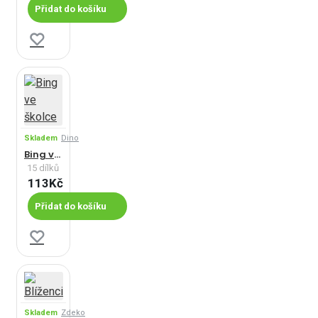
Přidat do košíku
Skladem
Dino
Bing ve školce
15 dílků
113Kč
Přidat do košíku
Skladem
Zdeko