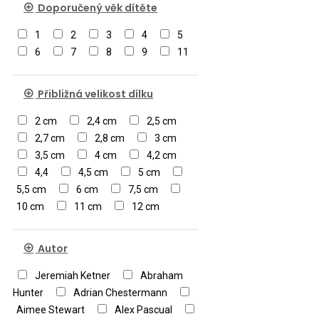
Doporučený věk dítěte
Star puzzle
Nova puzzle
Enjoy
Tourist Edition
1
2
3
4
5
6
7
8
9
11
Přibližná velikost dílku
2 cm
2,4 cm
2,5 cm
2,7 cm
2,8 cm
3 cm
3,5 cm
4 cm
4,2 cm
4,4
4,5 cm
5 cm
5,5 cm
6 cm
7,5 cm
10 cm
11 cm
12 cm
Autor
Jeremiah Ketner
Abraham
Hunter
Adrian Chestermann
Aimee Stewart
Alex Pascual