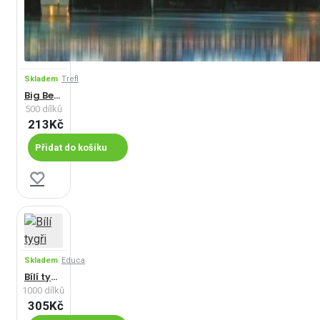
Skladem
Trefl
Big Ben, Londýn - Panoramatické puzzle
500 dílků
213Kč
Přidat do košíku
Skladem
Educa
Bílí tygři
1000 dílků
305Kč