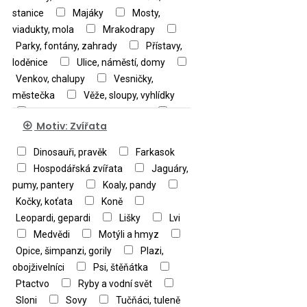
stanice
Majáky
Mosty,
viadukty, mola
Mrakodrapy
Parky, fontány, zahrady
Přístavy,
loděnice
Ulice, náměstí, domy
Venkov, chalupy
Vesničky,
městečka
Věže, sloupy, vyhlídky
Vodní kanály, vodní stavby
Motiv: Zvířata
Vodní mlýny, větrné mlýny
Zámky
Ostatní stavby
Dinosauři, pravěk
Farkasok
Hospodářská zvířata
Jaguáry,
pumy, pantery
Koaly, pandy
Kočky, koťata
Koně
Leopardi, gepardi
Lišky
Lvi
Medvědi
Motýli a hmyz
Opice, šimpanzi, gorily
Plazi,
obojživelníci
Psi, štěňátka
Ptactvo
Ryby a vodní svět
Sloni
Sovy
Tučňáci, tuleně