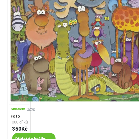
Skladem
Heye
Foto
1000 dílků
350Kč
Přidat do košíku