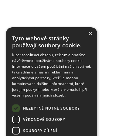
×
Tyto webové stránky
používají soubory cookie.
K personalizaci obsahu, reklam a analýze
návštěvnosti používáme soubory cookie.
Informace o vašem používání našich stránek
také sdílíme s našimi reklamními a
analytickými partnery, kteří je mohou
kombinovat s dalšími informacemi, které
jste jim poskytli nebo které shromáždili při
vašem používání jejich služeb.
NEZBYTNĚ NUTNÉ SOUBORY
VÝKONOVÉ SOUBORY
SOUBORY CÍLENÍ