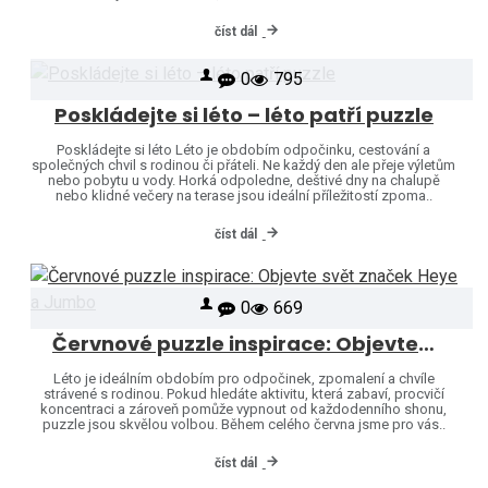
číst dál
0
795
Poskládejte si léto – léto patří puzzle
Poskládejte si léto Léto je obdobím odpočinku, cestování a
společných chvil s rodinou či přáteli. Ne každý den ale přeje výletům
nebo pobytu u vody. Horká odpoledne, deštivé dny na chalupě
nebo klidné večery na terase jsou ideální příležitostí zpoma..
číst dál
0
669
Červnové puzzle inspirace: Objevte svět značek Heye a Jumbo
Léto je ideálním obdobím pro odpočinek, zpomalení a chvíle
strávené s rodinou. Pokud hledáte aktivitu, která zabaví, procvičí
koncentraci a zároveň pomůže vypnout od každodenního shonu,
puzzle jsou skvělou volbou. Během celého června jsme pro vás..
číst dál