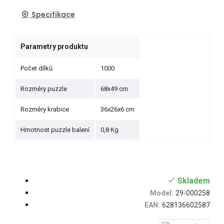
Specifikace
Parametry produktu
Počet dílků
1000
Rozměry puzzle
68x49 cm
Rozměry krabice
36x26x6 cm
Hmotnost puzzle balení
0,8 Kg
Skladem
Model:
29-000258
EAN:
628136602587