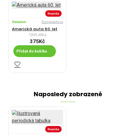
Novinka
Skladem
Eurographics
Americká auta 60. let
1000 dílků
375Kč
Přidat do košíku
Naposledy zobrazené
Novinka