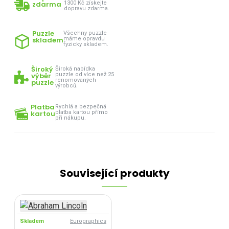
zdarma
1300 Kč získejte
dopravu zdarma.
Puzzle
Všechny puzzle
skladem
máme opravdu
fyzicky skladem.
Široký
Široká nabídka
výběr
puzzle od více než 25
renomovaných
puzzle
výrobců.
Platba
Rychlá a bezpečná
kartou
platba kartou přímo
při nákupu.
Související produkty
Skladem
Eurographics