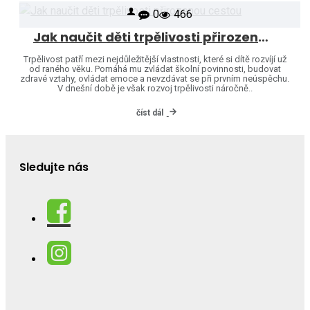
0
466
Jak naučit děti trpělivosti přirozenou cestou
Trpělivost patří mezi nejdůležitější vlastnosti, které si dítě rozvíjí už
od raného věku. Pomáhá mu zvládat školní povinnosti, budovat
zdravé vztahy, ovládat emoce a nevzdávat se při prvním neúspěchu.
V dnešní době je však rozvoj trpělivosti náročně..
číst dál
Sledujte nás