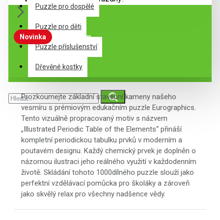
Puzzle pro dospělé
Puzzle pro děti
Novinka
Skladem
Puzzle příslušenství
Dřevěné kostky
Description
Prozkoumejte základní stavební kameny našeho
vesmíru s prémiovým edukačním puzzle Eurographics.
Tento vizuálně propracovaný motiv s názvem
„Illustrated Periodic Table of the Elements“ přináší
kompletní periodickou tabulku prvků v moderním a
poutavém designu. Každý chemický prvek je doplněn o
názornou ilustraci jeho reálného využití v každodenním
životě. Skládání tohoto 1000dílného puzzle slouží jako
perfektní vzdělávací pomůcka pro školáky a zároveň
jako skvělý relax pro všechny nadšence vědy.