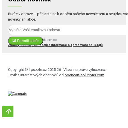
Buďte v obraze – přihlaste se k odběru našeho newsletteru a neujdou v
novinky ani akce.
Četl(a) jsem a souhlasím se
Potvrdit odběr
Zásady ochrany os. údajů a informace o zpracování os. údajů
Copyright © i-puzzle.cz 2025-26 | Všechna práva vyhrazena.
Tvorba internetových obchodů od
opencart-solutions.com