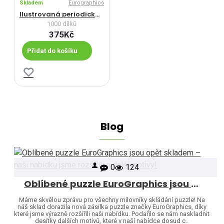
Skladem
Eurographics
Ilustrovaná periodická tabulka
1000 dílků
375Kč
Přidat do košíku
Blog
0
124
Oblíbené puzzle EuroGraphics jsou opět skladem – naši nabídku jsme rozšířili o další motivy!
Máme skvělou zprávu pro všechny milovníky skládání puzzle! Na
náš sklad dorazila nová zásilka puzzle značky EuroGraphics, díky
které jsme výrazně rozšířili naši nabídku. Podařilo se nám naskladnit
desítky dalších motivů, které v naší nabídce dosud c..