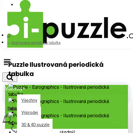
Přihlásit
Registrovat
Ilustrovaná periodická tabulka
Puzzle Ilustrovaná periodická
tabulka
Všechny
Všechny
0 položek - 0Kč
Výprodej
3D & 4D puzzle
Váš nákupní košík je prázdný!