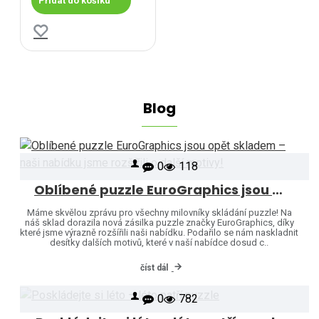
Přidat do košíku
Blog
0
118
Oblíbené puzzle EuroGraphics jsou opět skladem – naši nabídku jsme rozšířili o další motivy!
Máme skvělou zprávu pro všechny milovníky skládání puzzle! Na
náš sklad dorazila nová zásilka puzzle značky EuroGraphics, díky
které jsme výrazně rozšířili naši nabídku. Podařilo se nám naskladnit
desítky dalších motivů, které v naší nabídce dosud c..
číst dál
0
782