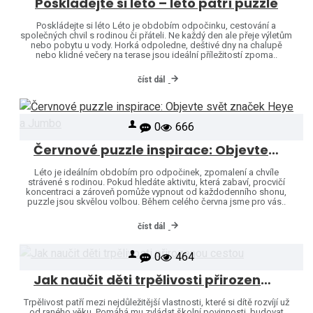
Poskládejte si léto – léto patří puzzle
Poskládejte si léto Léto je obdobím odpočinku, cestování a
společných chvil s rodinou či přáteli. Ne každý den ale přeje výletům
nebo pobytu u vody. Horká odpoledne, deštivé dny na chalupě
nebo klidné večery na terase jsou ideální příležitostí zpoma..
číst dál
0
666
Červnové puzzle inspirace: Objevte svět značek Heye a Jumbo
Léto je ideálním obdobím pro odpočinek, zpomalení a chvíle
strávené s rodinou. Pokud hledáte aktivitu, která zabaví, procvičí
koncentraci a zároveň pomůže vypnout od každodenního shonu,
puzzle jsou skvělou volbou. Během celého června jsme pro vás..
číst dál
0
464
Jak naučit děti trpělivosti přirozenou cestou
Trpělivost patří mezi nejdůležitější vlastnosti, které si dítě rozvíjí už
od raného věku. Pomáhá mu zvládat školní povinnosti, budovat