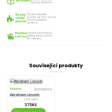
skladem
fyzicky skladem.
Široký
Široká nabídka
výběr
puzzle od více než 25
renomovaných
puzzle
výrobců.
Platba
Rychlá a bezpečná
kartou
platba kartou přímo
při nákupu.
Související produkty
Skladem
Eurographics
Abraham Lincoln
1000 dílků
375Kč