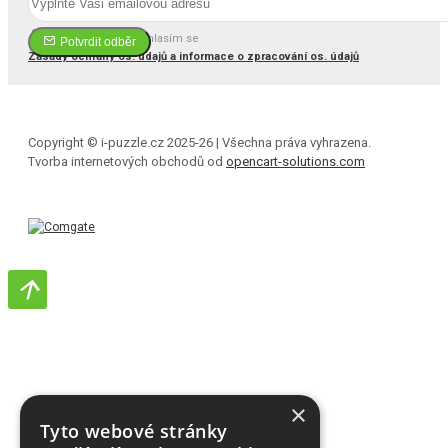
Četl(a) jsem a souhlasím se
Potvrdit odběr
Zásady ochrany os. údajů a informace o zpracování os. údajů
Copyright © i-puzzle.cz 2025-26 | Všechna práva vyhrazena.
Tvorba internetových obchodů od
opencart-solutions.com
×
Tyto webové stránky