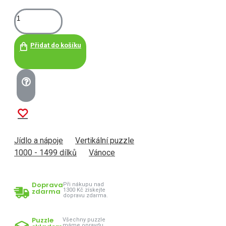
Přidat do košíku
Jídlo a nápoje
Vertikální puzzle
1000 - 1499 dílků
Vánoce
Doprava
Při nákupu nad
zdarma
1300 Kč získejte
dopravu zdarma.
Puzzle
Všechny puzzle
máme opravdu