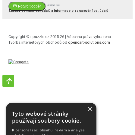
Četl(a) jsem a souhlasím se
Potvrdit odběr
Zásady ochrany os. údajů a informace o zpracování os. údajů
Copyright © i-puzzle.cz 2025-26 | Všechna práva vyhrazena.
Tvorba internetových obchodů od
opencart-solutions.com
×
Tyto webové stránky
používají soubory cookie.
K personalizaci obsahu, reklam a analýze