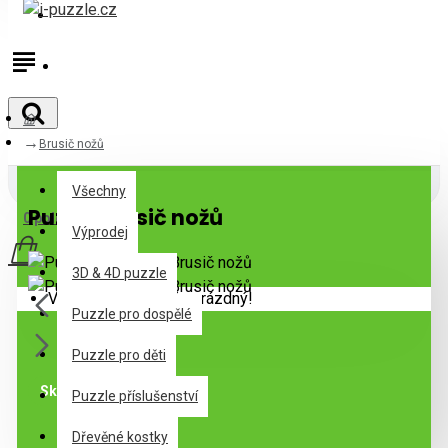
Přihlásit
Registrovat
Brusič nožů
Všechny
Všechny
Puzzle Brusič nožů
0 položek - 0Kč
Výprodej
3D & 4D puzzle
Váš nákupní košík je prázdný!
Puzzle pro dospělé
Puzzle pro děti
Skladem
Puzzle příslušenství
Dřevěné kostky