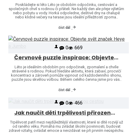
Poskládejte si léto Léto je obdobím odpočinku, cestování a
společných chvil s rodinou či přáteli. Ne každý den ale přeje výletům
nebo pobytu u vody. Horká odpoledne, deštivé dny na chalupě
nebo klidné večery na terase jsou ideální příležitostí zpoma..
číst dál
0
669
Červnové puzzle inspirace: Objevte svět značek Heye a Jumbo
Léto je ideálním obdobím pro odpočinek, zpomalení a chvíle
strávené s rodinou. Pokud hledáte aktivitu, která zabaví, procvičí
koncentraci a zároveň pomůže vypnout od každodenního shonu,
puzzle jsou skvělou volbou. Během celého června jsme pro vás..
číst dál
0
466
Jak naučit děti trpělivosti přirozenou cestou
Trpělivost patří mezi nejdůležitější vlastnosti, které si dítě rozvíjí už
od raného věku. Pomáhá mu zvládat školní povinnosti, budovat
zdravé vztahy, ovládat emoce a nevzdávat se při prvním neúspěchu.