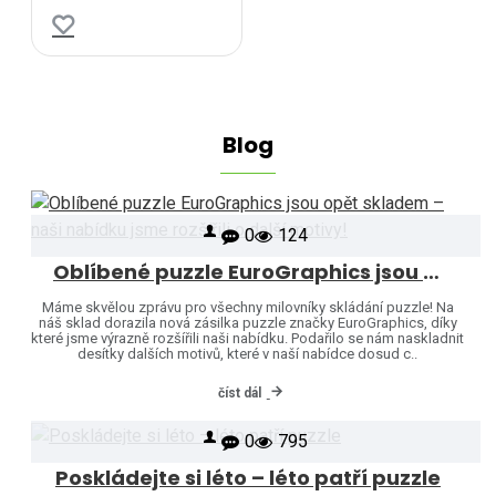
Blog
0
124
Oblíbené puzzle EuroGraphics jsou opět skladem – naši nabídku jsme rozšířili o další motivy!
Máme skvělou zprávu pro všechny milovníky skládání puzzle! Na
náš sklad dorazila nová zásilka puzzle značky EuroGraphics, díky
které jsme výrazně rozšířili naši nabídku. Podařilo se nám naskladnit
desítky dalších motivů, které v naší nabídce dosud c..
číst dál
0
795
Poskládejte si léto – léto patří puzzle