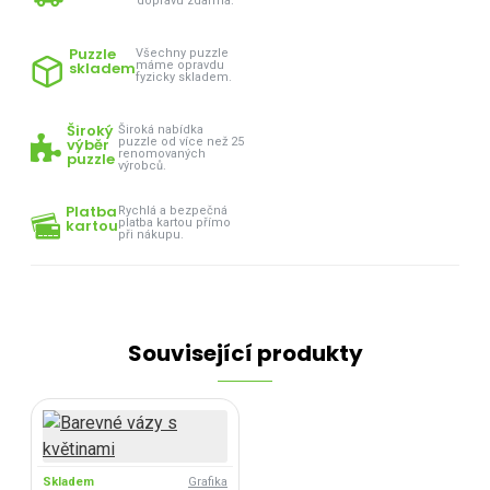
dopravu zdarma.
Puzzle
Všechny puzzle
skladem
máme opravdu
fyzicky skladem.
Široký
Široká nabídka
výběr
puzzle od více než 25
renomovaných
puzzle
výrobců.
Platba
Rychlá a bezpečná
kartou
platba kartou přímo
při nákupu.
Související produkty
Skladem
Grafika