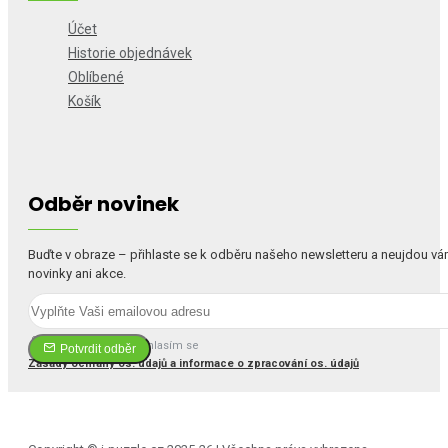
Účet
Historie objednávek
Oblíbené
Košík
Odběr novinek
Buďte v obraze – přihlaste se k odběru našeho newsletteru a neujdou v
novinky ani akce.
Četl(a) jsem a souhlasím se
Potvrdit odběr
Zásady ochrany os. údajů a informace o zpracování os. údajů