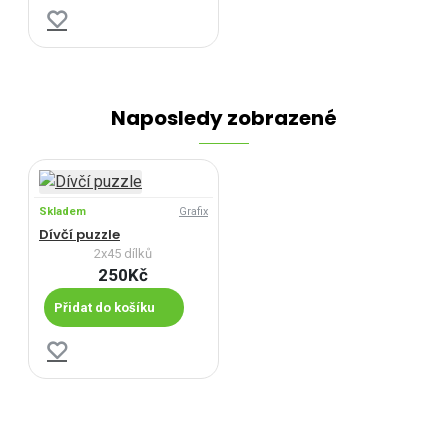
Naposledy zobrazené
Skladem
Grafix
Dívčí puzzle
2x45 dílků
250Kč
Přidat do košíku