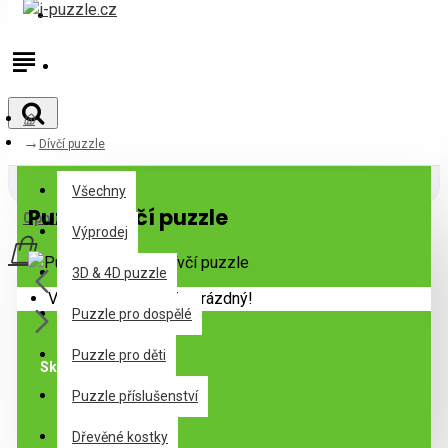
Přihlásit
Registrovat
Dívčí puzzle
Všechny
Všechny
Puzzle Dívčí puzzle
0 položek - 0Kč
Výprodej
3D & 4D puzzle
Váš nákupní košík je prázdný!
Puzzle pro dospělé
Puzzle pro děti
Skladem
Puzzle příslušenství
Specifikace
Dřevěné kostky