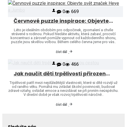
0
669
Červnové puzzle inspirace: Objevte svět značek Heye a Jumbo
Léto je ideálním obdobím pro odpočinek, zpomalení a chvíle
strávené s rodinou. Pokud hledáte aktivitu, která zabaví, procvičí
koncentraci a zároveň pomůže vypnout od každodenního shonu,
puzzle jsou skvělou volbou. Během celého června jsme pro vás..
číst dál
0
466
Jak naučit děti trpělivosti přirozenou cestou
Trpělivost patří mezi nejdůležitější vlastnosti, které si dítě rozvíjí už
od raného věku. Pomáhá mu zvládat školní povinnosti, budovat
zdravé vztahy, ovládat emoce a nevzdávat se při prvním neúspěchu.
V dnešní době je však rozvoj trpělivosti náročně..
číst dál
Sledujte nás