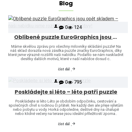
Blog
0
124
Oblíbené puzzle EuroGraphics jsou opět skladem – naši nabídku jsme rozšířili o další motivy!
Máme skvělou zprávu pro všechny milovníky skládání puzzle! Na
náš sklad dorazila nová zásilka puzzle značky EuroGraphics, díky
které jsme výrazně rozšířili naši nabídku. Podařilo se nám naskladnit
desítky dalších motivů, které v naší nabídce dosud c..
číst dál
0
795
Poskládejte si léto – léto patří puzzle
Poskládejte si léto Léto je obdobím odpočinku, cestování a
společných chvil s rodinou či přáteli. Ne každý den ale přeje výletům
nebo pobytu u vody. Horká odpoledne, deštivé dny na chalupě
nebo klidné večery na terase jsou ideální příležitostí zpoma..
číst dál