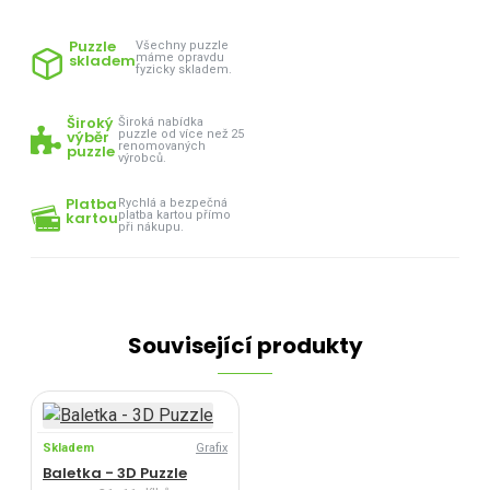
Puzzle
Všechny puzzle
skladem
máme opravdu
fyzicky skladem.
Široký
Široká nabídka
výběr
puzzle od více než 25
renomovaných
puzzle
výrobců.
Platba
Rychlá a bezpečná
kartou
platba kartou přímo
při nákupu.
Související produkty
Skladem
Grafix
Baletka - 3D Puzzle