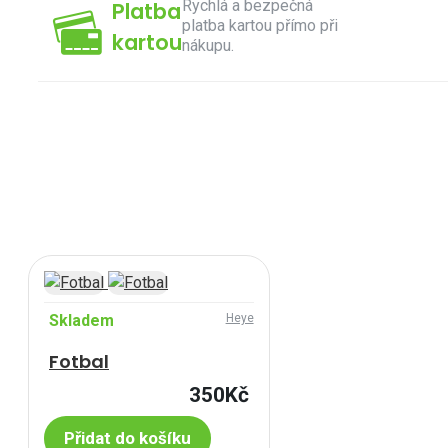
Rychlá a bezpečná
Platba
platba kartou přímo při
kartou
nákupu.
Skladem
Heye
Fotbal
350Kč
Přidat do košíku