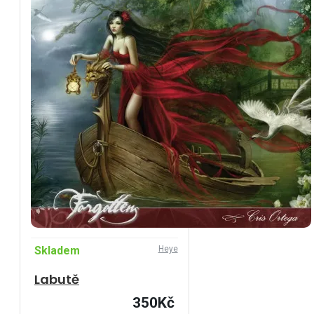
Skladem
Heye
Labutě
350Kč