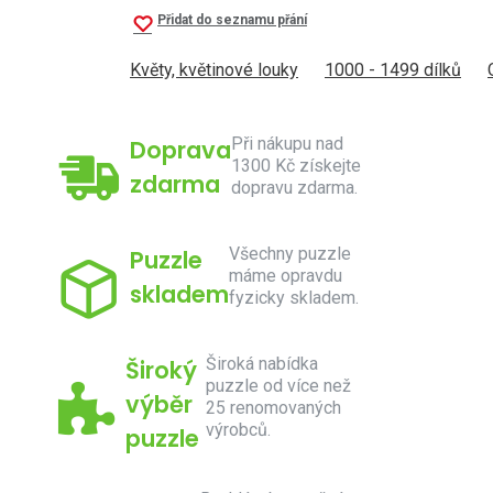
Přidat do seznamu přání
Květy, květinové louky
1000 - 1499 dílků
Při nákupu nad
Doprava
1300 Kč získejte
zdarma
dopravu zdarma.
Všechny puzzle
Puzzle
máme opravdu
skladem
fyzicky skladem.
Široká nabídka
Široký
puzzle od více než
výběr
25 renomovaných
výrobců.
puzzle