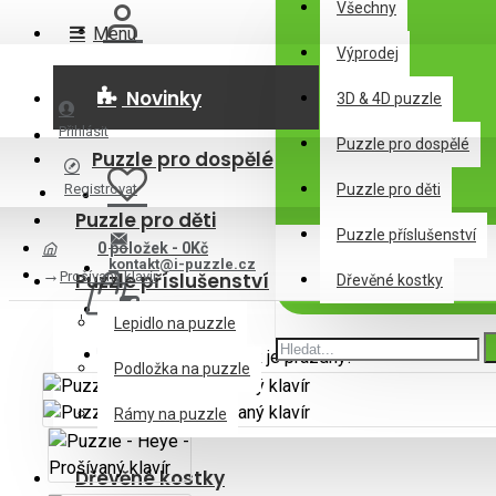
Všechny
Menu
Výprodej
Novinky
3D & 4D puzzle
Přihlásit
Puzzle pro dospělé
Puzzle pro dospělé
Registrovat
Puzzle pro děti
Puzzle pro děti
Puzzle příslušenství
0 položek - 0Kč
kontakt@i-puzzle.cz
Prošívaný klavír
Puzzle příslušenství
Dřevěné kostky
Lepidlo na puzzle
Váš nákupní košík je prázdný!
Podložka na puzzle
Rámy na puzzle
Dřevěné kostky