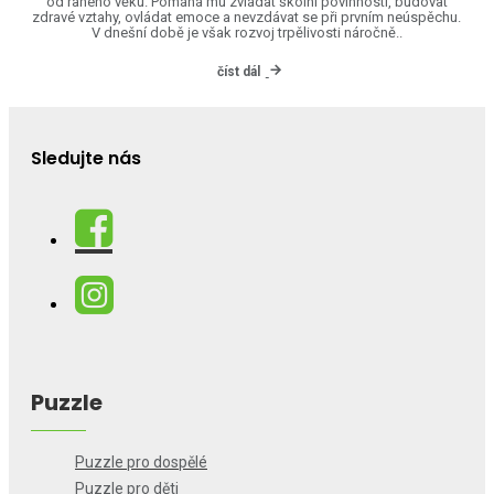
od raného věku. Pomáhá mu zvládat školní povinnosti, budovat
zdravé vztahy, ovládat emoce a nevzdávat se při prvním neúspěchu.
V dnešní době je však rozvoj trpělivosti náročně..
číst dál
Sledujte nás
Puzzle
Puzzle pro dospělé
Puzzle pro děti