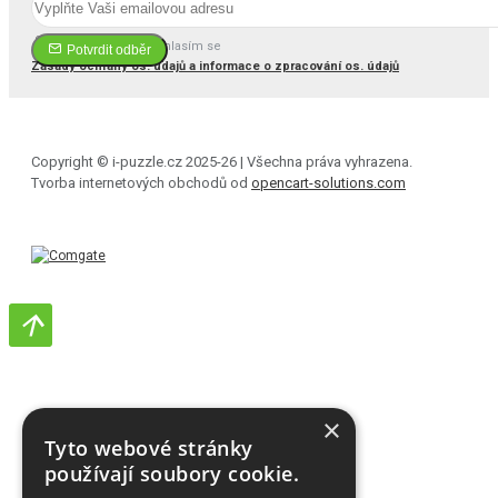
Četl(a) jsem a souhlasím se
Potvrdit odběr
Zásady ochrany os. údajů a informace o zpracování os. údajů
Copyright © i-puzzle.cz 2025-26 | Všechna práva vyhrazena.
Tvorba internetových obchodů od
opencart-solutions.com
×
Tyto webové stránky
používají soubory cookie.