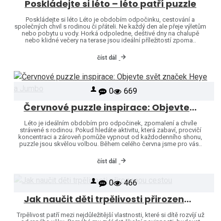
Poskládejte si léto – léto patří puzzle
Poskládejte si léto Léto je obdobím odpočinku, cestování a
společných chvil s rodinou či přáteli. Ne každý den ale přeje výletům
nebo pobytu u vody. Horká odpoledne, deštivé dny na chalupě
nebo klidné večery na terase jsou ideální příležitostí zpoma..
číst dál
0
669
Červnové puzzle inspirace: Objevte svět značek Heye a Jumbo
Léto je ideálním obdobím pro odpočinek, zpomalení a chvíle
strávené s rodinou. Pokud hledáte aktivitu, která zabaví, procvičí
koncentraci a zároveň pomůže vypnout od každodenního shonu,
puzzle jsou skvělou volbou. Během celého června jsme pro vás..
číst dál
0
466
Jak naučit děti trpělivosti přirozenou cestou
Trpělivost patří mezi nejdůležitější vlastnosti, které si dítě rozvíjí už