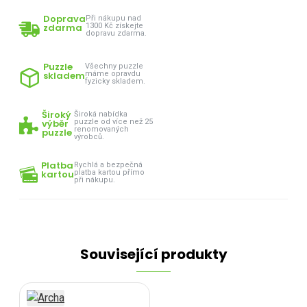
Doprava
Při nákupu nad
zdarma
1300 Kč získejte
dopravu zdarma.
Puzzle
Všechny puzzle
skladem
máme opravdu
fyzicky skladem.
Široký
Široká nabídka
výběr
puzzle od více než 25
renomovaných
puzzle
výrobců.
Platba
Rychlá a bezpečná
kartou
platba kartou přímo
při nákupu.
Související produkty