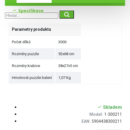
Specifikace
Parametry produktu
Počet dílků
3000
Rozměry puzzle
92x68 cm
Rozměry krabice
38x27x5 cm
Hmotnost puzzle balení
1,07 Kg
Skladem
Model:
1-300211
EAN:
5904438300211