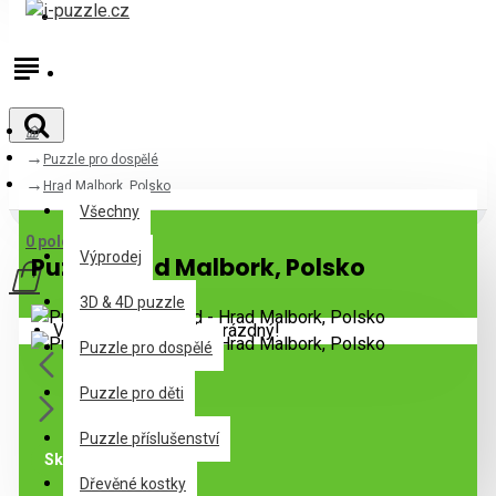
Přihlásit
Registrovat
Puzzle pro dospělé
Všechny
Hrad Malbork, Polsko
Všechny
0 položek - 0Kč
Výprodej
Puzzle Hrad Malbork, Polsko
3D & 4D puzzle
Váš nákupní košík je prázdný!
Puzzle pro dospělé
Puzzle pro děti
Puzzle příslušenství
Skladem
Dřevěné kostky