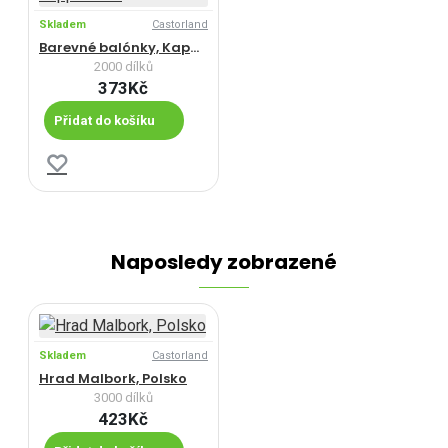
Skladem
Castorland
Barevné balónky, Kappadokie
2000 dílků
373Kč
Přidat do košíku
Naposledy zobrazené
Skladem
Castorland
Hrad Malbork, Polsko
3000 dílků
423Kč