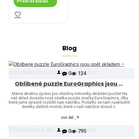
Přidat do košíku
Blog
0
124
Oblíbené puzzle EuroGraphics jsou opět skladem – naši nabídku jsme rozšířili o další motivy!
Máme skvělou zprávu pro všechny milovníky skládání puzzle! Na
náš sklad dorazila nová zásilka puzzle značky EuroGraphics, díky
které jsme výrazně rozšířili naši nabídku. Podařilo se nám naskladnit
desítky dalších motivů, které v naší nabídce dosud c..
číst dál
0
795