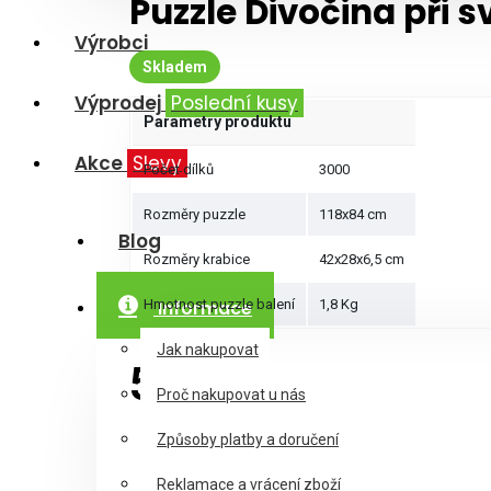
Puzzle Divočina při s
Výrobci
Skladem
Výprodej
Poslední kusy
Parametry produktu
Akce
Slevy
Počet dílků
3000
Rozměry puzzle
118x84 cm
Blog
Rozměry krabice
42x28x6,5 cm
Hmotnost puzzle balení
Informace
1,8 Kg
Jak nakupovat
512Kč
Proč nakupovat u nás
Způsoby platby a doručení
Reklamace a vrácení zboží