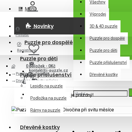
Všechny
Menu
Výprodej
Novinky
3D & 4D puzzle
Přihlásit
Puzzle pro dospělé
Puzzle pro dospělé
Registrovat
Puzzle pro děti
Puzzle pro děti
Puzzle příslušenství
0 položek - 0Kč
kontakt@i-puzzle.cz
Puzzle pro dospělé
Puzzle příslušenství
Dřevěné kostky
Divočina při svitu měsíce
Lepidlo na puzzle
Váš nákupní košík je prázdný!
Podložka na puzzle
Rámy na puzzle
Dřevěné kostky