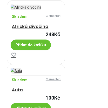
Skladem
Clementoni
Africká divočina
248Kč
Přidat do košíku
Skladem
Clementoni
Auta
100Kč