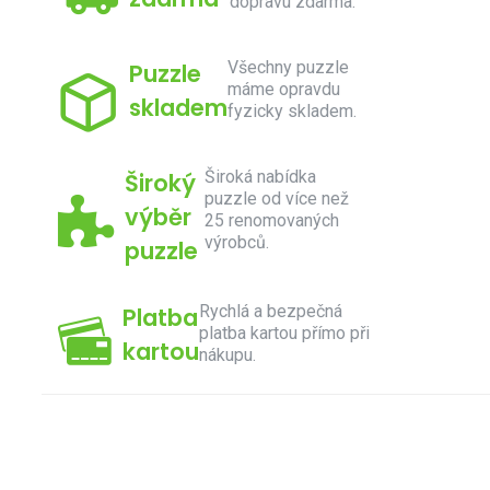
dopravu zdarma.
Všechny puzzle
Puzzle
máme opravdu
skladem
fyzicky skladem.
Široká nabídka
Široký
puzzle od více než
výběr
25 renomovaných
výrobců.
puzzle
Rychlá a bezpečná
Platba
platba kartou přímo při
kartou
nákupu.