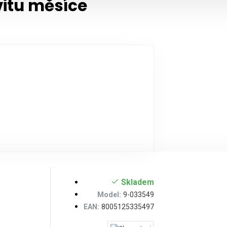
vitu měsíce
Skladem
Model:
9-033549
EAN:
8005125335497