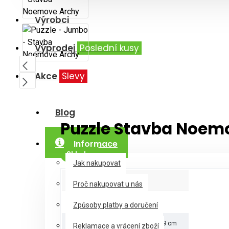
Výrobci
Výprodej
Poslední kusy
Akce
Slevy
Blog
Puzzle Stavba Noem
Informace
Skladem
Jak nakupovat
Parametry produktu
Proč nakupovat u nás
Počet dílků
1000
Způsoby platby a doručení
Rozměry puzzle
68x49 cm
Reklamace a vrácení zboží