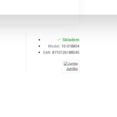
Skladem
Model:
10-018854
EAN:
8710126188545
Jumbo