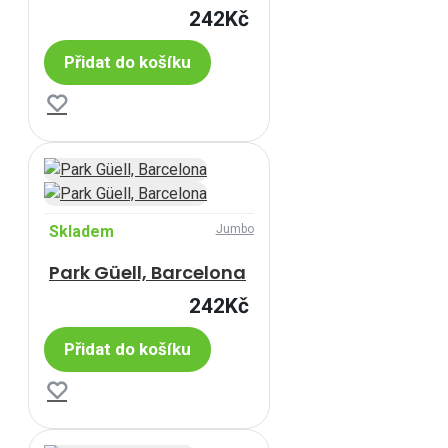
242Kč
Přidat do košíku
Skladem
Jumbo
Park Güell, Barcelona
242Kč
Přidat do košíku