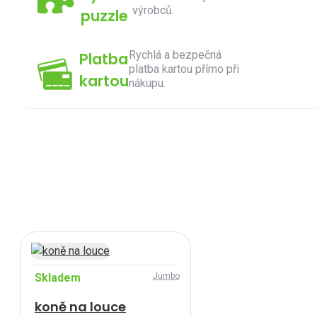
výrobců.
puzzle
Rychlá a bezpečná
Platba
platba kartou přímo při
kartou
nákupu.
Skladem
Jumbo
koně na louce