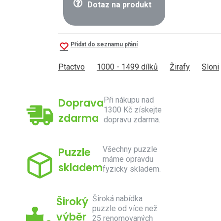
Dotaz na produkt
Přidat do seznamu přání
Ptactvo
1000 - 1499 dílků
Žirafy
Sloni
Při nákupu nad
Doprava
1300 Kč získejte
zdarma
dopravu zdarma.
Všechny puzzle
Puzzle
máme opravdu
skladem
fyzicky skladem.
Široká nabídka
Široký
puzzle od více než
výběr
25 renomovaných