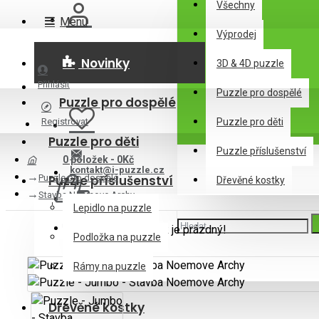
Všechny
Menu
Výprodej
Novinky
3D & 4D puzzle
Přihlásit
Puzzle pro dospělé
Puzzle pro dospělé
Registrovat
Puzzle pro děti
Puzzle pro děti
Puzzle příslušenství
0 položek - 0Kč
kontakt@i-puzzle.cz
Puzzle pro dospělé
Puzzle příslušenství
Dřevěné kostky
Stavba Noemove Archy
Lepidlo na puzzle
Váš nákupní košík je prázdný!
Podložka na puzzle
Rámy na puzzle
Dřevěné kostky