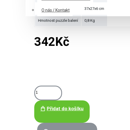
Rozměry krabice
37x27x6 cm
O nás / Kontakt
Hmotnost puzzle balení
0,8 Kg
342Kč
Přidat do košíku