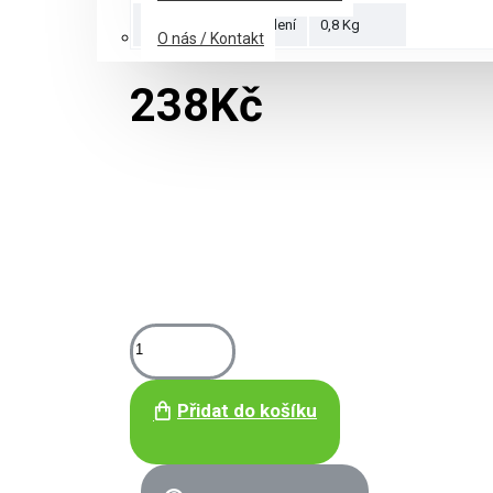
Hmotnost puzzle balení
0,8 Kg
O nás / Kontakt
238Kč
Přidat do košíku