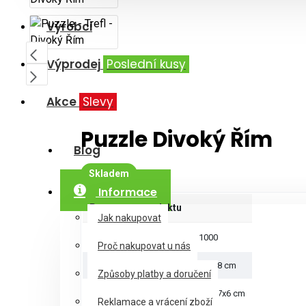
Výrobci
Výprodej
Poslední kusy
Akce
Slevy
Puzzle Divoký Řím
Blog
Skladem
Informace
Parametry produktu
Jak nakupovat
Počet dílků
1000
Proč nakupovat u nás
Rozměry puzzle
68x48 cm
Způsoby platby a doručení
Rozměry krabice
40x27x6 cm
Reklamace a vrácení zboží