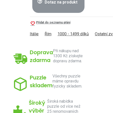
Dotaz na produkt
Přidat do seznamu přání
Itálie
Řím
1000 - 1499 dílků
Ostatní zv
Při nákupu nad
Doprava
1300 Kč získejte
zdarma
dopravu zdarma.
Všechny puzzle
Puzzle
máme opravdu
skladem
fyzicky skladem.
Široká nabídka
Široký
puzzle od více než
výběr
25 renomovaných