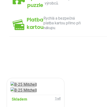
výrobců.
puzzle
Rychlá a bezpečná
Platba
platba kartou přímo při
kartou
nákupu.
Skladem
Trefl