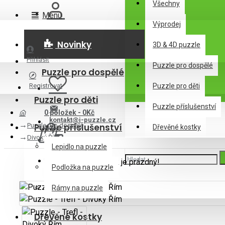
Všechny
Menu
Výprodej
Novinky
3D & 4D puzzle
Přihlásit
Puzzle pro dospělé
Puzzle pro dospělé
Registrovat
Puzzle pro děti
Puzzle pro děti
Puzzle příslušenství
0 položek - 0Kč
kontakt@i-puzzle.cz
Puzzle pro dospělé
Puzzle příslušenství
Dřevěné kostky
Divoký Řím
Lepidlo na puzzle
Váš nákupní košík je prázdný!
Podložka na puzzle
Rámy na puzzle
Dřevěné kostky