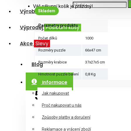
Váš nákupní košík je prázdný!
Výrobci
Skladem
Parametry produktu
Výprodej
Poslední kusy
Počet dílků
1000
Akce
Slevy
Rozměry puzzle
66x47 cm
Rozměry krabice
37x27x5 cm
Blog
Hmotnost puzzle balení
0,8 Kg
Informace
500Kč
Jak nakupovat
Proč nakupovat u nás
Způsoby platby a doručení
Reklamace a vrácení zboží