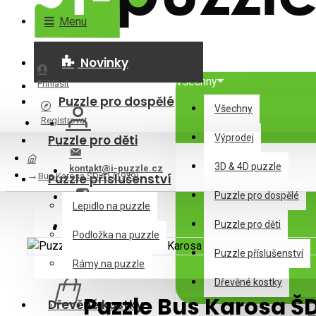
Menu
Novinky
Všechny
Přihlásit
Puzzle pro dospělé
Všechny
Registrovat
Puzzle pro děti
Výprodej
3D & 4D puzzle
kontakt@i-puzzle.cz
Bus Karosa ŠD 11 (1979)
Puzzle příslušenství
Puzzle pro dospělé
Lepidlo na puzzle
Puzzle pro děti
Podložka na puzzle
Puzzle příslušenství
0 položek - 0Kč
Rámy na puzzle
Dřevěné kostky
Puzzle Bus Karosa ŠD
Dřevěné kostky