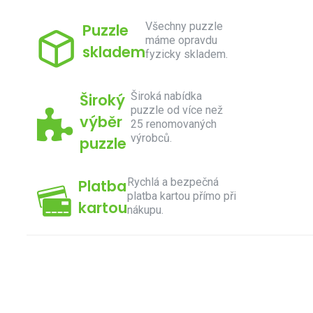
Všechny puzzle
Puzzle
máme opravdu
skladem
fyzicky skladem.
Široká nabídka
Široký
puzzle od více než
výběr
25 renomovaných
výrobců.
puzzle
Rychlá a bezpečná
Platba
platba kartou přímo při
kartou
nákupu.