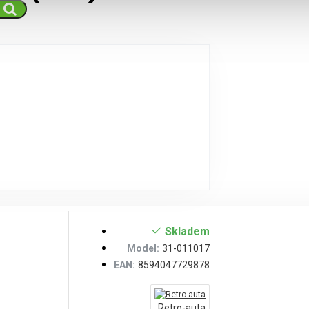
Skladem
Model:
31-011017
EAN:
8594047729878
Retro-auta