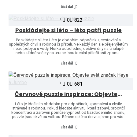
číst dál
0
822
Poskládejte si léto – léto patří puzzle
Poskládejte si léto Léto je obdobím odpočinku, cestování a
společných chvil s rodinou či přáteli. Ne každý den ale přeje výletům
nebo pobytu u vody. Horká odpoledne, deštivé dny na chalupě
nebo klidné večery na terase jsou ideální příležitostí zpoma..
číst dál
0
681
Červnové puzzle inspirace: Objevte svět značek Heye a Jumbo
Léto je ideálním obdobím pro odpočinek, zpomalení a chvíle
strávené s rodinou. Pokud hledáte aktivitu, která zabaví, procvičí
koncentraci a zároveň pomůže vypnout od každodenního shonu,
puzzle jsou skvělou volbou. Během celého června jsme pro vás..
číst dál