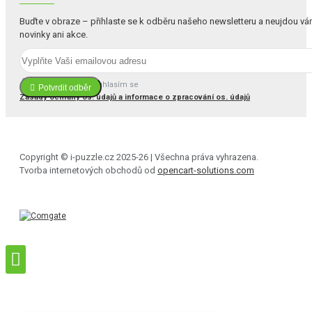
Buďte v obraze – přihlaste se k odběru našeho newsletteru a neujdou v
novinky ani akce.
Četl(a) jsem a souhlasím se
Potvrdit odběr
Zásady ochrany os. údajů a informace o zpracování os. údajů
Copyright © i-puzzle.cz 2025-26 | Všechna práva vyhrazena.
Tvorba internetových obchodů od
opencart-solutions.com