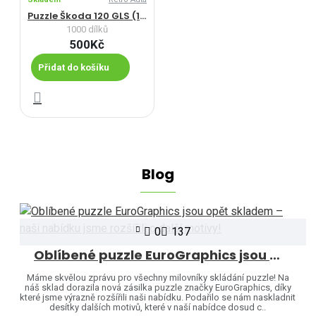
Puzzle Škoda 120 GLS (1978)
1000 dílků
500Kč
Přidat do košíku
Blog
0
137
Oblíbené puzzle EuroGraphics jsou opět skladem – naši nabídku jsme rozšířili o další motivy!
Máme skvělou zprávu pro všechny milovníky skládání puzzle! Na
náš sklad dorazila nová zásilka puzzle značky EuroGraphics, díky
které jsme výrazně rozšířili naši nabídku. Podařilo se nám naskladnit
desítky dalších motivů, které v naší nabídce dosud c..