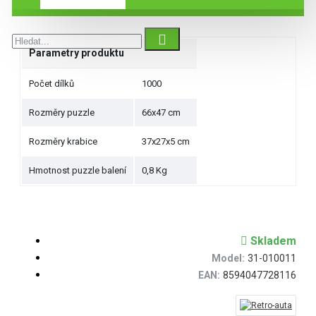
Specifikace
Parametry produktu
Počet dílků
1000
Rozměry puzzle
66x47 cm
Rozměry krabice
37x27x5 cm
Hmotnost puzzle balení
0,8 Kg
Skladem
Model:
31-010011
EAN:
8594047728116