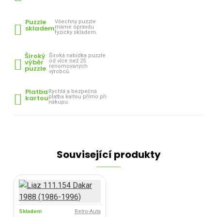
Puzzle
Všechny puzzle
skladem
máme opravdu
fyzicky skladem.
Široký
Široká nabídka puzzle
výběr
od více než 25
renomovaných
puzzle
výrobců.
Platba
Rychlá a bezpečná
kartou
platba kartou přímo při
nákupu.
Související produkty
Skladem
Retro-Auta