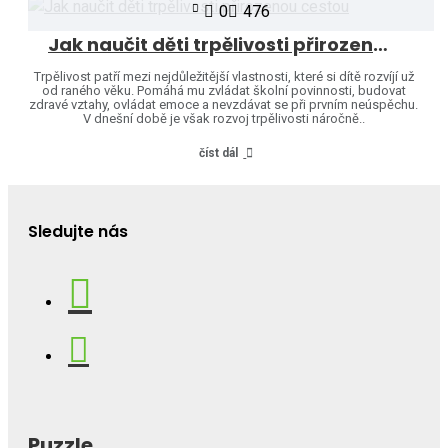
0
476
Jak naučit děti trpělivosti přirozenou cestou
Trpělivost patří mezi nejdůležitější vlastnosti, které si dítě rozvíjí už
od raného věku. Pomáhá mu zvládat školní povinnosti, budovat
zdravé vztahy, ovládat emoce a nevzdávat se při prvním neúspěchu.
V dnešní době je však rozvoj trpělivosti náročně..
číst dál
Sledujte nás
Puzzle