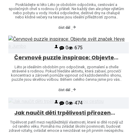
Poskládejte si léto Léto je obdobím odpočinku, cestování a
společných chvil s rodinou či přáteli. Ne každý den ale přeje výletům
nebo pobytu u vody. Horká odpoledne, deštivé dny na chalupě
nebo klidné večery na terase jsou ideální příležitostí zpoma..
číst dál
0
675
Červnové puzzle inspirace: Objevte svět značek Heye a Jumbo
Léto je ideálním obdobím pro odpočinek, zpomalení a chvíle
strávené s rodinou. Pokud hledáte aktivitu, která zabaví, procvičí
koncentraci a zároveň pomůže vypnout od každodenního shonu,
puzzle jsou skvělou volbou. Během celého června jsme pro vás..
číst dál
0
474
Jak naučit děti trpělivosti přirozenou cestou
Trpělivost patří mezi nejdůležitější vlastnosti, které si dítě rozvíjí už
od raného věku. Pomáhá mu zvládat školní povinnosti, budovat
zdravé vztahy, ovládat emoce a nevzdávat se při prvním neúspěchu.