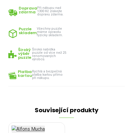
Doprava
Při nákupu nad
zdarma
1300 Kč získejte
dopravu zdarma.
Puzzle
Všechny puzzle
skladem
máme opravdu
fyzicky skladem.
Široký
Široká nabídka
výběr
puzzle od více než 25
renomovaných
puzzle
výrobců.
Platba
Rychlá a bezpečná
kartou
platba kartou přímo
při nákupu.
Související produkty