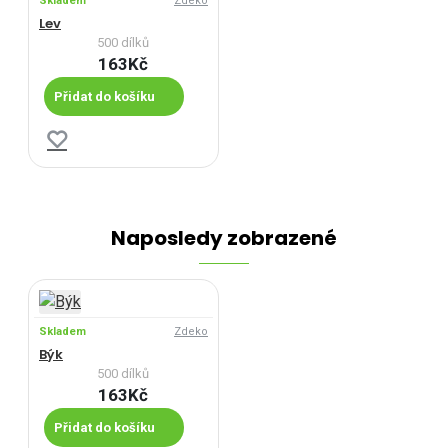
Skladem
Zdeko
Lev
500 dílků
163Kč
Přidat do košíku
Naposledy zobrazené
Skladem
Zdeko
Býk
500 dílků
163Kč
Přidat do košíku