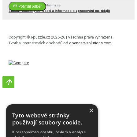
Četl(a) jsem a souhlasím se
Potvrdit odběr
Zásady ochrany os. údajů a informace o zpracování os. údajů
Copyright © i-puzzle.cz 2025-26 | Všechna práva vyhrazena.
Tvorba internetových obchodů od
opencart-solutions.com
×
Tyto webové stránky
používají soubory cookie.
K personalizaci obsahu, reklam a analýze