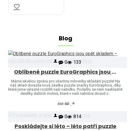
Blog
0
133
Oblíbené puzzle EuroGraphics jsou opět skladem – naši nabídku jsme rozšířili o další motivy!
Máme skvělou zprávu pro všechny milovníky skládání puzzle! Na
náš sklad dorazila nová zásilka puzzle značky EuroGraphics, díky
které jsme výrazně rozšířili naši nabídku. Podařilo se nám naskladnit
desítky dalších motivů, které v naší nabídce dosud c..
číst dál
0
814
Poskládejte si léto – léto patří puzzle