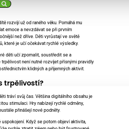
i dítě rozvíjí už od raného věku. Pomáhá mu
ádat emoce a nevzdávat se při prvním
čnější než dříve. Děti vyrůstají ve světě
, které je učí očekávat rychlé výsledky.
eré děti učí zpomalit, soustředit se a
trpělivost není nutné rozvíjet přísnými pravidly
střednictvím klidných a příjemných aktivit.
 trpělivostí?
 tráví svůj čas. Většina digitálního obsahu je
itou stimulaci. Hry nabízejí rychlé odměny,
ustále přinášejí nové podněty.
uspokojení. Když se potom objeví aktivita,
ůže rychle ztratit zájem nebo být frustrované.