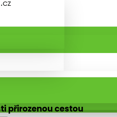
sti přirozenou cestou