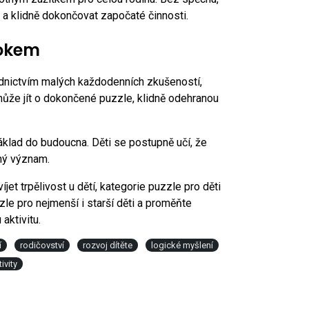
t a klidně dokončovat započaté činnosti.
rokem
ednictvím malých každodenních zkušeností,
 může jít o dokončené puzzle, klidně odehranou
áklad do budoucna. Děti se postupně učí, že
ný význam.
et trpělivost u dětí, kategorie puzzle pro děti
le pro nejmenší i starší děti a proměňte
aktivitu.
í
rodičovství
rozvoj dítěte
logické myšlení
ivity