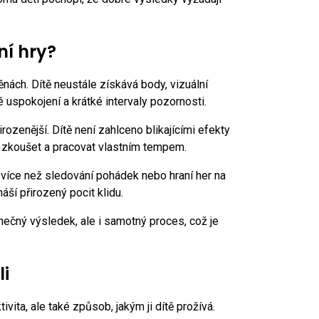
ní hry?
nách. Dítě neustále získává body, vizuální
 uspokojení a krátké intervaly pozornosti.
řirozenější. Dítě není zahlceno blikajícími efekty
 zkoušet a pracovat vlastním tempem.
t více než sledování pohádek nebo hraní her na
náší přirozený pocit klidu.
onečný výsledek, ale i samotný proces, což je
li
ivita, ale také způsob, jakým ji dítě prožívá.