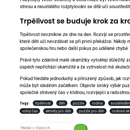
stresu a neustálého rozptylování se dítě učí soustředi
Trpělivost se buduje krok za k
Trpělivost nevznikne ze dne na den. Rozvíjí se prostř
které děti učí nevzdávat se při první překážce. Někdy
společenskou hru nebo další pokus po udělané chybě.
Právě tyto zdánlivě malé okamžiky vytvářejí důležitý z
úspěch nepřichází okamžitě a že vytrvalost má skuteč
Pokud hledáte jednoduchý a přirozený způsob, jak rozvíj
může být ideálním začátkem. Objevte široký výběr puzz
společně strávený čas v klidnou, rozvíjející a radostnou 
Tagy:
trpělivost
děti
puzzle
rodina
soustředěn
volný čas
aktivity pro děti
puzzle pro děti
rodinné akt