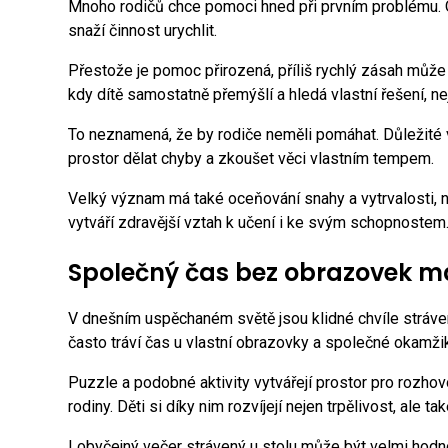
Mnoho rodičů chce pomoci hned při prvním problému. Op
snaží činnost urychlit.
Přestože je pomoc přirozená, příliš rychlý zásah může 
kdy dítě samostatně přemýšlí a hledá vlastní řešení, ne
To neznamená, že by rodiče neměli pomáhat. Důležité v
prostor dělat chyby a zkoušet věci vlastním tempem.
Velký význam má také oceňování snahy a vytrvalosti, n
vytváří zdravější vztah k učení i ke svým schopnostem
Společný čas bez obrazovek m
V dnešním uspěchaném světě jsou klidné chvíle stráven
často tráví čas u vlastní obrazovky a společné okamžik
Puzzle a podobné aktivity vytvářejí prostor pro rozho
rodiny. Děti si díky nim rozvíjejí nejen trpělivost, ale t
I obyčejný večer strávený u stolu může být velmi hod