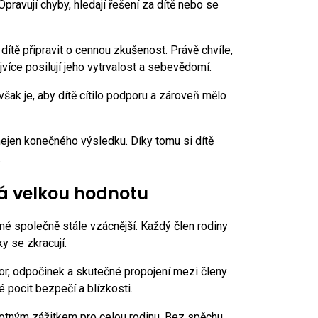
ravují chyby, hledají řešení za dítě nebo se
dítě připravit o cennou zkušenost. Právě chvíle,
jvíce posilují jeho vytrvalost a sebevědomí.
šak je, aby dítě cítilo podporu a zároveň mělo
ejen konečného výsledku. Díky tomu si dítě
.
á velkou hodnotu
é společně stále vzácnější. Každý člen rodiny
y se zkracují.
vor, odpočinek a skutečné propojení mezi členy
aké pocit bezpečí a blízkosti.
notným zážitkem pro celou rodinu. Bez spěchu,