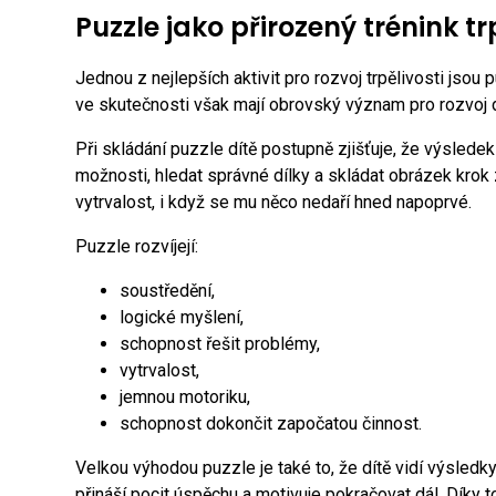
Puzzle jako přirozený trénink tr
Jednou z nejlepších aktivit pro rozvoj trpělivosti jsou
ve skutečnosti však mají obrovský význam pro rozvoj d
Při skládání puzzle dítě postupně zjišťuje, že výslede
možnosti, hledat správné dílky a skládat obrázek krok
vytrvalost, i když se mu něco nedaří hned napoprvé.
Puzzle rozvíjejí:
soustředění,
logické myšlení,
schopnost řešit problémy,
vytrvalost,
jemnou motoriku,
schopnost dokončit započatou činnost.
Velkou výhodou puzzle je také to, že dítě vidí výsledk
přináší pocit úspěchu a motivuje pokračovat dál. Díky 