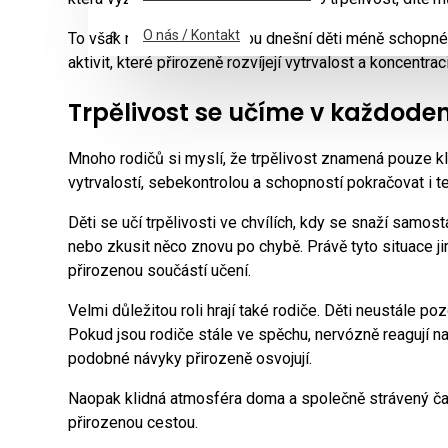
O nás / Kontakt
To však neznamená, že jsou dnešní děti méně schopné n
aktivit, které přirozeně rozvíjejí vytrvalost a koncentraci
Trpělivost se učíme v každode
Mnoho rodičů si myslí, že trpělivost znamená pouze kl
vytrvalostí, sebekontrolou a schopností pokračovat i 
Děti se učí trpělivosti ve chvílích, kdy se snaží samost
nebo zkusit něco znovu po chybě. Právě tyto situace j
přirozenou součástí učení.
Velmi důležitou roli hrají také rodiče. Děti neustále poz
Pokud jsou rodiče stále ve spěchu, nervózně reagují na 
podobné návyky přirozeně osvojují.
Naopak klidná atmosféra doma a společně strávený čas
přirozenou cestou.