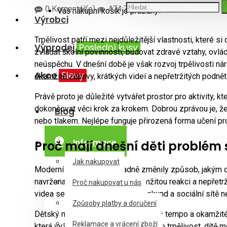
0 Komentář(e)
474 Zobrazení
Váš nákupní košík je prázdný!
Výrobci
Trpělivost patří mezi nejdůležitější vlastnosti, které s
Výprodej
Poslední kusy
zvládat školní povinnosti, budovat zdravé vztahy, ovl
neúspěchu. V dnešní době je však rozvoj trpělivosti náro
Akce
Slevy
okamžité zábavy, krátkých videí a nepřetržitých podnětů
Právě proto je důležité vytvářet prostor pro aktivity, kt
dokončovat věci krok za krokem. Dobrou zprávou je, že 
Blog
nebo tlakem. Nejlépe funguje přirozená forma učení pro
Informace
Proč mají dnešní děti problém s
Jak nakupovat
Moderní technologie zásadně změnily způsob, jakým děti
navržena tak, aby přinášela okamžitou reakci a nepřetrž
Proč nakupovat u nás
videa se mění během několika sekund a sociální sítě ne
Způsoby platby a doručení
Dětský mozek si tak zvyká na rychlé tempo a okamžité 
Reklamace a vrácení zboží
která vyžaduje čas, soustředění nebo trpělivost, dítě m