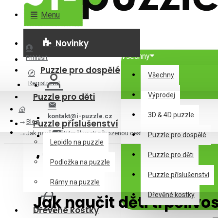
Menu
Novinky
Všechny
Přihlásit
Puzzle pro dospělé
Všechny
Registrovat
Puzzle pro děti
Výprodej
3D & 4D puzzle
kontakt@i-puzzle.cz
Blog
Puzzle příslušenství
Jak naučit děti trpělivosti přirozenou cestou
Puzzle pro dospělé
Lepidlo na puzzle
Puzzle pro děti
Podložka na puzzle
Puzzle příslušenství
0 položek - 0Kč
Rámy na puzzle
Dřevěné kostky
Jak naučit děti trpělivo
Dřevěné kostky