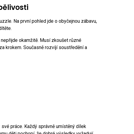
pělivosti
 puzzle. Na první pohled jde o obyčejnou zábavu,
ítěte.
k nepřijde okamžitě. Musí zkoušet různé
 za krokem. Současně rozvíjí soustředění a
y své práce. Každý správně umístěný dílek
tomu děti pochopí, že dobré výsledky vyžadují