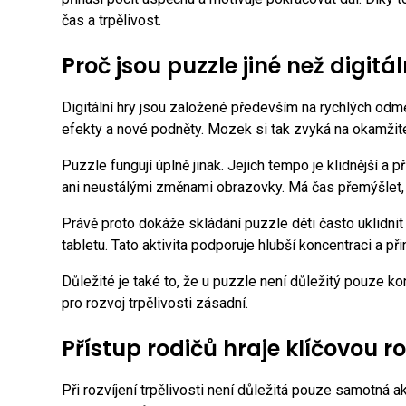
čas a trpělivost.
Proč jsou puzzle jiné než digitál
Digitální hry jsou založené především na rychlých odmě
efekty a nové podněty. Mozek si tak zvyká na okamžité
Puzzle fungují úplně jinak. Jejich tempo je klidnější a p
ani neustálými změnami obrazovky. Má čas přemýšlet,
Právě proto dokáže skládání puzzle děti často uklidni
tabletu. Tato aktivita podporuje hlubší koncentraci a při
Důležité je také to, že u puzzle není důležitý pouze k
pro rozvoj trpělivosti zásadní.
Přístup rodičů hraje klíčovou ro
Při rozvíjení trpělivosti není důležitá pouze samotná akt