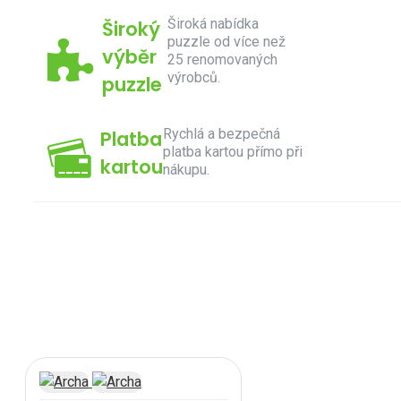
Široká nabídka
Široký
puzzle od více než
výběr
25 renomovaných
výrobců.
puzzle
Rychlá a bezpečná
Platba
platba kartou přímo při
kartou
nákupu.