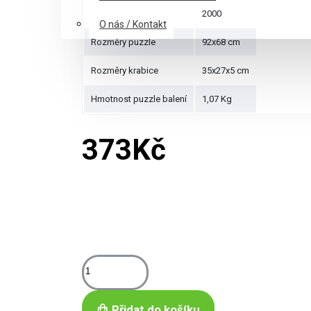
Počet dílků
2000
O nás / Kontakt
Rozměry puzzle
92x68 cm
Rozměry krabice
35x27x5 cm
Hmotnost puzzle balení
1,07 Kg
373Kč
Přidat do košíku