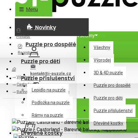
Menu
Novinky
Všechny
Přihlásit
Puzzle pro dospělé
Všechny
Registrovat
Puzzle pro děti
Výprodej
3D & 4D puzzle
kontakt@i-puzzle.cz
Výrobce
Puzzle příslušenství
Castorland
Puzzle pro dospělé
Lepidlo na puzzle
Barevné balónky, Kappadokie
Puzzle pro děti
Podložka na puzzle
Puzzle příslušenství
0 položek - 0Kč
Rámy na puzzle
Dřevěné kostky
Dřevěné kostky