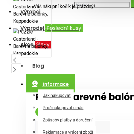
Váš nákupní košík je prázdný!
Výrobci
Výprodej
Poslední kusy
Akce
Slevy
Blog
Informace
Puzzle Barevné baló
Jak nakupovat
Proč nakupovat u nás
Skladem
Způsoby platby a doručení
Parametry produktu
Reklamace a vrácení zboží