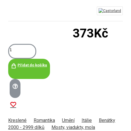
373Kč
Přidat do košíku
Kreslené
Romantika
Umění
Itálie
Benátky
2000 - 2999 dílků
Mosty, viadukty, mola