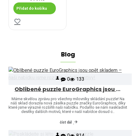
Přidat do košíku
Blog
0
133
Oblíbené puzzle EuroGraphics jsou opět skladem – naši nabídku jsme rozšířili o další motivy!
Máme skvělou zprávu pro všechny milovníky skládání puzzle! Na
náš sklad dorazila nová zásilka puzzle značky EuroGraphics, díky
které jsme výrazně rozšířili naši nabídku. Podařilo se nám naskladnit
desítky dalších motivů, které v naší nabídce dosud c..
číst dál
0
814