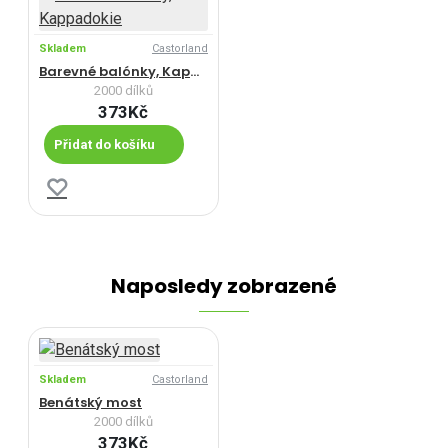
Skladem
Castorland
Barevné balónky, Kappadokie
2000 dílků
373Kč
Přidat do košíku
Naposledy zobrazené
Skladem
Castorland
Benátský most
2000 dílků
373Kč