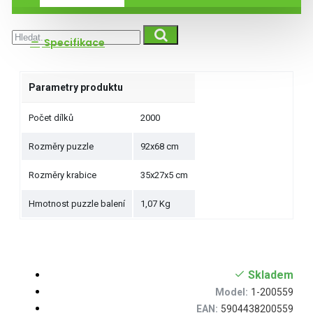
Specifikace
Parametry produktu
Počet dílků
2000
Rozměry puzzle
92x68 cm
Rozměry krabice
35x27x5 cm
Hmotnost puzzle balení
1,07 Kg
Skladem
Model:
1-200559
EAN:
5904438200559