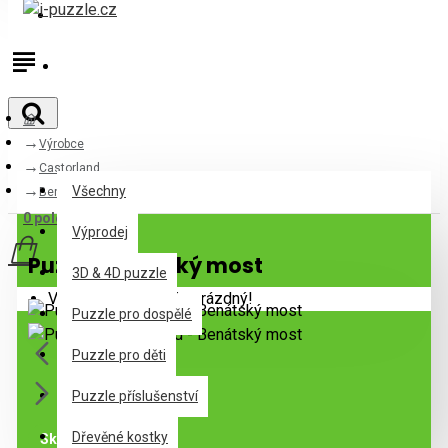
Přihlásit
Registrovat
Výrobce
Všechny
Castorland
Všechny
Benátský most
0 položek - 0Kč
Výprodej
Puzzle Benátský most
3D & 4D puzzle
Váš nákupní košík je prázdný!
Puzzle pro dospělé
Puzzle pro děti
Puzzle příslušenství
Dřevěné kostky
Skladem