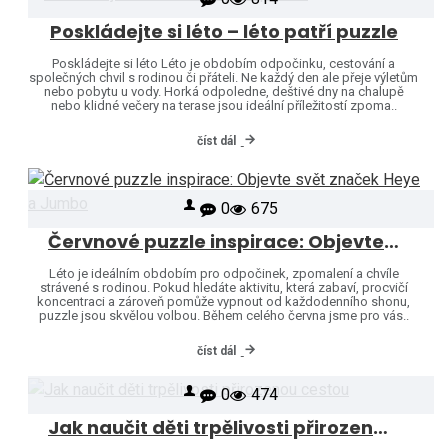
Poskládejte si léto – léto patří puzzle
Poskládejte si léto Léto je obdobím odpočinku, cestování a
společných chvil s rodinou či přáteli. Ne každý den ale přeje výletům
nebo pobytu u vody. Horká odpoledne, deštivé dny na chalupě
nebo klidné večery na terase jsou ideální příležitostí zpoma..
číst dál
0
675
Červnové puzzle inspirace: Objevte svět značek Heye a Jumbo
Léto je ideálním obdobím pro odpočinek, zpomalení a chvíle
strávené s rodinou. Pokud hledáte aktivitu, která zabaví, procvičí
koncentraci a zároveň pomůže vypnout od každodenního shonu,
puzzle jsou skvělou volbou. Během celého června jsme pro vás..
číst dál
0
474
Jak naučit děti trpělivosti přirozenou cestou