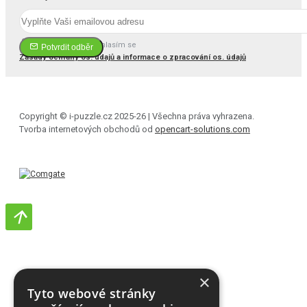
Četl(a) jsem a souhlasím se
Potvrdit odběr
Zásady ochrany os. údajů a informace o zpracování os. údajů
Copyright © i-puzzle.cz 2025-26 | Všechna práva vyhrazena.
Tvorba internetových obchodů od
opencart-solutions.com
×
Tyto webové stránky