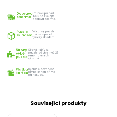
Doprava
Při nákupu nad
zdarma
1300 Kč získejte
dopravu zdarma.
Puzzle
Všechny puzzle
skladem
máme opravdu
fyzicky skladem.
Široký
Široká nabídka
výběr
puzzle od více než 25
renomovaných
puzzle
výrobců.
Platba
Rychlá a bezpečná
kartou
platba kartou přímo
při nákupu.
Související produkty