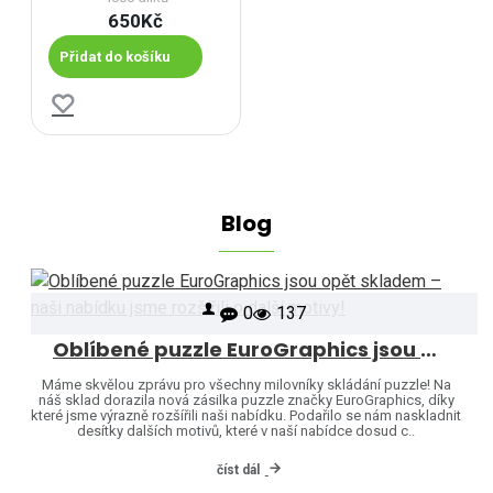
650Kč
Přidat do košíku
Blog
0
137
Oblíbené puzzle EuroGraphics jsou opět skladem – naši nabídku jsme rozšířili o další motivy!
Máme skvělou zprávu pro všechny milovníky skládání puzzle! Na
náš sklad dorazila nová zásilka puzzle značky EuroGraphics, díky
které jsme výrazně rozšířili naši nabídku. Podařilo se nám naskladnit
desítky dalších motivů, které v naší nabídce dosud c..
číst dál