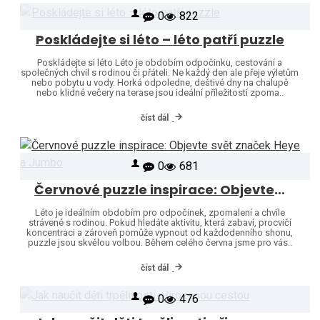
0
822
Poskládejte si léto – léto patří puzzle
Poskládejte si léto Léto je obdobím odpočinku, cestování a
společných chvil s rodinou či přáteli. Ne každý den ale přeje výletům
nebo pobytu u vody. Horká odpoledne, deštivé dny na chalupě
nebo klidné večery na terase jsou ideální příležitostí zpoma..
číst dál
0
681
Červnové puzzle inspirace: Objevte svět značek Heye a Jumbo
Léto je ideálním obdobím pro odpočinek, zpomalení a chvíle
strávené s rodinou. Pokud hledáte aktivitu, která zabaví, procvičí
koncentraci a zároveň pomůže vypnout od každodenního shonu,
puzzle jsou skvělou volbou. Během celého června jsme pro vás..
číst dál
0
476