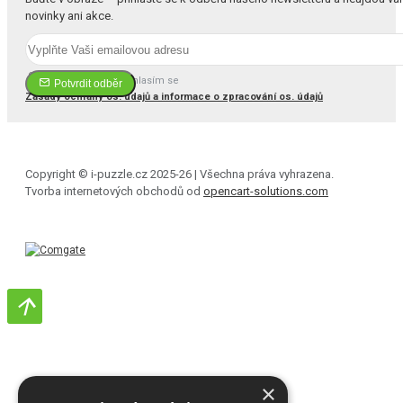
novinky ani akce.
Četl(a) jsem a souhlasím se
Potvrdit odběr
Zásady ochrany os. údajů a informace o zpracování os. údajů
Copyright © i-puzzle.cz 2025-26 | Všechna práva vyhrazena.
Tvorba internetových obchodů od
opencart-solutions.com
×