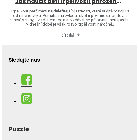
Jak naučit děti trpělivosti přirozenou cestou
Trpělivost patří mezi nejdůležitější vlastnosti, které si dítě rozvíjí už
od raného věku. Pomáhá mu zvládat školní povinnosti, budovat
zdravé vztahy, ovládat emoce a nevzdávat se při prvním neúspěchu.
V dnešní době je však rozvoj trpělivosti náročně..
číst dál
Sledujte nás
Puzzle