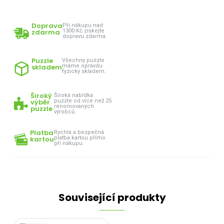
Doprava
Při nákupu nad
zdarma
1300 Kč získejte
dopravu zdarma.
Puzzle
Všechny puzzle
skladem
máme opravdu
fyzicky skladem.
Široký
Široká nabídka
výběr
puzzle od více než 25
renomovaných
puzzle
výrobců.
Platba
Rychlá a bezpečná
kartou
platba kartou přímo
při nákupu.
Související produkty