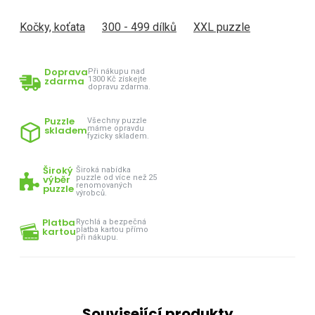
Kočky, koťata
300 - 499 dílků
XXL puzzle
Doprava
Při nákupu nad
zdarma
1300 Kč získejte
dopravu zdarma.
Puzzle
Všechny puzzle
skladem
máme opravdu
fyzicky skladem.
Široký
Široká nabídka
výběr
puzzle od více než 25
renomovaných
puzzle
výrobců.
Platba
Rychlá a bezpečná
kartou
platba kartou přímo
při nákupu.
Související produkty