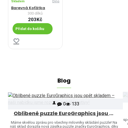
Skladem
Dino
Barevná Koťátka
300 dílků
203Kč
Přidat do košíku
Blog
0
133
Oblíbené puzzle EuroGraphics jsou opět skladem – naši nabídku jsme rozšířili o další motivy!
sp
Máme skvělou zprávu pro všechny milovníky skládání puzzle! Na
náš sklad dorazila nová zásilka puzzle značky EuroGraphics, díky