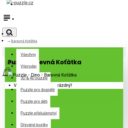
Přihlásit
Registrovat
Barevná Koťátka
Všechny
Všechny
Puzzle Barevná Koťátka
0 položek - 0Kč
Výprodej
3D & 4D puzzle
Váš nákupní košík je prázdný!
Puzzle pro dospělé
Puzzle pro děti
Puzzle příslušenství
Dřevěné kostky