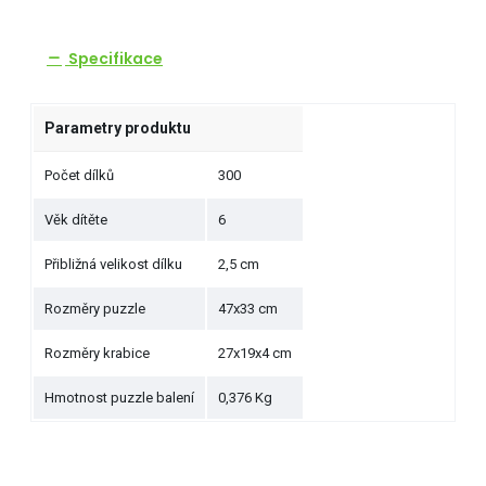
Specifikace
Parametry produktu
Počet dílků
300
Věk dítěte
6
Přibližná velikost dílku
2,5 cm
Rozměry puzzle
47x33 cm
Rozměry krabice
27x19x4 cm
Hmotnost puzzle balení
0,376 Kg