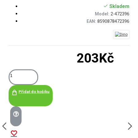
Skladem
Model:
2-472396
EAN:
8590878472396
203Kč
Přidat do košíku