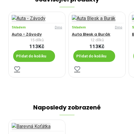
Skladem
Dino
Skladem
Dino
S
Auta - Závody
Auta Blesk a Burák
B
15 dílků
12 dílků
113Kč
113Kč
Přidat do košíku
Přidat do košíku
Naposledy zobrazené