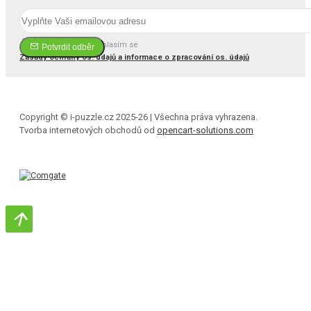
Četl(a) jsem a souhlasím se
Potvrdit odběr
Zásady ochrany os. údajů a informace o zpracování os. údajů
Copyright © i-puzzle.cz 2025-26 | Všechna práva vyhrazena.
Tvorba internetových obchodů od
opencart-solutions.com