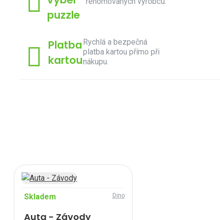
renomovaných výrobců.
puzzle
Rychlá a bezpečná
Platba
platba kartou přímo při
kartou
nákupu.
Skladem
Dino
Auta - Závody