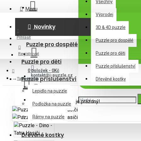
Všechny
Menu
Výprodej
Novinky
3D & 4D puzzle
Přihlásit
Puzzle pro dospělé
Puzzle pro dospělé
Puzzle pro děti
Registrovat
Puzzle pro děti
Puzzle příslušenství
0 položek - 0Kč
kontakt@i-puzzle.cz
Puzzle příslušenství
Tatra Hasiči
Dřevěné kostky
Lepidlo na puzzle
Váš nákupní košík je prázdný!
Podložka na puzzle
Rámy na puzzle
Dřevěné kostky