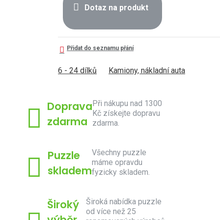
Dotaz na produkt
Přidat do seznamu přání
6 - 24 dílků
Kamiony, nákladní auta
Při nákupu nad 1300
Doprava
Kč získejte dopravu
zdarma
zdarma.
Všechny puzzle
Puzzle
máme opravdu
skladem
fyzicky skladem.
Široká nabídka puzzle
Široký
od více než 25
výběr