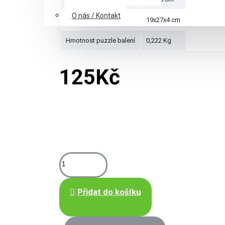
O nás / Kontakt
Rozměry krabice
19x27x4 cm
Hmotnost puzzle balení
0,222 Kg
125Kč
Přidat do košíku