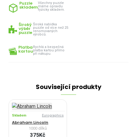
Puzzle
Všechny puzzle
skladem
máme opravdu
fyzicky skladem.
Široký
Široká nabídka
výběr
puzzle od více než 25
renomovaných
puzzle
výrobců.
Platba
Rychlá a bezpečná
kartou
platba kartou přímo
při nákupu.
Související produkty
Skladem
Eurographics
Abraham Lincoln
1000 dílků
375Kč