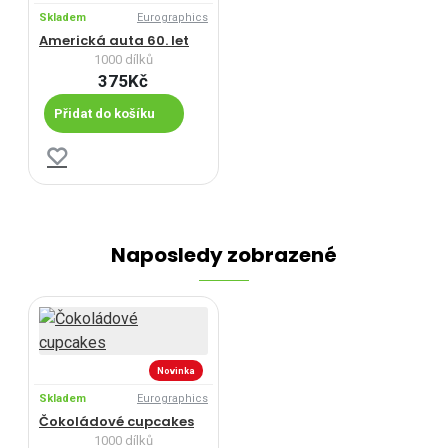
Skladem
Eurographics
Americká auta 60. let
1000 dílků
375Kč
Přidat do košíku
Naposledy zobrazené
Novinka
Skladem
Eurographics
Čokoládové cupcakes
1000 dílků