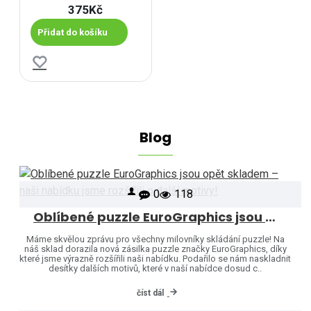
375Kč
Přidat do košíku
Blog
0
118
Oblíbené puzzle EuroGraphics jsou opět skladem – naši nabídku jsme rozšířili o další motivy!
Máme skvělou zprávu pro všechny milovníky skládání puzzle! Na
náš sklad dorazila nová zásilka puzzle značky EuroGraphics, díky
které jsme výrazně rozšířili naši nabídku. Podařilo se nám naskladnit
desítky dalších motivů, které v naší nabídce dosud c..
číst dál