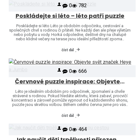
0
782
Poskládejte si léto – léto patří puzzle
Poskládejte si léto Léto je obdobím odpočinku, cestování a
společných chvil s rodinou či přáteli. Ne každý den ale přeje výletům
nebo pobytu u vody. Horká odpoledne, deštivé dny na chalupě
nebo klidné večery na terase jsou ideální příležitostí zpoma..
číst dál
0
666
Červnové puzzle inspirace: Objevte svět značek Heye a Jumbo
Léto je ideálním obdobím pro odpočinek, zpomalení a chvíle
strávené s rodinou. Pokud hledáte aktivitu, která zabaví, procvičí
koncentraci a zároveň pomůže vypnout od každodenního shonu,
puzzle jsou skvělou volbou. Během celého června jsme pro vás..
číst dál
0
464
Jak naučit děti trpělivosti přirozenou cestou