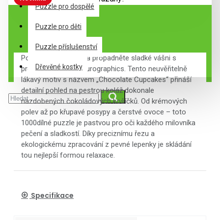
Puzzle pro dospělé
Puzzle pro děti
Description
Puzzle příslušenství
Potěšte své smysly a propadněte sladké vášni s
Dřevěné kostky
prémiovým puzzle Eurographics. Tento neuvěřitelně
lákavý motiv s názvem „Chocolate Cupcakes“ přináší
detailní pohled na pestrou koláž dokonale
nazdobených čokoládových košíčků. Od krémových
polev až po křupavé posypy a čerstvé ovoce – toto
1000dílné puzzle je pastvou pro oči každého milovníka
pečení a sladkostí. Díky preciznímu řezu a
ekologickému zpracování z pevné lepenky je skládání
tou nejlepší formou relaxace.
Specifikace