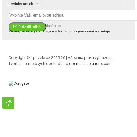
novinky ani akce.
Četl(a) jsem a souhlasím se
Potvrdit odběr
Zásady ochrany os. údajů a informace o zpracování os. údajů
Copyright © i-puzzle.cz 2025-26 | Všechna práva vyhrazena.
Tvorba internetových obchodů od
opencart-solutions.com