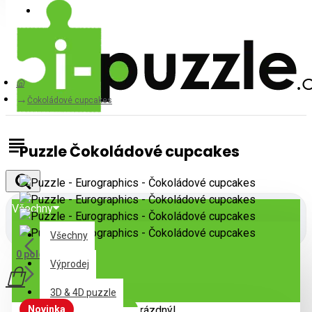
Přihlásit
Registrovat
Čokoládové cupcakes
Puzzle Čokoládové cupcakes
Všechny
Všechny
0 položek - 0Kč
Výprodej
3D & 4D puzzle
Novinka
Váš nákupní košík je prázdný!
Skladem