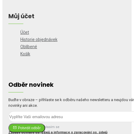
Můj účet
Účet
Historie objednávek
Oblíbené
Košík
Odběr novinek
Buďte v obraze – přihlaste se k odběru našeho newsletteru a neujdou v
novinky ani akce.
Četl(a) jsem a souhlasím se
Potvrdit odběr
Zásady ochrany os. údajů a informace o zpracování os. údajů