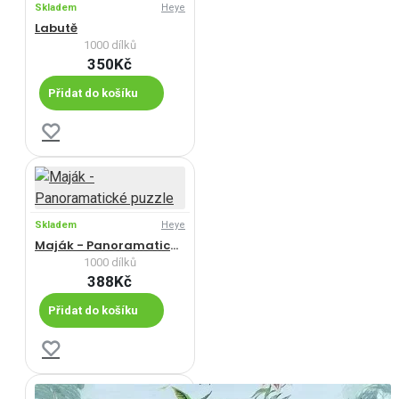
Skladem
Heye
Labutě
1000 dílků
350Kč
Přidat do košíku
Skladem
Heye
Maják - Panoramatické puzzle
1000 dílků
388Kč
Přidat do košíku