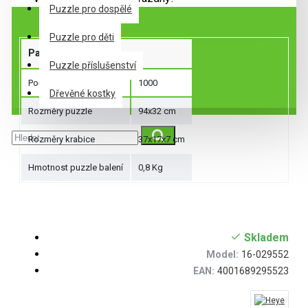
Specifikace
Puzzle pro dospělé
Puzzle pro děti
Parametry produktu
Puzzle příslušenství
Počet dílků
1000
Dřevěné kostky
Rozměry puzzle
94x32 cm
Rozměry krabice
37x17x7 cm
Hmotnost puzzle balení
0,8 Kg
Skladem
Model:
16-029552
EAN:
4001689295523