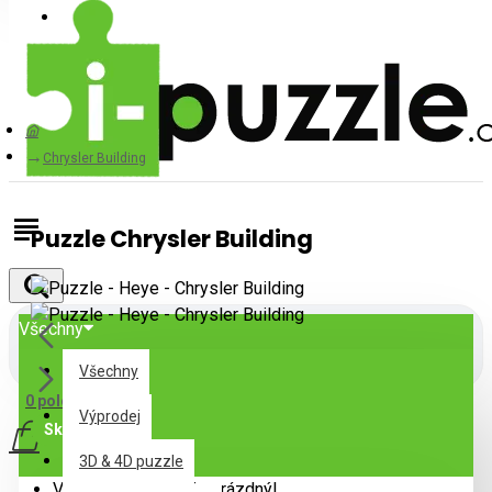
Přihlásit
Registrovat
Chrysler Building
Puzzle Chrysler Building
Všechny
Všechny
0 položek - 0Kč
Výprodej
Skladem
3D & 4D puzzle
Váš nákupní košík je prázdný!