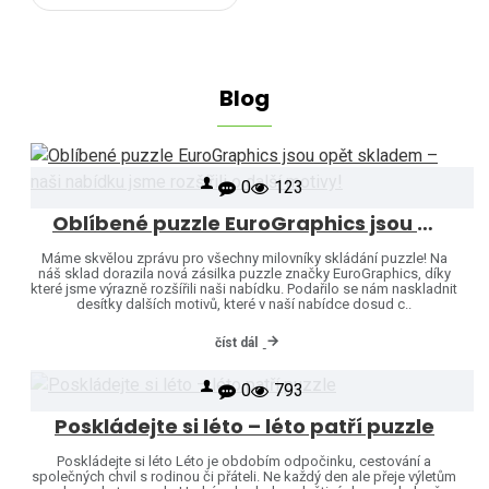
Blog
0
123
Oblíbené puzzle EuroGraphics jsou opět skladem – naši nabídku jsme rozšířili o další motivy!
Máme skvělou zprávu pro všechny milovníky skládání puzzle! Na
náš sklad dorazila nová zásilka puzzle značky EuroGraphics, díky
které jsme výrazně rozšířili naši nabídku. Podařilo se nám naskladnit
desítky dalších motivů, které v naší nabídce dosud c..
číst dál
0
793
Poskládejte si léto – léto patří puzzle
Poskládejte si léto Léto je obdobím odpočinku, cestování a
společných chvil s rodinou či přáteli. Ne každý den ale přeje výletům