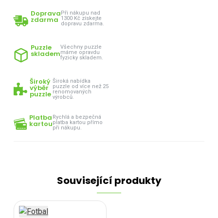
Doprava
Při nákupu nad
zdarma
1300 Kč získejte
dopravu zdarma.
Puzzle
Všechny puzzle
skladem
máme opravdu
fyzicky skladem.
Široký
Široká nabídka
výběr
puzzle od více než 25
renomovaných
puzzle
výrobců.
Platba
Rychlá a bezpečná
kartou
platba kartou přímo
při nákupu.
Související produkty