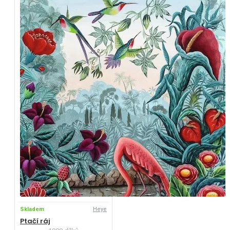
Skladem
Heye
Ptačí ráj