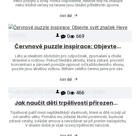
nebo pobytu u vody. Horká odpoledne, deštivé dny na chalupě
nebo klidné večery na terase jsou ideální příležitostí zpoma..
číst dál
0
669
Červnové puzzle inspirace: Objevte svět značek Heye a Jumbo
Léto je ideálním obdobím pro odpočinek, zpomalení a chvíle
strávené s rodinou. Pokud hledáte aktivitu, která zabaví, procvičí
koncentraci a zároveň pomůže vypnout od každodenního shonu,
puzzle jsou skvělou volbou. Během celého června jsme pro vás..
číst dál
0
466
Jak naučit děti trpělivosti přirozenou cestou
Trpělivost patří mezi nejdůležitější vlastnosti, které si dítě rozvíjí už
od raného věku. Pomáhá mu zvládat školní povinnosti, budovat
zdravé vztahy, ovládat emoce a nevzdávat se při prvním neúspěchu.
V dnešní době je však rozvoj trpělivosti náročně..