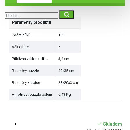
Specifikace
Parametry produktu
Počet dílků
150
Věk dítěte
5
Přibližná velikost dílku
3,4 cm
Rozměry puzzle
49x35 cm
Rozměry krabice
28x20x3 cm
Hmotnost puzzle balení
0,43 Kg
Skladem