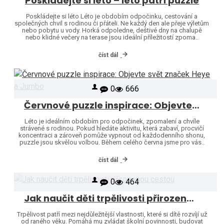
Poskládejte si léto – léto patří puzzle
Poskládejte si léto Léto je obdobím odpočinku, cestování a
společných chvil s rodinou či přáteli. Ne každý den ale přeje výletům
nebo pobytu u vody. Horká odpoledne, deštivé dny na chalupě
nebo klidné večery na terase jsou ideální příležitostí zpoma..
číst dál
0
666
Červnové puzzle inspirace: Objevte svět značek Heye a Jumbo
Léto je ideálním obdobím pro odpočinek, zpomalení a chvíle
strávené s rodinou. Pokud hledáte aktivitu, která zabaví, procvičí
koncentraci a zároveň pomůže vypnout od každodenního shonu,
puzzle jsou skvělou volbou. Během celého června jsme pro vás..
číst dál
0
464
Jak naučit děti trpělivosti přirozenou cestou
Trpělivost patří mezi nejdůležitější vlastnosti, které si dítě rozvíjí už
od raného věku. Pomáhá mu zvládat školní povinnosti, budovat