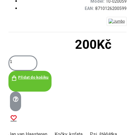
Model:
10-020059
EAN:
8710126200599
200Kč
Přidat do košíku
Jan van Haasteren
Kočky, koťata
Psi, štěňátka