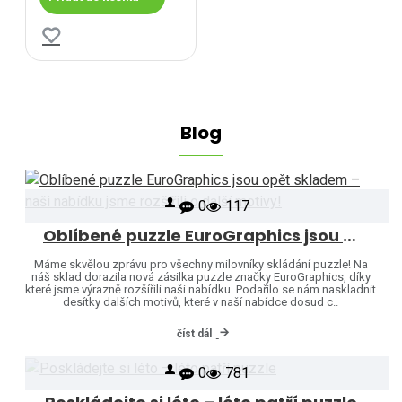
Blog
0
117
Oblíbené puzzle EuroGraphics jsou opět skladem – naši nabídku jsme rozšířili o další motivy!
Máme skvělou zprávu pro všechny milovníky skládání puzzle! Na
náš sklad dorazila nová zásilka puzzle značky EuroGraphics, díky
které jsme výrazně rozšířili naši nabídku. Podařilo se nám naskladnit
desítky dalších motivů, které v naší nabídce dosud c..
číst dál
0
781