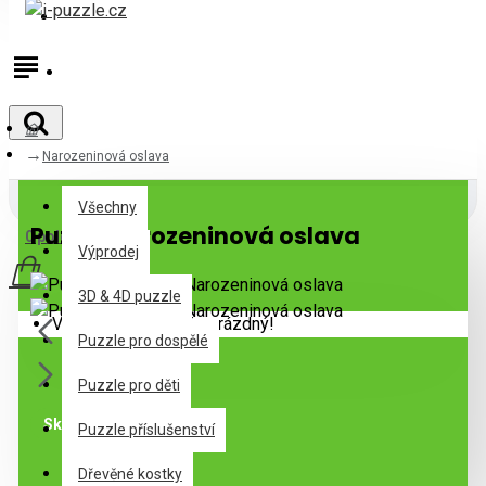
Přihlásit
Registrovat
Narozeninová oslava
Všechny
Všechny
Puzzle Narozeninová oslava
0 položek - 0Kč
Výprodej
3D & 4D puzzle
Váš nákupní košík je prázdný!
Puzzle pro dospělé
Puzzle pro děti
Skladem
Puzzle příslušenství
Dřevěné kostky