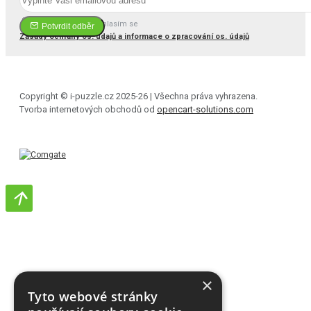
Četl(a) jsem a souhlasím se
Potvrdit odběr
Zásady ochrany os. údajů a informace o zpracování os. údajů
Copyright © i-puzzle.cz 2025-26 | Všechna práva vyhrazena.
Tvorba internetových obchodů od
opencart-solutions.com
×
Tyto webové stránky