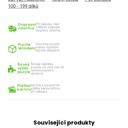
100 - 199 dílků
Doprava
Při nákupu nad
zdarma
1300 Kč získejte
dopravu zdarma.
Puzzle
Všechny puzzle
skladem
máme opravdu
fyzicky skladem.
Široký
Široká nabídka
výběr
puzzle od více než 25
renomovaných
puzzle
výrobců.
Platba
Rychlá a bezpečná
kartou
platba kartou přímo
při nákupu.
Související produkty