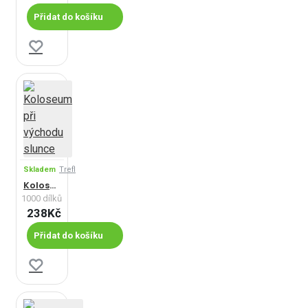
Přidat do košíku
Skladem
Trefl
Koloseum při východu slunce
1000 dílků
238Kč
Přidat do košíku