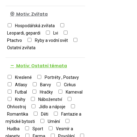
Motiv: Zvířata
Hospodářská zvířata
Leopardi, gepardi
Lvi
Ptactvo
Ryby a vodní svět
Ostatní zvířata
Motiv: Ostatní témata
Kreslené
Portréty , Postavy
Atlasy
Barvy
Cirkus
Futbal
Hračky
Karneval
Knihy
Náboženství
Ohňostroj
Jídlo a nápoje
Romantika
Děti
Fantazie a
mýtické bytosti
Umění
Hudba
Sport
Vesmír a
planety
Farma
Povolání