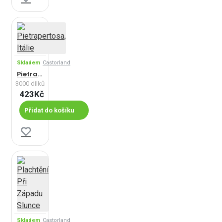
Skladem
Castorland
Pietrapertosa, Itálie
3000 dílků
423Kč
Přidat do košíku
Skladem
Castorland