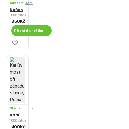
Skladem
Heye
Kaňon
1000 dílků
350Kč
Přidat do košíku
Skladem
Enjoy
Karlův most při západu slunce, Praha
1000 dílků
400Kč