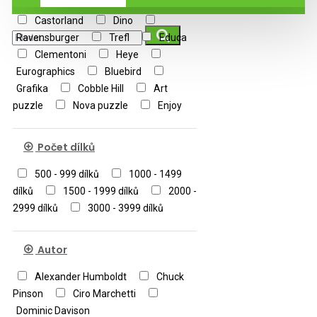
Castorland
Dino
Ravensburger
Trefl
Educa
Clementoni
Heye
Eurographics
Bluebird
Grafika
Cobble Hill
Art
puzzle
Nova puzzle
Enjoy
Počet dílků
500 - 999 dílků
1000 - 1499
dílků
1500 - 1999 dílků
2000 -
2999 dílků
3000 - 3999 dílků
Autor
Alexander Humboldt
Chuck
Pinson
Ciro Marchetti
Dominic Davison