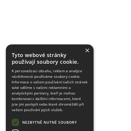
×
Tyto webové stránky
používají soubory cookie.
K personalizaci obsahu, reklam a analýze
návštěvnosti používáme soubory cookie.
Informace o vašem používání našich stránek
také sdílíme s našimi reklamními a
analytickými partnery, kteří je mohou
kombinovat s dalšími informacemi, které
jste jim poskytli nebo které shromáždili při
vašem používání jejich služeb.
NEZBYTNĚ NUTNÉ SOUBORY