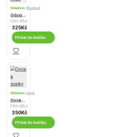
Skladem
Bluebird
Oáza klidu
1000 dílků
325Kč
Přidat do košíku
Skladem
Heye
Ovce a sopky
1000 dílků
350Kč
Přidat do košíku