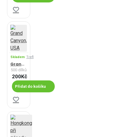
začátku. Skládání
puzzlí je skvělý
způsob, jak se
uvolnit a rozvíjet
trpělivost, a tak se
určitě najde puzzle,
které vám bude
vyhovovat!
Skladem
Trefl
Grand Canyon, USA
500 dílků
200Kč
Přidat do košíku