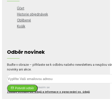
Účet
Historie objednávek
Oblíbené
Košík
Odběr novinek
Buďte v obraze – přihlaste se k odběru našeho newsletteru a neujdou v
novinky ani akce.
Četl(a) jsem a souhlasím se
Potvrdit odběr
Zásady ochrany os. údajů a informace o zpracování os. údajů