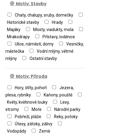
Motiv: Stavby
Chaty, chalupy, sruby, domečky
Historické stavby
Hrady
Majáky
Mosty, viadukty, mola
Mrakodrapy
Přístavy, loděnice
Ulice, náměstí, domy
Vesničky,
městečka
Vodní mlýny, větrné
mlýny
Ostatní stavby
Motiv: Příroda
Hory, štíty, pohoří
Jezera,
plesa, rybníky
Kaňony, pouště
Květy, květinové louky
Lesy,
stromy
Moře
Národní parky
Pobřeží, pláže
Řeky, potoky
Útesy, zátoky, zálivy
Vodopády
Země