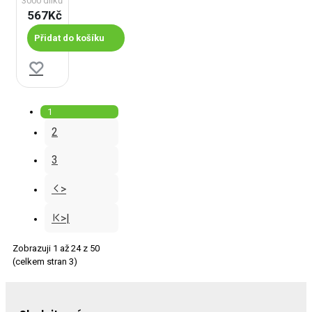
3000 dílků
567Kč
Přidat do košíku
1
2
3
>
>|
Zobrazuji 1 až 24 z 50
(celkem stran 3)