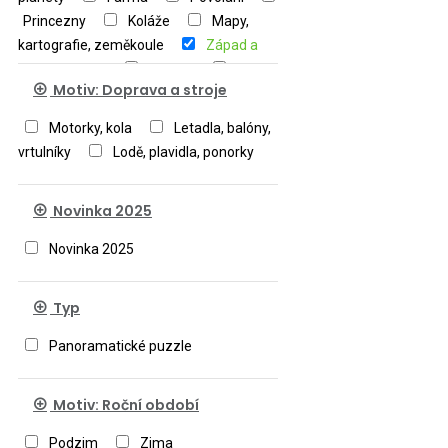
Princezny
Koláže
Mapy,
kartografie, zeměkoule
Západ a
východ slunce
Military
Motiv: Doprava a stroje
Ostatní
Motorky, kola
Letadla, balóny,
vrtulníky
Lodě, plavidla, ponorky
Novinka 2025
Novinka 2025
Typ
Panoramatické puzzle
Motiv: Roční období
Podzim
Zima