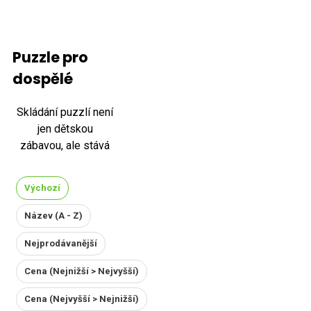
Puzzle pro
dospělé
Skládání puzzlí není
jen dětskou
zábavou, ale stává
se oblíbenou
volnočasovou
Výchozí
aktivitou i pro
dospělé. Svědčí o
Název (A - Z)
tom i fakt, že puzzle
Nejprodávanější
jsou součástí loga
internetové
Cena (Nejnižší > Nejvyšší)
encyklopedie
Wikipedie, což
Cena (Nejvyšší > Nejnižší)