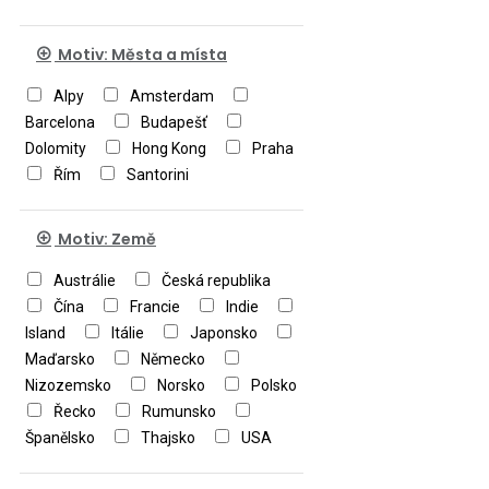
Motiv: Města a místa
Alpy
Amsterdam
Barcelona
Budapešť
Dolomity
Hong Kong
Praha
Řím
Santorini
Motiv: Země
Austrálie
Česká republika
Čína
Francie
Indie
Island
Itálie
Japonsko
Maďarsko
Německo
Nizozemsko
Norsko
Polsko
Řecko
Rumunsko
Španělsko
Thajsko
USA