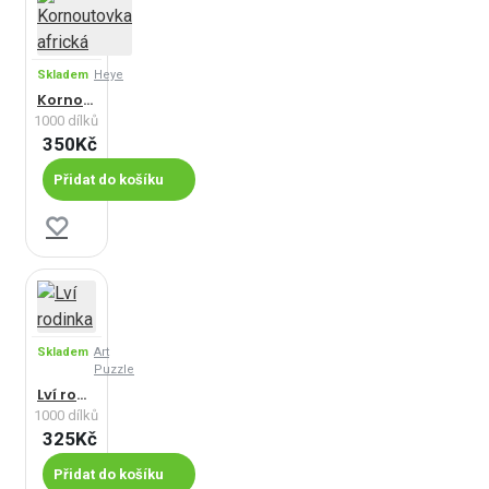
Skladem
Heye
Kornoutovka africká
1000 dílků
350Kč
Přidat do košíku
Skladem
Art
Puzzle
Lví rodinka
1000 dílků
325Kč
Přidat do košíku