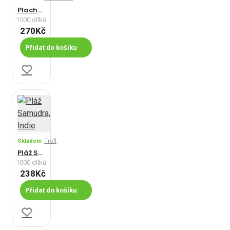
Plachtění Při Západu Slunce
1500 dílků
270Kč
Přidat do košíku
Skladem
Trefl
Pláž Samudra, Indie
1000 dílků
238Kč
Přidat do košíku