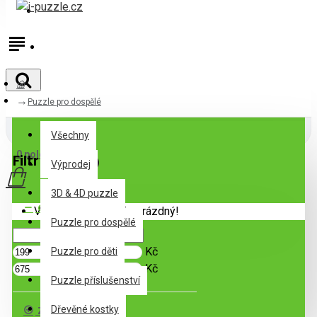
Přihlásit
Registrovat
Puzzle pro dospělé
Všechny
Všechny
0 položek - 0Kč
Filtr
Zrušit filtr
Výprodej
3D & 4D puzzle
Cena
Váš nákupní košík je prázdný!
Puzzle pro dospělé
Kč
Puzzle pro děti
Kč
Puzzle příslušenství
Značka
Dřevěné kostky