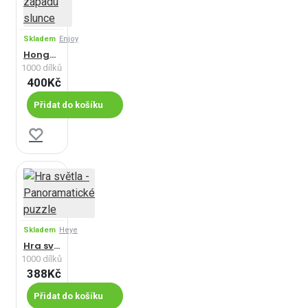
Skladem
Enjoy
Hongkong při západu slunce
1000 dílků
400Kč
Přidat do košíku
Skladem
Heye
Hra světla - Panoramatické puzzle
1000 dílků
388Kč
Přidat do košíku