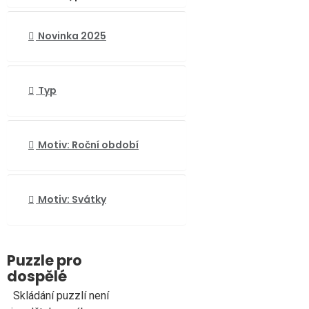
Řeky, potoky
Země
Novinka 2025
Džungle, prales
Tajemství oblohy
Typ
Útesy, zátoky, zálivy
Vodopády
Motiv: Roční období
Motiv: Svátky
Puzzle pro
dospělé
Skládání puzzlí není