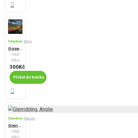
Skladem
Dino
Gaseinicova dolina
1000
dílků
300Kč
Přidat do košíku
Skladem
Falcon
Glenridding, Anglie
1000
dílků