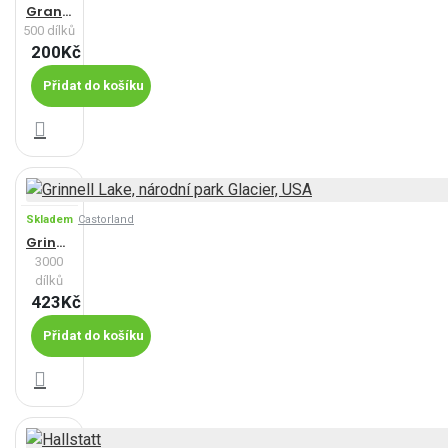
Grand Teton na podzim
500 dílků
200Kč
Přidat do košíku
Skladem
Castorland
Grinnell Lake, národní park Glacier, USA
3000
dílků
423Kč
Přidat do košíku