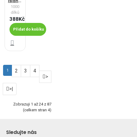
Islandští koně - Panoramatické puzzle
1000
dílků
388Kč
Přidat do košíku
1
2
3
4
>
>|
Zobrazuji 1 až 24 z 87
(celkem stran 4)
Sledujte nás