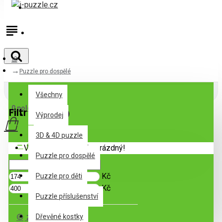
Přihlásit
Registrovat
Puzzle pro dospělé
Všechny
Všechny
0 položek - 0Kč
Filtr
Zrušit filtr
Výprodej
3D & 4D puzzle
Cena
Váš nákupní košík je prázdný!
Puzzle pro dospělé
Kč
Puzzle pro děti
Kč
Puzzle příslušenství
Značka
Dřevěné kostky