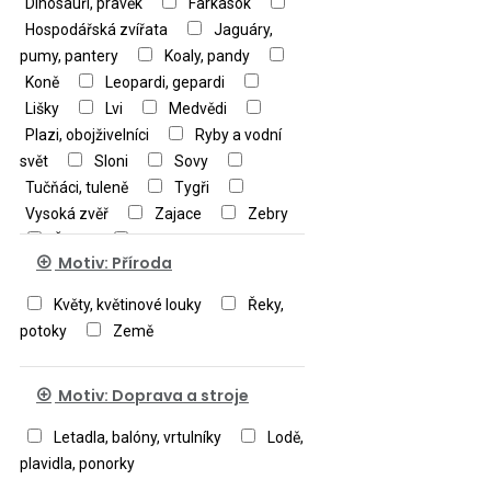
Dinosauři, pravěk
Farkasok
Hospodářská zvířata
Jaguáry,
pumy, pantery
Koaly, pandy
Koně
Leopardi, gepardi
Lišky
Lvi
Medvědi
Plazi, obojživelníci
Ryby a vodní
svět
Sloni
Sovy
Tučňáci, tuleně
Tygři
Vysoká zvěř
Zajace
Zebry
Žirafy
Ostatní zvířata
Motiv: Příroda
Květy, květinové louky
Řeky,
potoky
Země
Motiv: Doprava a stroje
Letadla, balóny, vrtulníky
Lodě,
plavidla, ponorky