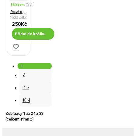
Skladem
Trefl
Roztomilí psi
1500 dílků
250Kč
Přidat do košíku
1
2
>
>|
Zobrazuji 1 až 24 z 33
(celkem stran 2)