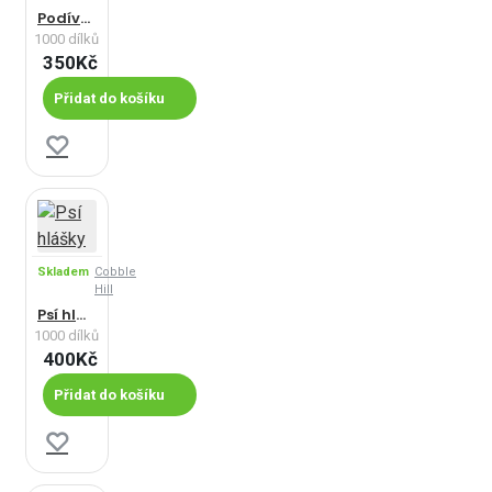
Podívejte se zblízka… na psa
1000 dílků
350Kč
Přidat do košíku
Skladem
Cobble
Hill
Psí hlášky
1000 dílků
400Kč
Přidat do košíku