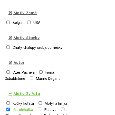
Motiv: Země
Belgie
USA
Motiv: Stavby
Chaty, chalupy, sruby, domečky
Autor
Czes Pachela
Fiona
Osbaldstone
Marino Degano
Motiv: Zvířata
Kočky, koťata
Motýli a hmyz
Psi, štěňátka
Ptactvo