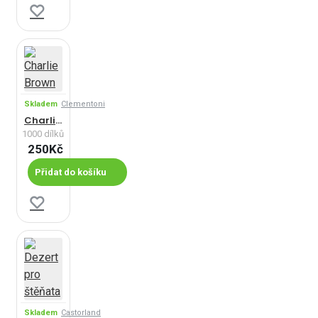
trpělivost, a tak se
určitě najde puzzle,
které vám bude
vyhovovat!
Skladem
Clementoni
Charlie Brown
1000 dílků
250Kč
Přidat do košíku
Skladem
Castorland