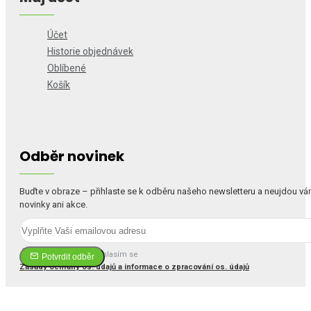
Účet
Historie objednávek
Oblíbené
Košík
Odběr novinek
Buďte v obraze – přihlaste se k odběru našeho newsletteru a neujdou v
novinky ani akce.
Četl(a) jsem a souhlasím se
Potvrdit odběr
Zásady ochrany os. údajů a informace o zpracování os. údajů