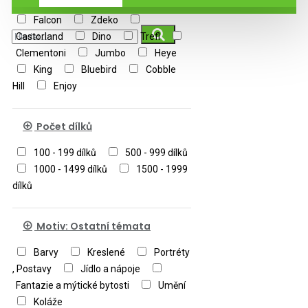
Falcon
Zdeko
Castorland
Dino
Trefl
Clementoni
Jumbo
Heye
King
Bluebird
Cobble
Hill
Enjoy
Počet dílků
100 - 199 dílků
500 - 999 dílků
1000 - 1499 dílků
1500 - 1999
dílků
Motiv: Ostatní témata
Barvy
Kreslené
Portréty
, Postavy
Jídlo a nápoje
Fantazie a mýtické bytosti
Umění
Koláže