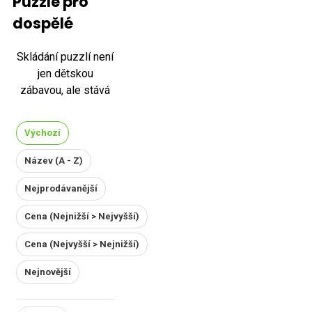
Puzzle pro
dospělé
Skládání puzzlí není
jen dětskou
zábavou, ale stává
se oblíbenou
volnočasovou
Výchozí
aktivitou i pro
dospělé. Svědčí o
Název (A - Z)
tom i fakt, že puzzle
Nejprodávanější
jsou součástí loga
internetové
Cena (Nejnižší > Nejvyšší)
encyklopedie
Wikipedie, což
Cena (Nejvyšší > Nejnižší)
naznačuje jejich
Nejnovější
popularitu i mezi
dospělými. V dnešní
době existuje široká